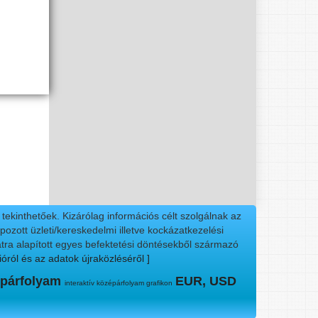
ekinthetőek. Kizárólag információs célt szolgálnak az
ozott üzleti/kereskedelmi illetve kockázatkezelési
tra alapított egyes befektetési döntésekből származó
ióról és az adatok újraközléséről ]
párfolyam
EUR, USD
interaktív középárfolyam grafikon