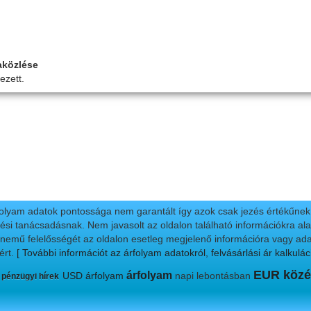
aközlése
ezett.
folyam adatok pontossága nem garantált így azok csak jezés értékűnek t
ési tanácsadásnak. Nem javasolt az oldalon található információkra alap
nnemű felelősségét az oldalon esetleg megjelenő információra vagy ada
ért.
[ További információt az árfolyam adatokról, felvásárlási ár kalkulác
EUR közé
árfolyam
USD árfolyam
napi lebontásban
 pénzügyi hírek