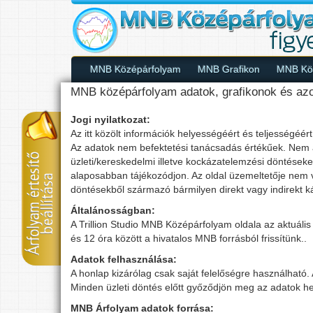
MNB Középárfolyam
MNB Grafikon
MNB Köz
MNB középárfolyam adatok, grafikonok és azok 
Jogi nyilatkozat:
Az itt közölt információk helyességéért és teljességéér
Az adatok nem befektetési tanácsadás értékűek. Nem aj
üzleti/kereskedelmi illetve kockázatelemzési döntéseke
alaposabban tájékozódjon. Az oldal üzemeltetője nem vá
döntésekből származó bármilyen direkt vagy indirekt ká
Általánosságban:
A Trillion Studio MNB Középárfolyam oldala az aktuál
és 12 óra között a hivatalos MNB forrásból frissítünk..
Adatok felhasználása:
A honlap kizárólag csak saját felelőségre használható. 
Minden üzleti döntés előtt győződjön meg az adatok he
MNB Árfolyam adatok forrása: