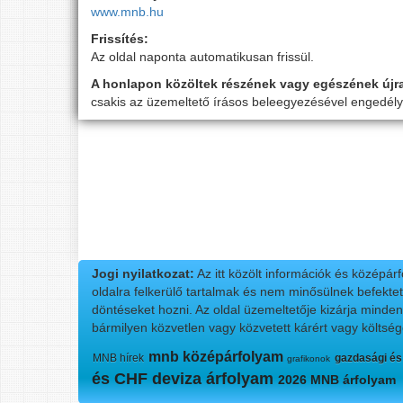
www.mnb.hu
Frissítés:
Az oldal naponta automatikusan frissül.
A honlapon közöltek részének vagy egészének újr
csakis az üzemeltető írásos beleegyezésével engedély
Jogi nyilatkozat:
Az itt közölt információk és középár
oldalra felkerülő tartalmak és nem minősülnek befektet
döntéseket hozni. Az oldal üzemeltetője kizárja minde
bármilyen közvetlen vagy közvetett kárért vagy költség
mnb középárfolyam
MNB hírek
gazdasági és
grafikonok
és CHF deviza árfolyam
2026 MNB árfolyam