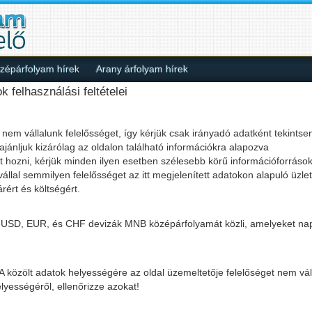
épárfolyam hírek
Arany árfolyam hírek
felhasználási feltételei
t nem vállalunk felelősséget, így kérjük csak irányadó adatként tekintsen
ánljuk kizárólag az oldalon található információkra alapozva
t hozni, kérjük minden ilyen esetben szélesebb körű információforrások
llal semmilyen felelősséget az itt megjelenített adatokon alapuló üzlet
rért és költségért.
is USD, EUR, és CHF devizák MNB középárfolyamát közli, amelyeket na
A közölt adatok helyességére az oldal üzemeltetője felelőséget nem váll
lyességéről, ellenőrizze azokat!