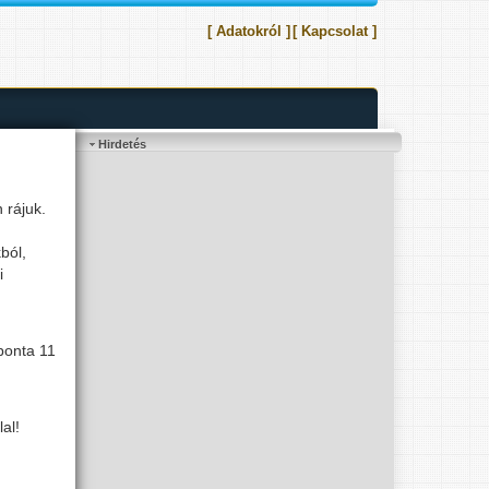
[ Adatokról ]
[ Kapcsolat ]
Hirdetés
 rájuk.
ból,
i
ponta 11
al!