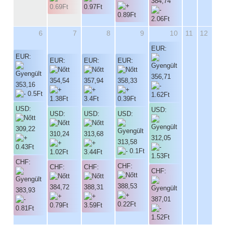
384,74
6
7
8
9
10
11
12
EUR:
EUR:
EUR:
EUR:
EUR:
356,71
354,54
357,94
358,33
353,16
USD:
USD:
USD:
USD:
USD:
309,22
310,24
313,68
312,05
313,58
CHF:
CHF:
CHF:
CHF:
CHF:
388,53
384,72
388,31
383,93
387,01