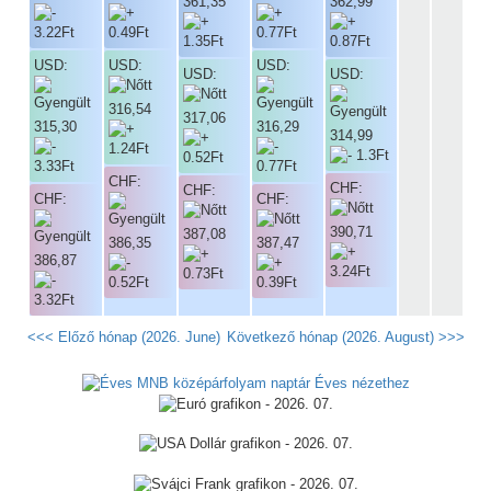
361,35
362,99
USD:
USD:
USD:
USD:
USD:
316,54
317,06
315,30
316,29
314,99
CHF:
CHF:
CHF:
CHF:
CHF:
390,71
387,08
386,35
387,47
386,87
<<< Előző hónap (2026. June)
Következő hónap (2026. August) >>>
Éves nézethez