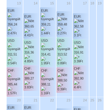
13
14
15
16
17
18
19
EUR:
EUR:
EUR:
EUR:
EUR:
356,24
359,21
359,48
360,65
362,58
USD:
USD:
USD:
USD:
USD:
316,36
316,91
311,51
314,41
313,52
CHF:
CHF:
CHF:
CHF:
CHF:
389,27
392,90
388,50
385,44
388,11
20
21
22
23
24
25
26
EUR:
EUR:
EUR: