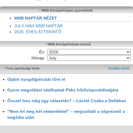
MNB Középárfolyam gyorslinkek
MNB NAPTÁR NÉZET
JULY HAVI MNB NAPTÁR
2026. ÉVES ÁTTEKINTŐ
MNB Középárfolyam kereső
Év:
Hónap:
Friss gazdasági hírek
További hírek
Újabb nyugdíjpénztár tűnt el
Gyors megoldást találhattak Paks hűtővízproblémájára
Ősszel lesz még egy választás? – László Csaba a Dellában
"Nem ért meg két emberéletet" – megszólalt a cégvezető a
tragédia után