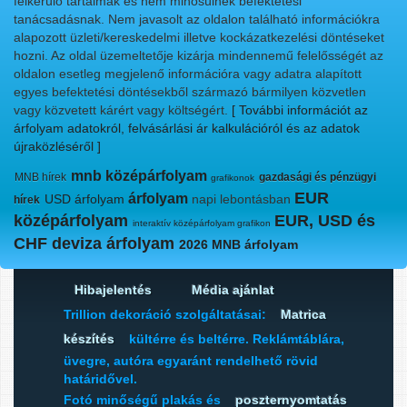
felkerülő tartalmak és nem minősülnek befektetési
tanácsadásnak. Nem javasolt az oldalon található információkra
alapozott üzleti/kereskedelmi illetve kockázatkezelési döntéseket
hozni. Az oldal üzemeltetője kizárja mindennemű felelősségét az
oldalon esetleg megjelenő információra vagy adatra alapított
egyes befektetési döntésekből származó bármilyen közvetlen
vagy közvetett kárért vagy költségért.
[ További információt az
árfolyam adatokról, felvásárlási ár kalkulációról és az adatok
újraközléséről ]
mnb középárfolyam
MNB hírek
gazdasági és pénzügyi
grafikonok
EUR
árfolyam
USD árfolyam
napi lebontásban
hírek
középárfolyam
EUR, USD és
interaktív középárfolyam grafikon
CHF deviza árfolyam
2026 MNB árfolyam
Hibajelentés
Média ajánlat
Trillion dekoráció szolgáltatásai:
Matrica
készítés
kültérre és beltérre. Reklámtáblára,
üvegre, autóra egyaránt rendelhető rövid
határidővel.
Fotó minőségű plakás és
poszternyomtatás