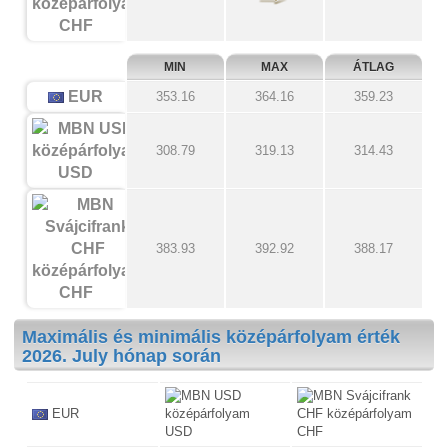
CHF
MIN
MAX
ÁTLAG
EUR
353.16
364.16
359.23
308.79
319.13
314.43
USD
383.93
392.92
388.17
CHF
Maximális és minimális középárfolyam érték
2026. July hónap során
EUR
USD
CHF