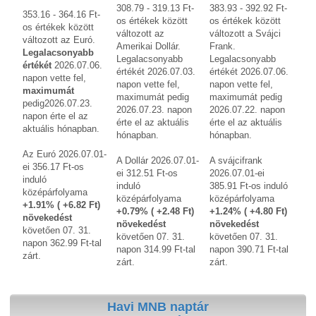
308.79 - 319.13 Ft-
383.93 - 392.92 Ft-
353.16 - 364.16 Ft-
os értékek között
os értékek között
os értékek között
változott az
változott a Svájci
változott az Euró.
Amerikai Dollár.
Frank.
Legalacsonyabb
Legalacsonyabb
Legalacsonyabb
értékét
2026.07.06.
értékét 2026.07.03.
értékét 2026.07.06.
napon vette fel,
napon vette fel,
napon vette fel,
maximumát
maximumát pedig
maximumát pedig
pedig2026.07.23.
2026.07.23. napon
2026.07.22. napon
napon érte el az
érte el az aktuális
érte el az aktuális
aktuális hónapban.
hónapban.
hónapban.
Az Euró 2026.07.01-
A Dollár 2026.07.01-
A svájcifrank
ei 356.17 Ft-os
ei 312.51 Ft-os
2026.07.01-ei
induló
induló
385.91 Ft-os induló
középárfolyama
középárfolyama
középárfolyama
+1.91% ( +6.82 Ft)
+0.79% ( +2.48 Ft)
+1.24% ( +4.80 Ft)
növekedést
növekedést
növekedést
követően 07. 31.
követően 07. 31.
követően 07. 31.
napon 362.99 Ft-tal
napon 314.99 Ft-tal
napon 390.71 Ft-tal
zárt.
zárt.
zárt.
Havi MNB naptár