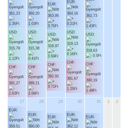
EUR:
EUR:
361,23
360,20
364,16
363,95
362,73
USD:
USD:
USD:
USD:
USD:
319,13
318,97
315,79
315,38
318,63
CHF:
CHF:
CHF:
CHF:
CHF:
392,92
391,67
390,19
391,27
389,21
27
28
29
30
31
1
2
EUR:
EUR:
EUR:
EUR:
EUR:
359,51
360,00
362,12