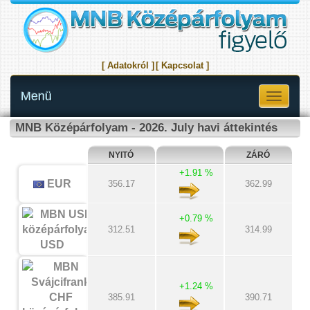
[ Adatokról ]
[ Kapcsolat ]
Menü
Toggle
navigati
MNB Középárfolyam - 2026. July havi áttekintés
NYITÓ
ZÁRÓ
+1.91 %
EUR
356.17
362.99
+0.79 %
312.51
314.99
USD
+1.24 %
385.91
390.71