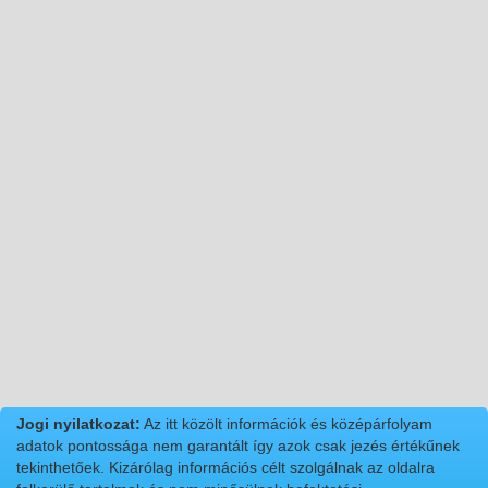
Jogi nyilatkozat:
Az itt közölt információk és középárfolyam
adatok pontossága nem garantált így azok csak jezés értékűnek
tekinthetőek. Kizárólag információs célt szolgálnak az oldalra