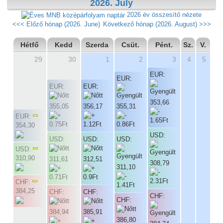
2026. July
2026 év összesítő nézete
<<< Előző hónap (2026. June)
Következő hónap (2026. August) >>>
Hétfő
Kedd
Szerda
Csüt.
Pént.
Sz.
V.
29
30
1
2
3
4
5
EUR:
EUR:
EUR:
EUR:
353,66
355,05
356,17
355,31
EUR:
354,30
USD:
USD:
USD:
USD:
USD:
310,90
311,61
312,51
308,79
311,10
CHF:
384,25
CHF:
CHF:
CHF:
CHF:
384,94
385,91
386,80