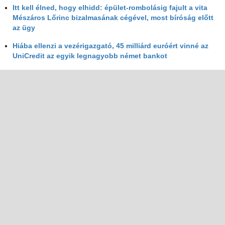
Itt kell élned, hogy elhidd: épület-rombolásig fajult a vita
Mészáros Lőrinc bizalmasának cégével, most bíróság előtt
az ügy
Hiába ellenzi a vezérigazgató, 45 milliárd euróért vinné az
UniCredit az egyik legnagyobb német bankot