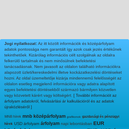
Jogi nyilatkozat:
Az itt közölt információk és középárfolyam
adatok pontossága nem garantált így azok csak jezés értékűnek
tekinthetőek. Kizárólag információs célt szolgálnak az oldalra
felkerülő tartalmak és nem minősülnek befektetési
tanácsadásnak. Nem javasolt az oldalon található információkra
alapozott üzleti/kereskedelmi illetve kockázatkezelési döntéseket
hozni. Az oldal üzemeltetője kizárja mindennemű felelősségét az
oldalon esetleg megjelenő információra vagy adatra alapított
egyes befektetési döntésekből származó bármilyen közvetlen
vagy közvetett kárért vagy költségért.
[ További információt az
árfolyam adatokról, felvásárlási ár kalkulációról és az adatok
újraközléséről ]
mnb középárfolyam
MNB hírek
gazdasági és pénzügyi
grafikonok
EUR
árfolyam
USD árfolyam
napi lebontásban
hírek