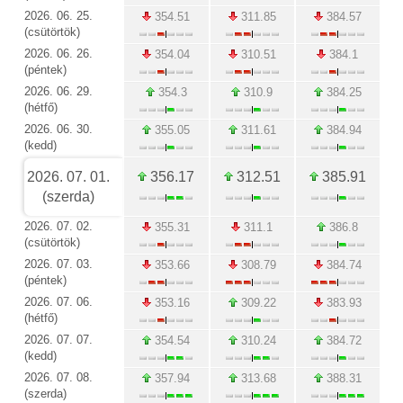
2026. 06. 25.
354.51
311.85
384.57
(csütörtök)
2026. 06. 26.
354.04
310.51
384.1
(péntek)
2026. 06. 29.
354.3
310.9
384.25
(hétfő)
2026. 06. 30.
355.05
311.61
384.94
(kedd)
2026. 07. 01.
356.17
312.51
385.91
(szerda)
2026. 07. 02.
355.31
311.1
386.8
(csütörtök)
2026. 07. 03.
353.66
308.79
384.74
(péntek)
2026. 07. 06.
353.16
309.22
383.93
(hétfő)
2026. 07. 07.
354.54
310.24
384.72
(kedd)
2026. 07. 08.
357.94
313.68
388.31
(szerda)