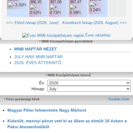
386,35
387,08
387,47
<<< Előző hónap (2026. June)
Következő hónap (2026. August) >>>
Éves nézethez
MNB Középárfolyam gyorslinkek
MNB NAPTÁR NÉZET
JULY HAVI MNB NAPTÁR
2026. ÉVES ÁTTEKINTŐ
MNB Középárfolyam kereső
Év:
Hónap:
Friss gazdasági hírek
További hírek
Magyar Péter felmentette Nagy Mártont
Kiderült, mennyi pénzt vett ki az állam az elmúlt 16 évben a
Paksi Atomerőműből