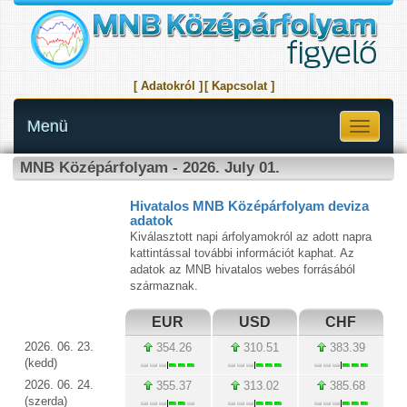
[ Adatokról ]
[ Kapcsolat ]
Menü
Toggle
navigati
MNB Középárfolyam - 2026. July 01.
Hivatalos MNB Középárfolyam deviza
adatok
Kiválasztott napi árfolyamokról az adott napra
kattintással további információt kaphat. Az
adatok az MNB hivatalos webes forrásából
származnak.
EUR
USD
CHF
2026. 06. 23.
354.26
310.51
383.39
(kedd)
2026. 06. 24.
355.37
313.02
385.68
(szerda)