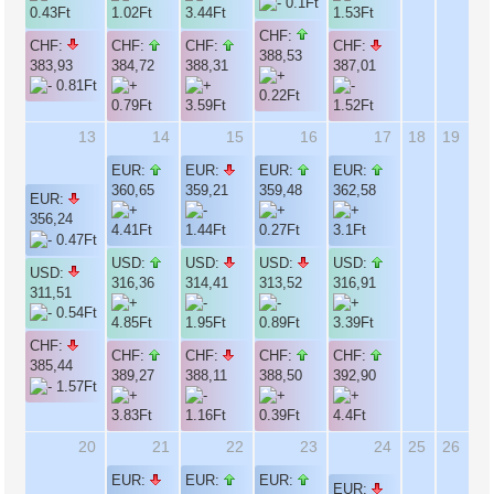
CHF:
CHF:
CHF:
CHF:
CHF:
388,53
383,93
384,72
388,31
387,01
13
14
15
16
17
18
19
EUR:
EUR:
EUR:
EUR:
360,65
359,21
359,48
362,58
EUR:
356,24
USD:
USD:
USD:
USD:
USD:
316,36
314,41
313,52
316,91
311,51
CHF:
CHF:
CHF:
CHF:
CHF:
385,44
389,27
388,11
388,50
392,90
20
21
22
23
24
25
26
EUR:
EUR:
EUR:
EUR: