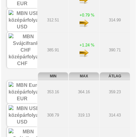
EUR
+0.79 %
312.51
314.99
USD
+1.24 %
385.91
390.71
CHF
MIN
MAX
ÁTLAG
353.16
364.16
359.23
EUR
308.79
319.13
314.43
USD