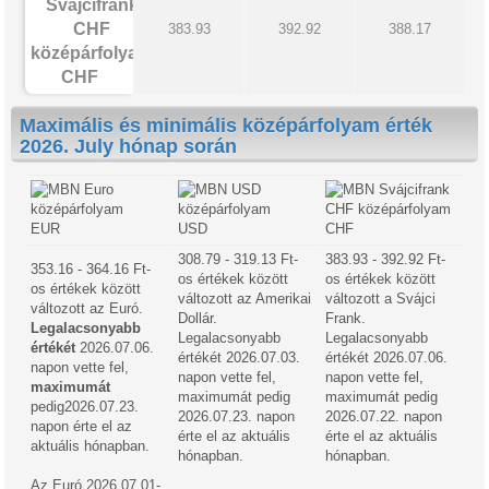
383.93
392.92
388.17
CHF
Maximális és minimális középárfolyam érték
2026. July hónap során
EUR
USD
CHF
308.79 - 319.13 Ft-
383.93 - 392.92 Ft-
353.16 - 364.16 Ft-
os értékek között
os értékek között
os értékek között
változott az Amerikai
változott a Svájci
változott az Euró.
Dollár.
Frank.
Legalacsonyabb
Legalacsonyabb
Legalacsonyabb
értékét
2026.07.06.
értékét 2026.07.03.
értékét 2026.07.06.
napon vette fel,
napon vette fel,
napon vette fel,
maximumát
maximumát pedig
maximumát pedig
pedig2026.07.23.
2026.07.23. napon
2026.07.22. napon
napon érte el az
érte el az aktuális
érte el az aktuális
aktuális hónapban.
hónapban.
hónapban.
Az Euró 2026.07.01-