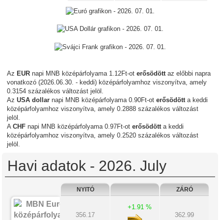
Az
EUR
napi MNB középárfolyama 1.12Ft-ot
erősödött
az előbbi napra
vonatkozó (2026.06.30. - keddi) középárfolyamhoz viszonyítva, amely
0.3154 százalékos változást jelöl.
Az
USA dollar
napi MNB középárfolyama 0.90Ft-ot
erősödött
a keddi
középárfolyamhoz viszonyítva, amely 0.2888 százalékos változást
jelöl.
A
CHF
napi MNB középárfolyama 0.97Ft-ot
erősödött
a keddi
középárfolyamhoz viszonyítva, amely 0.2520 százalékos változást
jelöl.
Havi adatok - 2026. July
NYITÓ
ZÁRÓ
+1.91 %
356.17
362.99