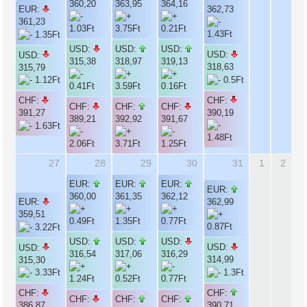
360,20
363,95
364,16
EUR:
362,73
361,23
USD:
USD:
USD:
USD:
USD:
315,38
318,97
319,13
318,63
315,79
CHF:
CHF:
CHF:
CHF:
CHF:
390,19
391,27
389,21
392,92
391,67
27
28
29
30
31
1
2
EUR:
EUR:
EUR:
EUR:
360,00
361,35
362,12
EUR:
362,99
359,51
USD:
USD:
USD:
USD:
USD:
316,54
317,06
316,29
314,99
315,30
CHF:
CHF:
CHF:
CHF:
CHF:
390,71
386,87