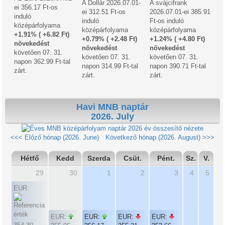
A Dollár 2026.07.01-
A svájcifrank
ei 356.17 Ft-os
ei 312.51 Ft-os
2026.07.01-ei 385.91
induló
induló
Ft-os induló
középárfolyama
középárfolyama
középárfolyama
+1.91% ( +6.82 Ft)
+0.79% ( +2.48 Ft)
+1.24% ( +4.80 Ft)
növekedést
növekedést
növekedést
követően 07. 31.
követően 07. 31.
követően 07. 31.
napon 362.99 Ft-tal
napon 314.99 Ft-tal
napon 390.71 Ft-tal
zárt.
zárt.
zárt.
Havi MNB naptár
2026. July
2026 év összesítő nézete
<<< Előző hónap (2026. June)
Következő hónap (2026. August) >>>
Hétfő
Kedd
Szerda
Csüt.
Pént.
Sz.
V.
29
30
1
2
3
4
5
EUR:
EUR:
EUR:
EUR:
EUR: