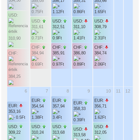
354,30
355,05
356,17
355,31
353,66
USD:
USD:
USD:
USD:
USD:
311,61
312,51
311,10
308,79
310,90
CHF:
CHF:
CHF:
CHF:
384,94
385,91
386,80
384,74
CHF:
384,25
6
7
8
9
10
11
12
EUR:
EUR:
EUR:
EUR:
EUR:
354,54
357,94
356,71
358,33
353,16
USD:
USD:
USD:
USD:
USD:
309,22
310,24
313,68
312,05
313,58