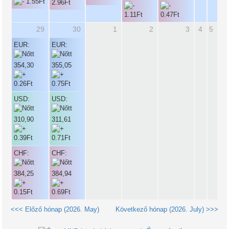
29
30
1
2
3
4
5
EUR:
EUR:
354,30
355,05
USD:
USD:
310,90
311,61
CHF:
CHF:
384,25
384,94
<<< Előző hónap (2026. May)
Következő hónap (2026. July) >>>