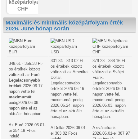
CHF
Maximális és minimális középárfolyam érték
2026. June hónap során
EUR
USD
CHF
301.34 - 313.02 Ft-
379.23 - 388.16 Ft-
349.61 - 356.38 Ft-
os értékek között
os értékek között
os értékek között
változott az Amerikai
változott a Svájci
változott az Euró.
Dollár.
Frank.
Legalacsonyabb
Legalacsonyabb
Legalacsonyabb
értékét
2026.06.17.
értékét 2026.06.16.
értékét 2026.06.16.
napon vette fel,
napon vette fel,
napon vette fel,
maximumát
maximumát pedig
maximumát pedig
pedig2026.06.08.
2026.06.24. napon
2026.06.03. napon
napon érte el az
érte el az aktuális
érte el az aktuális
aktuális hónapban.
hónapban.
hónapban.
Az Euró 2026.06.01-
A Dollár 2026.06.01-
A svájcifrank
ei 354.19 Ft-os
ei 303.82 Ft-os
2026.06.01-ei 387.97
induló
induló
Ft-os induló