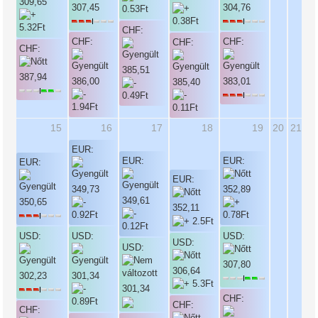
309,65
307,45
304,76
CHF:
CHF:
CHF:
CHF:
CHF:
385,51
387,94
386,00
383,01
385,40
15
16
17
18
19
20
21
EUR:
EUR:
EUR:
EUR:
EUR:
349,73
352,89
349,61
350,65
352,11
USD:
USD:
USD:
USD:
USD:
307,80
306,64
302,23
301,34
301,34
CHF:
CHF:
CHF: