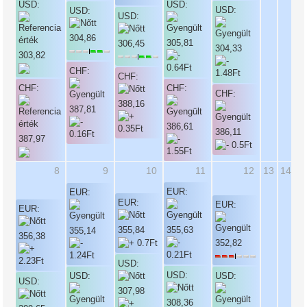
USD:
USD:
USD:
USD:
USD:
304,86
305,81
306,45
304,33
303,82
CHF:
CHF:
CHF:
CHF:
CHF:
388,16
387,81
386,61
386,11
387,97
8
9
10
11
12
13
14
EUR:
EUR:
EUR:
EUR:
EUR:
355,84
355,63
355,14
356,38
352,82
USD:
USD:
USD:
USD:
USD:
307,98
308,36