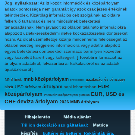
Jogi nyilatkozat:
Az itt közölt információk és középárfolyam
adatok pontossága nem garantált így azok csak jezés értékűnek
tekinthetőek. Kizárólag információs célt szolgálnak az oldalra
felkerülő tartalmak és nem minősülnek befektetési
tanácsadásnak. Nem javasolt az oldalon található információkra
alapozott üzleti/kereskedelmi illetve kockázatkezelési döntéseket
hozni. Az oldal üzemeltetője kizárja mindennemű felelősségét az
oldalon esetleg megjelenő információra vagy adatra alapított
egyes befektetési döntésekből származó bármilyen közvetlen
vagy közvetett kárért vagy költségért.
[ További információt az
árfolyam adatokról, felvásárlási ár kalkulációról és az adatok
újraközléséről ]
mnb középárfolyam
MNB hírek
gazdasági és pénzügyi
grafikonok
EUR
árfolyam
USD árfolyam
napi lebontásban
hírek
középárfolyam
EUR, USD és
interaktív középárfolyam grafikon
CHF deviza árfolyam
2026 MNB árfolyam
Hibajelentés
Média ajánlat
Trillion dekoráció szolgáltatásai:
Matrica
készítés
kültérre és beltérre. Reklámtáblára,