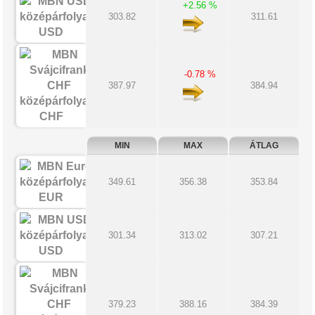
+2.56 %
303.82
311.61
USD
-0.78 %
387.97
384.94
CHF
MIN
MAX
ÁTLAG
349.61
356.38
353.84
EUR
301.34
313.02
307.21
USD
379.23
388.16
384.39