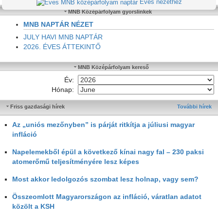
Éves nézethez
MNB Középárfolyam gyorslinkek
MNB NAPTÁR NÉZET
JULY HAVI MNB NAPTÁR
2026. ÉVES ÁTTEKINTŐ
MNB Középárfolyam kereső
Év:
Hónap:
Friss gazdasági hírek
További hírek
Az „uniós mezőnyben” is párját ritkítja a júliusi magyar
infláció
Napelemekből épül a következő kínai nagy fal – 230 paksi
atomerőmű teljesítményére lesz képes
Most akkor ledolgozós szombat lesz holnap, vagy sem?
Összeomlott Magyarországon az infláció, váratlan adatot
közölt a KSH