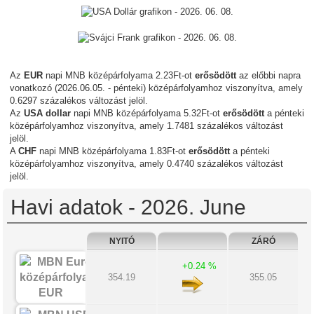
Az
EUR
napi MNB középárfolyama 2.23Ft-ot
erősödött
az előbbi napra
vonatkozó (2026.06.05. - pénteki) középárfolyamhoz viszonyítva, amely
0.6297 százalékos változást jelöl.
Az
USA dollar
napi MNB középárfolyama 5.32Ft-ot
erősödött
a pénteki
középárfolyamhoz viszonyítva, amely 1.7481 százalékos változást
jelöl.
A
CHF
napi MNB középárfolyama 1.83Ft-ot
erősödött
a pénteki
középárfolyamhoz viszonyítva, amely 0.4740 százalékos változást
jelöl.
Havi adatok - 2026. June
NYITÓ
ZÁRÓ
+0.24 %
354.19
355.05
EUR