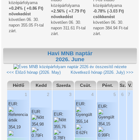
középárfolyama
középárfolyama
középárfolyama
+0.24% ( +0.86 Ft)
+2.56% ( +7.79 Ft)
-0.78% (-3.03 Ft)
növekedést
növekedést
csökkenést
követően 06. 30.
követően 06. 30.
követően 06. 30.
napon 355.05 Ft-tal
napon 311.61 Ft-tal
napon 384.94 Ft-tal
zárt.
zárt.
zárt.
Havi MNB naptár
2026. June
2026 év összesítő nézete
<<< Előző hónap (2026. May)
Következő hónap (2026. July) >>>
Hétfő
Kedd
Szerda
Csüt.
Pént.
Sz.
V.
1
2
3
4
5
6
7
EUR:
EUR:
EUR:
EUR:
EUR:
355,14
354,15
354,98
355,76
354,19