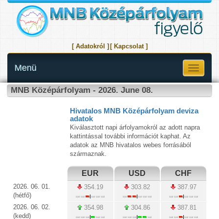
[ Adatokról ]
[ Kapcsolat ]
Menü
Toggle
navigati
MNB Középárfolyam - 2026. June 08.
Hivatalos MNB Középárfolyam deviza
adatok
Kiválasztott napi árfolyamokról az adott napra
kattintással további információt kaphat. Az
adatok az MNB hivatalos webes forrásából
származnak.
EUR
USD
CHF
2026. 06. 01.
354.19
303.82
387.97
(hétfő)
2026. 06. 02.
354.98
304.86
387.81
(kedd)