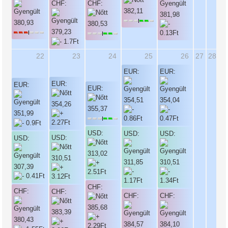
CHF:
CHF:
382,11
381,98
380,93
380,53
379,23
22
23
24
25
26
27
28
EUR:
EUR:
EUR:
EUR:
EUR:
354,51
354,04
354,26
355,37
351,99
USD:
USD:
USD:
USD:
USD:
313,02
310,51
311,85
310,51
307,39
CHF:
CHF:
CHF:
CHF:
CHF:
385,68
383,39
380,43
384,57
384,10