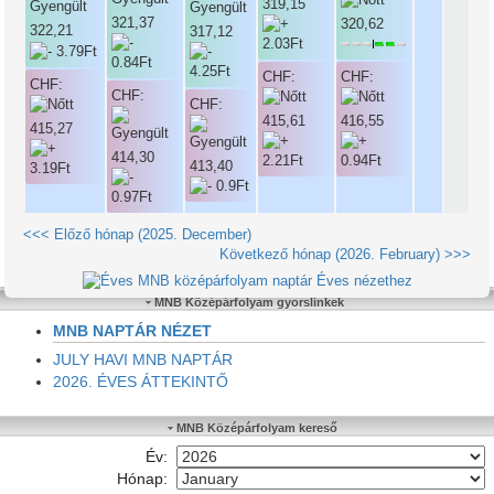
319,15
321,37
320,62
322,21
317,12
CHF:
CHF:
CHF:
CHF:
CHF:
415,61
416,55
415,27
414,30
413,40
<<< Előző hónap (2025. December)
Következő hónap (2026. February) >>>
Éves nézethez
MNB Középárfolyam gyorslinkek
MNB NAPTÁR NÉZET
JULY HAVI MNB NAPTÁR
2026. ÉVES ÁTTEKINTŐ
MNB Középárfolyam kereső
Év:
Hónap: