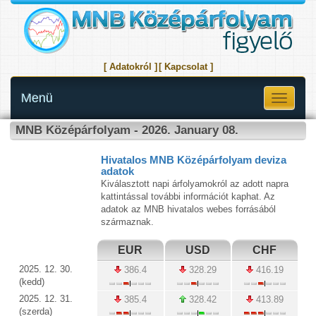
[ Adatokról ]
[ Kapcsolat ]
Menü
Toggle
navigati
MNB Középárfolyam - 2026. January 08.
Hivatalos MNB Középárfolyam deviza
adatok
Kiválasztott napi árfolyamokról az adott napra
kattintással további információt kaphat. Az
adatok az MNB hivatalos webes forrásából
származnak.
EUR
USD
CHF
2025. 12. 30.
386.4
328.29
416.19
(kedd)
2025. 12. 31.
385.4
328.42
413.89
(szerda)