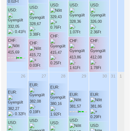
USD:
USD:
USD:
USD:
USD:
329,43
328,36
326,00
328,67
332,05
CHF:
CHF:
CHF:
CHF:
CHF:
415,69
415,47
415,72
413,86
412,08
26
27
28
29
30
31
1
EUR:
EUR:
EUR:
EUR:
EUR:
382,08
380,16
381,57
381,86
382,27
USD:
USD:
USD:
USD:
USD: