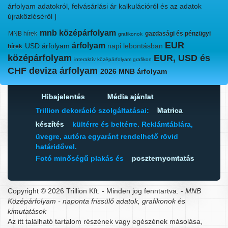
árfolyam adatokról, felvásárlási ár kalkulációról és az adatok
újraközléséről ]
mnb középárfolyam
MNB hírek
gazdasági és pénzügyi
grafikonok
EUR
árfolyam
USD árfolyam
napi lebontásban
hírek
középárfolyam
EUR, USD és
interaktív középárfolyam grafikon
CHF deviza árfolyam
2026 MNB árfolyam
Hibajelentés
Média ajánlat
Trillion dekoráció szolgáltatásai:
Matrica
készítés
kültérre és beltérre. Reklámtáblára,
üvegre, autóra egyaránt rendelhető rövid
határidővel.
Fotó minőségű plakás és
poszternyomtatás
Copyright © 2026 Trillion Kft. - Minden jog fenntartva. -
MNB
Középárfolyam - naponta frissülő adatok, grafikonok és
kimutatások
Az itt található tartalom részének vagy egészének másolása,