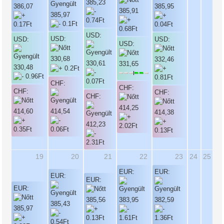
385,23
386,07
385,95
385,91
385,97
USD:
USD:
USD:
USD:
USD:
330,68
332,46
330,61
331,65
330,48
CHF:
CHF:
CHF:
CHF:
CHF:
414,25
414,54
414,60
414,38
412,23
19
20
21
22
23
24
25
EUR:
EUR:
EUR:
EUR:
EUR:
385,56
383,95
382,59
385,43
385,97