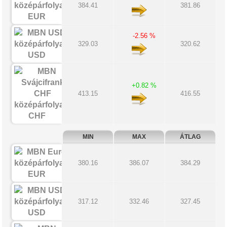
384.41
381.86
EUR
-2.56 %
329.03
320.62
USD
+0.82 %
413.15
416.55
CHF
MIN
MAX
ÁTLAG
380.16
386.07
384.29
EUR
317.12
332.46
327.45
USD