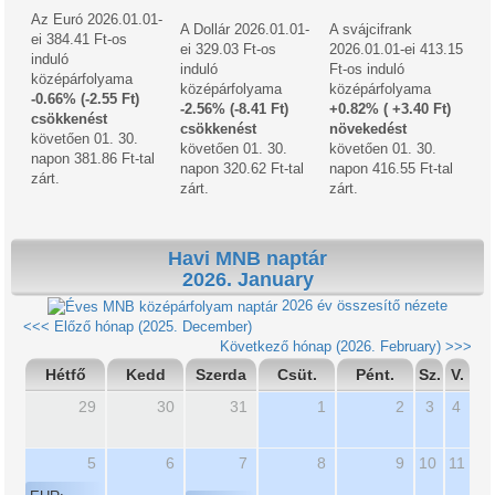
Az Euró 2026.01.01-
A Dollár 2026.01.01-
A svájcifrank
ei 384.41 Ft-os
ei 329.03 Ft-os
2026.01.01-ei 413.15
induló
induló
Ft-os induló
középárfolyama
középárfolyama
középárfolyama
-0.66% (-2.55 Ft)
-2.56% (-8.41 Ft)
+0.82% ( +3.40 Ft)
csökkenést
csökkenést
növekedést
követően 01. 30.
követően 01. 30.
követően 01. 30.
napon 381.86 Ft-tal
napon 320.62 Ft-tal
napon 416.55 Ft-tal
zárt.
zárt.
zárt.
Havi MNB naptár
2026. January
2026 év összesítő nézete
<<< Előző hónap (2025. December)
Következő hónap (2026. February) >>>
Hétfő
Kedd
Szerda
Csüt.
Pént.
Sz.
V.
29
30
31
1
2
3
4
5
6
7
8
9
10
11