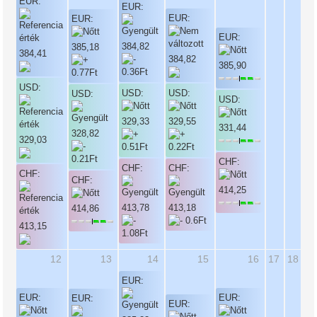
EUR:
EUR:
EUR:
EUR:
EUR:
384,82
385,18
384,41
384,82
385,90
USD:
USD:
USD:
USD:
USD:
329,33
329,55
331,44
328,82
329,03
CHF:
CHF:
CHF:
CHF:
CHF:
414,25
413,78
413,18
414,86
413,15
12
13
14
15
16
17
18
EUR:
EUR:
EUR:
EUR:
EUR: