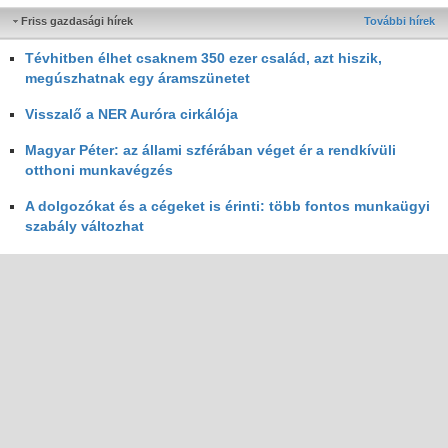
Friss gazdasági hírek
További hírek
Tévhitben élhet csaknem 350 ezer család, azt hiszik,
megúszhatnak egy áramszünetet
Visszalő a NER Auróra cirkálója
Magyar Péter: az állami szférában véget ér a rendkívüli
otthoni munkavégzés
A dolgozókat és a cégeket is érinti: több fontos munkaügyi
szabály változhat