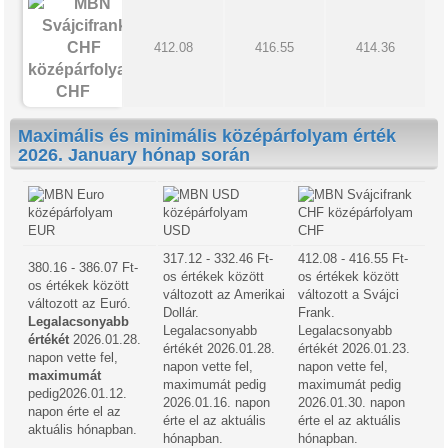
412.08
416.55
414.36
CHF
Maximális és minimális középárfolyam érték
2026. January hónap során
EUR
USD
CHF
317.12 - 332.46 Ft-
412.08 - 416.55 Ft-
380.16 - 386.07 Ft-
os értékek között
os értékek között
os értékek között
változott az Amerikai
változott a Svájci
változott az Euró.
Dollár.
Frank.
Legalacsonyabb
Legalacsonyabb
Legalacsonyabb
értékét
2026.01.28.
értékét 2026.01.28.
értékét 2026.01.23.
napon vette fel,
napon vette fel,
napon vette fel,
maximumát
maximumát pedig
maximumát pedig
pedig2026.01.12.
2026.01.16. napon
2026.01.30. napon
napon érte el az
érte el az aktuális
érte el az aktuális
aktuális hónapban.
hónapban.
hónapban.