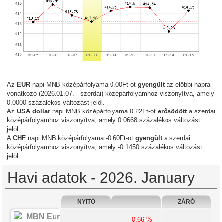
Az
EUR
napi MNB középárfolyama 0.00Ft-ot
gyengült
az előbbi napra
vonatkozó (2026.01.07. - szerdai) középárfolyamhoz viszonyítva, amely
0.0000 százalékos változást jelöl.
Az
USA dollar
napi MNB középárfolyama 0.22Ft-ot
erősödött
a szerdai
középárfolyamhoz viszonyítva, amely 0.0668 százalékos változást
jelöl.
A
CHF
napi MNB középárfolyama -0.60Ft-ot
gyengült
a szerdai
középárfolyamhoz viszonyítva, amely -0.1450 százalékos változást
jelöl.
Havi adatok - 2026. January
NYITÓ
ZÁRÓ
-0.66 %