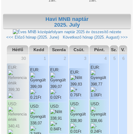
zárt.
zárt.
Havi MNB naptár
2025. July
2025 év összesítő nézete
<<< Előző hónap (2025. June)
Következő hónap (2025. August) >>>
Hétfő
Kedd
Szerda
Csüt.
Pént.
Sz.
V.
30
1
2
3
4
5
6
EUR:
EUR:
EUR:
EUR:
EUR:
399,83
398,77
399,09
399,07
399,30
USD:
USD:
USD:
USD:
USD:
338,91
338,90
338,66
338,07
340,41