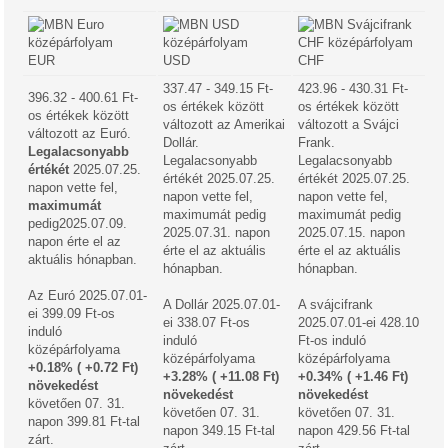
EUR
USD
CHF
337.47 - 349.15 Ft-
423.96 - 430.31 Ft-
396.32 - 400.61 Ft-
os értékek között
os értékek között
os értékek között
változott az Amerikai
változott a Svájci
változott az Euró.
Dollár.
Frank.
Legalacsonyabb
Legalacsonyabb
Legalacsonyabb
értékét
2025.07.25.
értékét 2025.07.25.
értékét 2025.07.25.
napon vette fel,
napon vette fel,
napon vette fel,
maximumát
maximumát pedig
maximumát pedig
pedig2025.07.09.
2025.07.31. napon
2025.07.15. napon
napon érte el az
érte el az aktuális
érte el az aktuális
aktuális hónapban.
hónapban.
hónapban.
Az Euró 2025.07.01-
A Dollár 2025.07.01-
A svájcifrank
ei 399.09 Ft-os
ei 338.07 Ft-os
2025.07.01-ei 428.10
induló
induló
Ft-os induló
középárfolyama
középárfolyama
középárfolyama
+0.18% ( +0.72 Ft)
+3.28% ( +11.08 Ft)
+0.34% ( +1.46 Ft)
növekedést
növekedést
növekedést
követően 07. 31.
követően 07. 31.
követően 07. 31.
napon 399.81 Ft-tal
napon 349.15 Ft-tal
napon 429.56 Ft-tal
zárt.