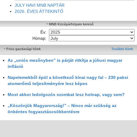
JULY HAVI MNB NAPTÁR
2026. ÉVES ÁTTEKINTŐ
MNB Középárfolyam kereső
Év:
Hónap:
Friss gazdasági hírek
További hírek
Az „uniós mezőnyben” is párját ritkítja a júliusi magyar
infláció
Napelemekből épül a következő kínai nagy fal – 230 paksi
atomerőmű teljesítményére lesz képes
Most akkor ledolgozós szombat lesz holnap, vagy sem?
„Köszönjük Magyarország!” – Nincs már szükség az
önkéntes fogyasztáscsökkentésre