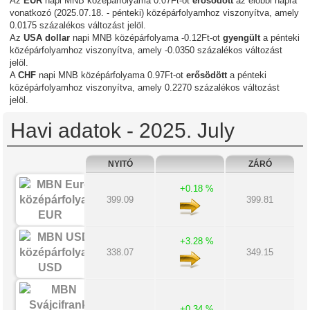
Az
EUR
napi MNB középárfolyama 0.07Ft-ot
erősödött
az előbbi napra
vonatkozó (2025.07.18. - pénteki) középárfolyamhoz viszonyítva, amely
0.0175 százalékos változást jelöl.
Az
USA dollar
napi MNB középárfolyama -0.12Ft-ot
gyengült
a pénteki
középárfolyamhoz viszonyítva, amely -0.0350 százalékos változást
jelöl.
A
CHF
napi MNB középárfolyama 0.97Ft-ot
erősödött
a pénteki
középárfolyamhoz viszonyítva, amely 0.2270 százalékos változást
jelöl.
Havi adatok - 2025. July
NYITÓ
ZÁRÓ
+0.18 %
399.09
399.81
EUR
+3.28 %
338.07
349.15
USD
+0.34 %