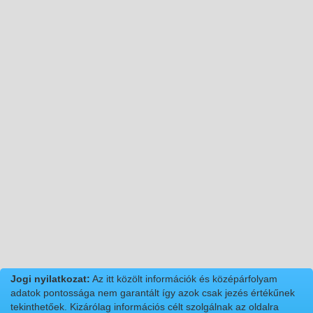
Jogi nyilatkozat:
Az itt közölt információk és középárfolyam
adatok pontossága nem garantált így azok csak jezés értékűnek
tekinthetőek. Kizárólag információs célt szolgálnak az oldalra