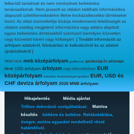
felkerülő tartalmak és nem minősülnek befektetési
tanácsadásnak. Nem javasolt az oldalon található információkra
alapozott üzleti/kereskedelmi illetve kockázatkezelési döntéseket
hozni. Az oldal üzemeltetője kizárja mindennemű felelősségét az
oldalon esetleg megjelenő információra vagy adatra alapított
egyes befektetési döntésekből származó bármilyen közvetlen
vagy közvetett kárért vagy költségért.
[ További információt az
árfolyam adatokról, felvásárlási ár kalkulációról és az adatok
újraközléséről ]
mnb középárfolyam
MNB hírek
gazdasági és pénzügyi
grafikonok
EUR
árfolyam
USD árfolyam
napi lebontásban
hírek
középárfolyam
EUR, USD és
interaktív középárfolyam grafikon
CHF deviza árfolyam
2026 MNB árfolyam
Hibajelentés
Média ajánlat
Trillion dekoráció szolgáltatásai:
Matrica
készítés
kültérre és beltérre. Reklámtáblára,
üvegre, autóra egyaránt rendelhető rövid
határidővel.