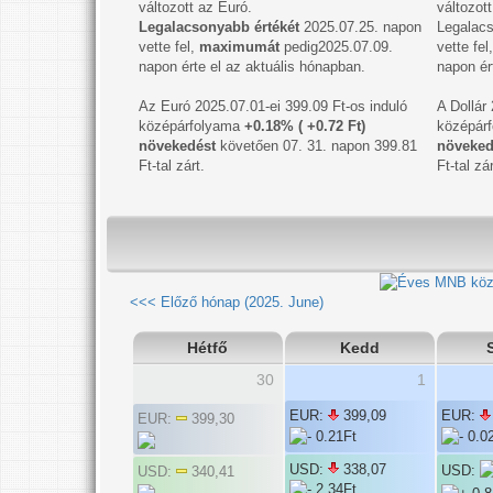
változott az Euró.
változott
Legalacsonyabb értékét
2025.07.25. napon
Legalacs
vette fel,
maximumát
pedig2025.07.09.
vette fe
napon érte el az aktuális hónapban.
napon ér
Az Euró 2025.07.01-ei 399.09 Ft-os induló
A Dollár
középárfolyama
+0.18% ( +0.72 Ft)
középár
növekedést
követően 07. 31. napon 399.81
növeked
Ft-tal zárt.
Ft-tal zár
<<< Előző hónap (2025. June)
Hétfő
Kedd
30
1
EUR:
399,09
EUR:
EUR:
399,30
USD:
338,07
USD:
USD:
340,41