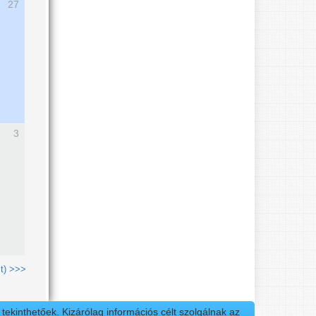
27
3
t) >>>
ekinthetőek. Kizárólag információs célt szolgálnak az