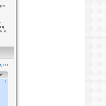
apon
.
s
Ft)
9.56
t) >>>
V.
6