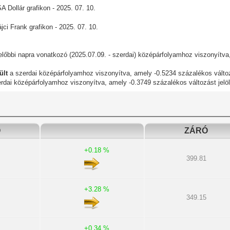
lőbbi napra vonatkozó (2025.07.09. - szerdai) középárfolyamhoz viszonyítva
ült
a szerdai középárfolyamhoz viszonyítva, amely -0.5234 százalékos változá
rdai középárfolyamhoz viszonyítva, amely -0.3749 százalékos változást jelöl
Ó
ZÁRÓ
+0.18 %
399.81
+3.28 %
349.15
+0.34 %