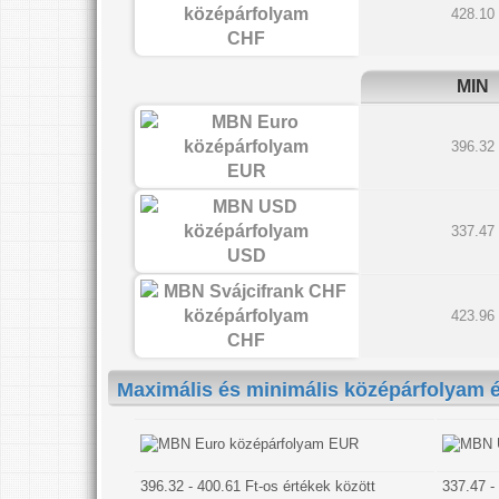
428.10
CHF
MIN
396.32
EUR
337.47
USD
423.96
CHF
Maximális és minimális középárfolyam é
EUR
396.32 - 400.61 Ft-os értékek között
337.47 -