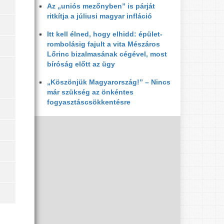
Az „uniós mezőnyben” is párját
ritkítja a júliusi magyar infláció
Itt kell élned, hogy elhidd: épület-
rombolásig fajult a vita Mészáros
Lőrinc bizalmasának cégével, most
bíróság előtt az ügy
„Köszönjük Magyarország!” – Nincs
már szükség az önkéntes
fogyasztáscsökkentésre