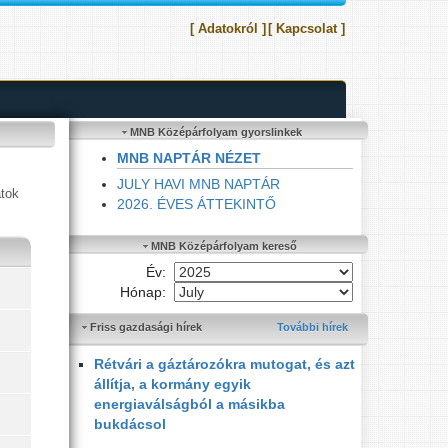
[ Adatokról ]
[ Kapcsolat ]
MNB Középárfolyam gyorslinkek
MNB NAPTÁR NÉZET
JULY HAVI MNB NAPTÁR
atok
2026. ÉVES ÁTTEKINTŐ
MNB Középárfolyam kereső
Év:
Hónap:
Friss gazdasági hírek
További hírek
Rétvári a gáztározókra mutogat, és azt
állítja, a kormány egyik
energiaválságból a másikba
bukdácsol