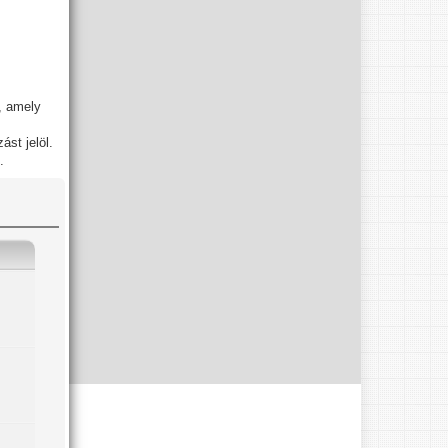
, amely
st jelöl.
.