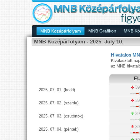
MNB Középárfolyam
MNB Grafikon
MNB Köz
MNB Középárfolyam - 2025. July 10.
Hivatalos MN
Kiválasztott nap
az MNB hivatal
E
39
2025. 07. 01. (kedd)
39
2025. 07. 02. (szerda)
39
2025. 07. 03. (csütörtök)
39
2025. 07. 04. (péntek)
39