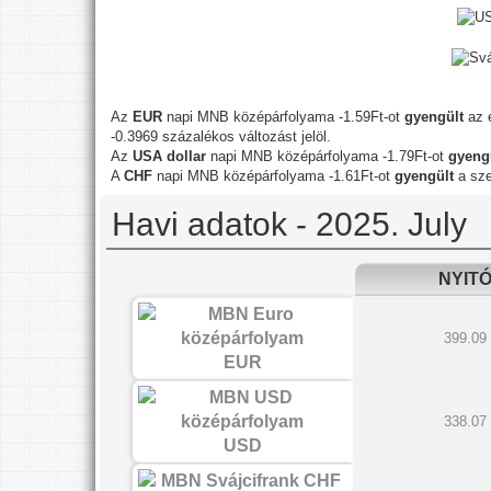
Az
EUR
napi MNB középárfolyama -1.59Ft-ot
gyengült
az e
-0.3969 százalékos változást jelöl.
Az
USA dollar
napi MNB középárfolyama -1.79Ft-ot
gyeng
A
CHF
napi MNB középárfolyama -1.61Ft-ot
gyengült
a sze
Havi adatok - 2025. July
NYIT
399.09
EUR
338.07
USD