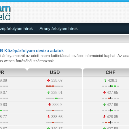
épárfolyam hírek
Arany árfolyam hírek
B Középárfolyam deviza adatok
i árfolyamokról az adott napra kattintással további információt kaphat. Az ad
os webes forrásából származnak.
UR
USD
CHF
9.09
338.07
428.1
9.07
338.91
427.65
9.83
338.9
427.96
8.77
338.66
426.85
9.67
340.87
427.58