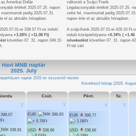
 az Amerikai Dollár.
változott a Svájci Frank.
onyabb értékét 2025.07.25. napon
Legalacsonyabb értékét 2025.07.25. n
l, maximumát pedig 2025.07.31.
vette fel, maximumát pedig 2025.07.15
te el az aktuális hónapban.
napon érte el az aktuális hónapban.
 2025.07.01-ei 338.07 Ft-os induló
A svájcifrank 2025.07.01-ei 428.10 Ft-o
folyama
+3.28% ( +11.08 Ft)
induló középárfolyama
+0.34% ( +1.46 
ést
követően 07. 31. napon 349.15
növekedést
követően 07. 31. napon 42
t.
Ft-tal zárt.
Havi MNB naptár
2025. July
2025 év összesítő nézete
Következő hónap (2025. Augus
Szerda
Csüt.
Pént.
Sz.
2
3
4
5
EUR:
399,83
399,07
EUR:
398,77
338,91
USD:
338,90
USD:
338,66