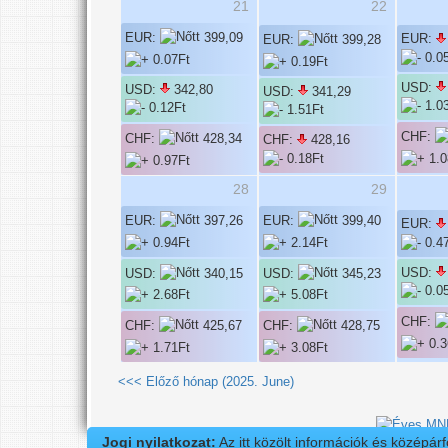
21
22
EUR:
399,09
EUR:
EUR:
399,28
USD:
USD:
342,80
USD:
341,29
CHF:
CHF:
428,34
CHF:
428,16
28
29
EUR:
397,26
EUR:
399,40
EUR:
USD:
USD:
340,15
USD:
345,23
CHF:
CHF:
425,67
CHF:
428,75
<<< Előző hónap (2025. June)
Jogi nyilatkozat:
Az itt közölt információk és középár