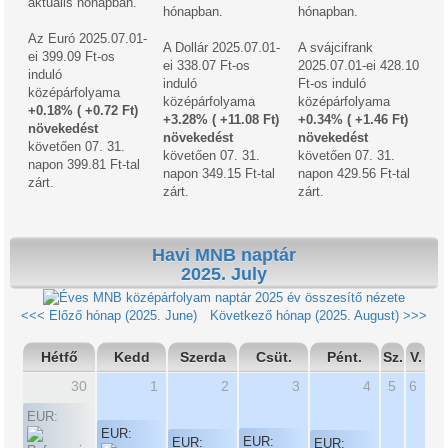
aktuális hónapban.
hónapban.
hónapban.
Az Euró 2025.07.01-
A Dollár 2025.07.01-
A svájcifrank
ei 399.09 Ft-os
ei 338.07 Ft-os
2025.07.01-ei 428.10
induló
induló
Ft-os induló
középárfolyama
középárfolyama
középárfolyama
+0.18% ( +0.72 Ft)
+3.28% ( +11.08 Ft)
+0.34% ( +1.46 Ft)
növekedést
növekedést
növekedést
követően 07. 31.
követően 07. 31.
követően 07. 31.
napon 399.81 Ft-tal
napon 349.15 Ft-tal
napon 429.56 Ft-tal
zárt.
zárt.
zárt.
Havi MNB naptár
2025. July
2025 év összesítő nézete
<<< Előző hónap (2025. June)
Következő hónap (2025. August) >>>
Hétfő
Kedd
Szerda
Csüt.
Pént.
Sz.
V.
30
1
2
3
4
5
6
EUR:
EUR:
EUR:
EUR:
EUR: