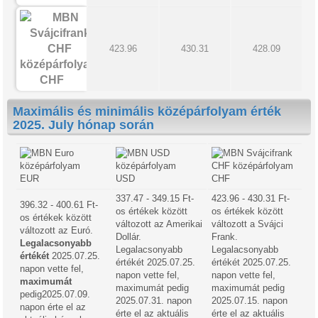
423.96
430.31
428.09
CHF
Maximális és minimális középárfolyam érték
2025. July hónap során
EUR
USD
CHF
337.47 - 349.15 Ft-
423.96 - 430.31 Ft-
396.32 - 400.61 Ft-
os értékek között
os értékek között
os értékek között
változott az Amerikai
változott a Svájci
változott az Euró.
Dollár.
Frank.
Legalacsonyabb
Legalacsonyabb
Legalacsonyabb
értékét
2025.07.25.
értékét 2025.07.25.
értékét 2025.07.25.
napon vette fel,
napon vette fel,
napon vette fel,
maximumát
maximumát pedig
maximumát pedig
pedig2025.07.09.
2025.07.31. napon
2025.07.15. napon
napon érte el az
érte el az aktuális
érte el az aktuális