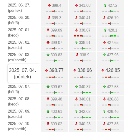
2025. 06. 27.
399.4
341.08
427.2
(péntek)
2025. 06. 30.
399.3
340.41
426.79
(hétfő)
2025. 07. 01.
399.09
338.07
428.1
(kedd)
2025. 07. 02.
399.07
338.91
427.65
(szerda)
2025. 07. 03.
399.83
338.9
427.96
(csütörtök)
2025. 07. 04.
398.77
338.66
426.85
(péntek)
2025. 07. 07.
399.67
340.87
427.58
(hétfő)
2025. 07. 08.
399.48
340.01
426.88
(kedd)
2025. 07. 09.
400.61
342.02
429.46
(szerda)
2025. 07. 10.
399.02
340.23
427.85
(csütörtök)