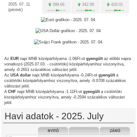
2025. 07. 11.
399.66
342.09
429.01
(péntek)
Az
EUR
napi MNB középárfolyama -1.06Ft-ot
gyengült
az előbbi napra
vonatkozó (2025.07.03. - csütörtöki) középárfolyamhoz viszonyítva,
amely -0.2651 százalékos változást jelöl.
Az
USA dollar
napi MNB középárfolyama -0.24Ft-ot
gyengült
a
csütörtöki középárfolyamhoz viszonyítva, amely -0.0708 százalékos
változást jelöl.
A
CHF
napi MNB középárfolyama -1.11Ft-ot
gyengült
a csütörtöki
középárfolyamhoz viszonyítva, amely -0.2594 százalékos változást
jelöl.
Havi adatok - 2025. July
NYITÓ
ZÁRÓ