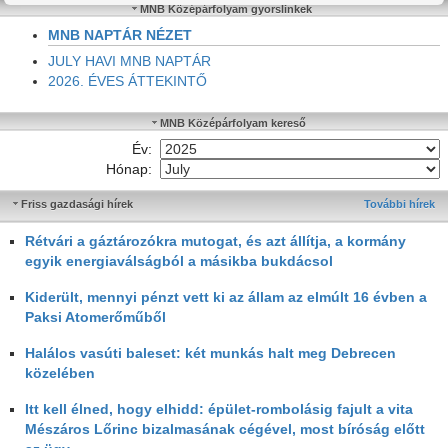
MNB Középárfolyam gyorslinkek
MNB NAPTÁR NÉZET
JULY HAVI MNB NAPTÁR
2026. ÉVES ÁTTEKINTŐ
MNB Középárfolyam kereső
Év:
Hónap:
Friss gazdasági hírek
További hírek
Rétvári a gáztározókra mutogat, és azt állítja, a kormány
egyik energiaválságból a másikba bukdácsol
Kiderült, mennyi pénzt vett ki az állam az elmúlt 16 évben a
Paksi Atomerőműből
Halálos vasúti baleset: két munkás halt meg Debrecen
közelében
Itt kell élned, hogy elhidd: épület-rombolásig fajult a vita
Mészáros Lőrinc bizalmasának cégével, most bíróság előtt