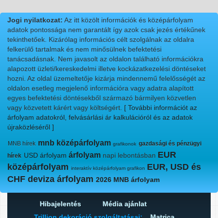
Jogi nyilatkozat:
Az itt közölt információk és középárfolyam
adatok pontossága nem garantált így azok csak jezés értékűnek
tekinthetőek. Kizárólag információs célt szolgálnak az oldalra
felkerülő tartalmak és nem minősülnek befektetési
tanácsadásnak. Nem javasolt az oldalon található információkra
alapozott üzleti/kereskedelmi illetve kockázatkezelési döntéseket
hozni. Az oldal üzemeltetője kizárja mindennemű felelősségét az
oldalon esetleg megjelenő információra vagy adatra alapított
egyes befektetési döntésekből származó bármilyen közvetlen
vagy közvetett kárért vagy költségért.
[ További információt az
árfolyam adatokról, felvásárlási ár kalkulációról és az adatok
újraközléséről ]
mnb középárfolyam
MNB hírek
gazdasági és pénzügyi
grafikonok
EUR
árfolyam
USD árfolyam
napi lebontásban
hírek
középárfolyam
EUR, USD és
interaktív középárfolyam grafikon
CHF deviza árfolyam
2026 MNB árfolyam
Hibajelentés
Média ajánlat
Trillion dekoráció szolgáltatásai:
Matrica