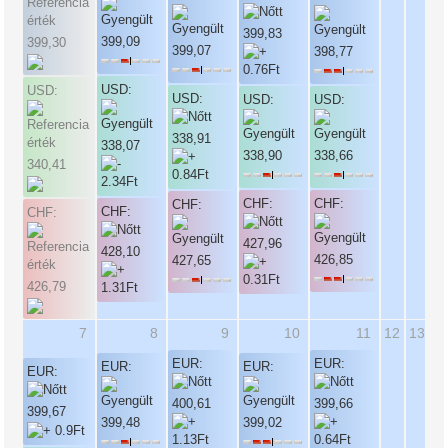
399,83
399,09
399,30
399,07
398,77
USD:
USD:
USD:
USD:
USD:
338,91
338,07
338,90
338,66
340,41
CHF:
CHF:
CHF:
CHF:
CHF:
427,96
428,10
426,85
427,65
426,79
7
8
9
10
11
12
13
EUR:
EUR:
EUR:
EUR:
EUR:
400,61
399,66
399,67
399,48
399,02