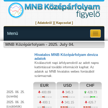
[ Adatokról ]
[ Kapcsolat ]
Menü
Toggle
navigati
MNB Középárfolyam - 2025. July 04.
Hivatalos MNB Középárfolyam deviza
adatok
Kiválasztott napi árfolyamokról az adott napra
kattintással további információt kaphat. Az
adatok az MNB hivatalos webes forrásából
származnak.
EUR
USD
CHF
2025. 06. 25.
400.89
345.3
428.73
(szerda)
2025. 06. 26.
400.1
341.15
426.7
(csütörtök)