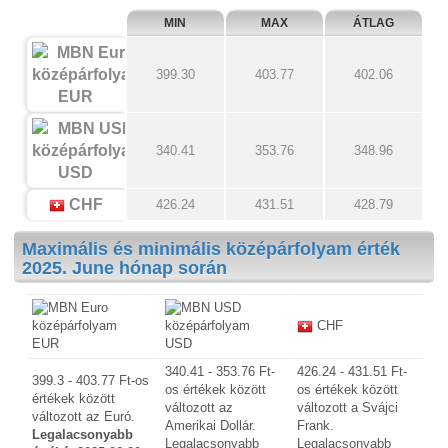
MIN
MAX
ÁTLAG
399.30
403.77
402.06
EUR
340.41
353.76
348.96
USD
CHF
426.24
431.51
428.79
Maximális és minimális középárfolyam érték
2025. June hónap során
CHF
EUR
USD
340.41 - 353.76 Ft-
426.24 - 431.51 Ft-
399.3 - 403.77 Ft-os
os értékek között
os értékek között
értékek között
változott az
változott a Svájci
változott az Euró.
Amerikai Dollár.
Frank.
Legalacsonyabb
Legalacsonyabb
Legalacsonyabb