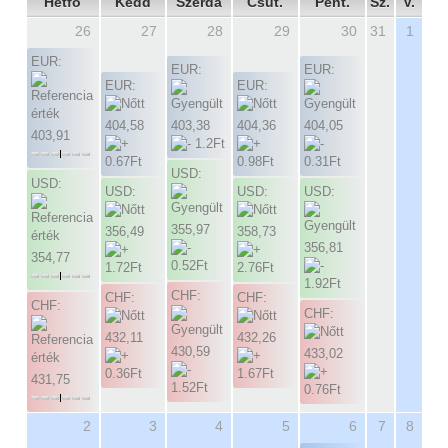
Hétfő
Kedd
Szerda
Csüt.
Pént.
Sz.
V.
26
27
28
29
30
31
1
EUR:
EUR:
EUR:
EUR:
EUR:
404,58
403,38
404,36
404,05
403,91
USD:
USD:
USD:
USD:
USD:
355,97
356,49
358,73
356,81
354,77
CHF:
CHF:
CHF:
CHF:
CHF:
432,11
432,26
430,59
433,02
431,75
2
3
4
5
6
7
8