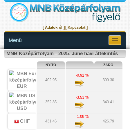
[ Adatokról ]
[ Kapcsolat ]
Menü
Toggle
navigati
MNB Középárfolyam - 2025. June havi áttekintés
NYITÓ
ZÁRÓ
-0.91 %
402.95
399.30
EUR
-3.53 %
352.85
340.41
USD
-1.08 %
CHF
431.46
426.79