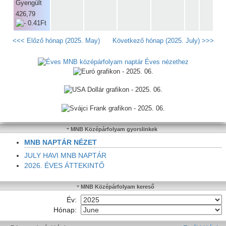
426,79
<<< Előző hónap (2025. May)
Következő hónap (2025. July) >>>
Éves nézethez
MNB Középárfolyam gyorslinkek
MNB NAPTÁR NÉZET
JULY HAVI MNB NAPTÁR
2026. ÉVES ÁTTEKINTŐ
MNB Középárfolyam kereső
Év:
Hónap: