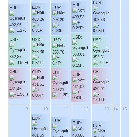
EUR:
EUR:
EUR:
EUR:
EUR:
403,58
403,26
403,29
403,53
402,95
USD:
USD:
USD:
USD:
USD:
353,36
353,76
353,61
352,85
353,51
CHF:
CHF:
CHF:
CHF:
CHF:
431,51
431,02
431,46
430,01
430,21
9
10
11
12
13
14
15
EUR:
EUR:
EUR:
EUR:
401,55
400,86