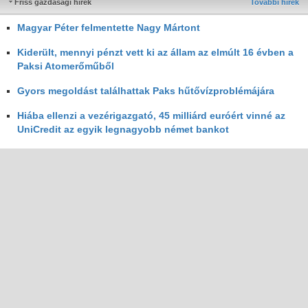
Friss gazdasági hírek
További hírek
Magyar Péter felmentette Nagy Mártont
Kiderült, mennyi pénzt vett ki az állam az elmúlt 16 évben a
Paksi Atomerőműből
Gyors megoldást találhattak Paks hűtővízproblémájára
Hiába ellenzi a vezérigazgató, 45 milliárd euróért vinné az
UniCredit az egyik legnagyobb német bankot