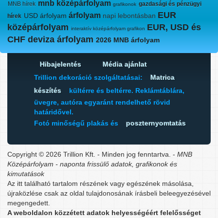
mnb középárfolyam
MNB hírek
gazdasági és pénzügyi
grafikonok
EUR
árfolyam
USD árfolyam
napi lebontásban
hírek
középárfolyam
EUR, USD és
interaktív középárfolyam grafikon
CHF deviza árfolyam
2026 MNB árfolyam
Hibajelentés
Média ajánlat
Trillion dekoráció szolgáltatásai:
Matrica
készítés
kültérre és beltérre. Reklámtáblára,
üvegre, autóra egyaránt rendelhető rövid
határidővel.
Fotó minőségű plakás és
poszternyomtatás
Copyright © 2026 Trillion Kft. - Minden jog fenntartva. -
MNB
Középárfolyam - naponta frissülő adatok, grafikonok és
kimutatások
Az itt található tartalom részének vagy egészének másolása,
újraközlése csak az oldal tulajdonosának írásbeli beleegyezésével
megengedett.
A weboldalon közzétett adatok helyességéért felelősséget