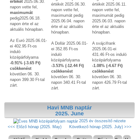
értékét
2025.06.30.
értékét 2025.06.30.
értékét 2025.06.11.
napon vette fel,
napon vette fel,
napon vette fel,
maximumát
maximumát pedig
maximumát pedig
pedig2025.06.18.
2025.06.04. napon
2025.06.03. napon
napon érte el az
érte el az aktuális
érte el az aktuális
aktuális hónapban.
hónapban.
hónapban.
Az Euró 2025.06.01-
A Dollár 2025.06.01-
A svájcifrank
ei 402.95 Ft-os
ei 352.85 Ft-os
2025.06.01-ei
induló
induló
431.46 Ft-os induló
középárfolyama
középárfolyama
középárfolyama
-0.91% (-3.65 Ft)
-3.53% (-12.44 Ft)
-1.08% (-4.67 Ft)
csökkenést
csökkenést
csökkenést
követően 06. 30.
követően 06. 30.
követően 06. 30.
napon 399.30 Ft-tal
napon 340.41 Ft-tal
napon 426.79 Ft-tal
zárt.
zárt.
zárt.
Havi MNB naptár
2025. June
2025 év összesítő nézete
<<< Előző hónap (2025. May)
Következő hónap (2025. July) >>>