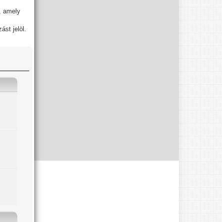
, amely
st jelöl.