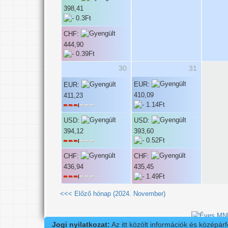
398,41
CHF:
444,90
30
31
EUR:
EUR:
410,09
411,23
USD:
USD:
393,60
394,12
CHF:
CHF:
436,94
435,45
<<< Előző hónap (2024. November)
Jogi nyilatkozat:
Az itt közölt információk és középár