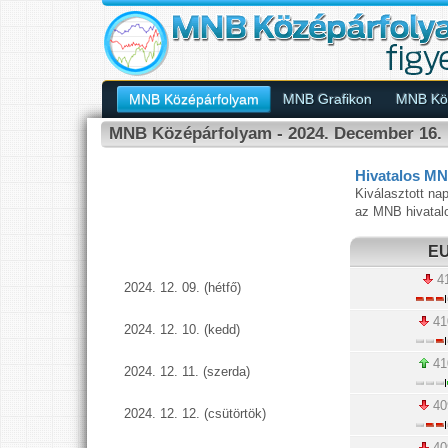
MNB Középárfolyam
MNB Grafikon
MNB Köz
MNB Középárfolyam - 2024. December 16.
Hivatalos MN
Kiválasztott nap
az MNB hivatal
E
41
2024. 12. 09. (hétfő)
41
2024. 12. 10. (kedd)
41
2024. 12. 11. (szerda)
40
2024. 12. 12. (csütörtök)
40