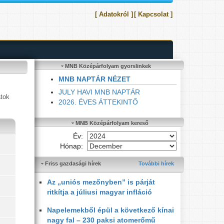
[ Adatokról ]
[ Kapcsolat ]
MNB Középárfolyam gyorslinkek
MNB NAPTÁR NÉZET
JULY HAVI MNB NAPTÁR
atok
2026. ÉVES ÁTTEKINTŐ
MNB Középárfolyam kereső
Év:
Hónap:
Friss gazdasági hírek
További hírek
Az „uniós mezőnyben” is párját
ritkítja a júliusi magyar infláció
Napelemekből épül a következő kínai
nagy fal – 230 paksi atomerőmű