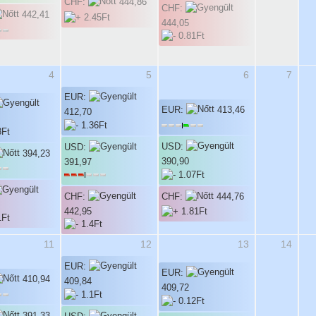
CHF:
444,86
CHF:
442,41
444,05
4
5
6
7
EUR:
EUR:
413,46
412,70
USD:
USD:
394,23
390,90
391,97
CHF:
CHF:
444,76
442,95
11
12
13
14
EUR:
EUR:
410,94
409,84
409,72