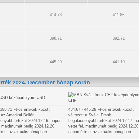
414.73
411.86
398.71
392.71
445.29
441.19
érték 2024. December hónap során
USD
CHF
 398.71 Ft-os értékek között
434.67 - 445.29 Ft-os értékek között
 az Amerikai Dollár.
változott a Svájci Frank.
onyabb értékét 2024.12.16. napon
Legalacsonyabb értékét 2024.12.17. n
l, maximumát pedig 2024.12.20.
vette fel, maximumát pedig 2024.12.20
te el az aktuális hónapban.
napon érte el az aktuális hónapban.