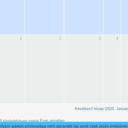
1
2
3
4
Következő hónap (2025. Januar
Éves nézethez
folyam adatok pontossága nem garantált így azok csak jezés értékűnek t