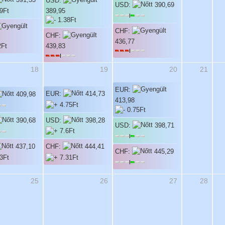
391,33
USD:
USD:
390,69
389,95
CHF:
CHF:
436,77
439,83
18
19
20
21
EUR:
EUR:
414,73
409,98
413,98
USD:
398,28
390,68
USD:
398,71
437,10
CHF:
444,41
CHF:
445,29
25
26
27
28