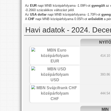
Az
EUR
napi MNB középárfolyama -1.09Ft-ot
gyengült
az e
-0.2660 százalékos változást jelöl.
Az
USA dollar
napi MNB középárfolyama -1.70Ft-ot
gyeng
A
CHF
napi MNB középárfolyama 0.05Ft-ot
erősödött
a pén
Havi adatok - 2024. Dec
NYIT
414.10
EUR
393.86
USD
444.54
CHF
MIN