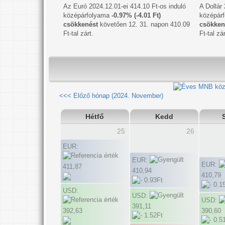
Az Euró 2024.12.01-ei 414.10 Ft-os induló
A Dollár
középárfolyama
-0.97% (-4.01 Ft)
középár
csökkenést
követően 12. 31. napon 410.09
csökken
Ft-tal zárt.
Ft-tal zár
<<< Előző hónap (2024. November)
Hétfő
Kedd
25
26
EUR:
EUR:
EUR:
411,87
410,94
410,79
USD:
USD:
USD:
391,11
390,60
392,63