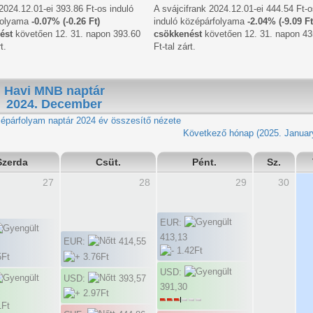
 2024.12.01-ei 393.86 Ft-os induló
A svájcifrank 2024.12.01-ei 444.54 Ft-o
folyama
-0.07% (-0.26 Ft)
induló középárfolyama
-2.04% (-9.09 Ft
ést
követően 12. 31. napon 393.60
csökkenést
követően 12. 31. napon 43
t.
Ft-tal zárt.
Havi MNB naptár
2024. December
2024 év összesítő nézete
Következő hónap (2025. Januar
Szerda
Csüt.
Pént.
Sz.
27
28
29
30
EUR:
413,13
EUR:
414,55
USD:
USD:
393,57
391,30