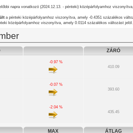
lőbbi napra vonatkozó (2024.12.13. - pénteki) középárfolyamhoz viszonyítva
ült
a pénteki középárfolyamhoz viszonyítva, amely -0.4351 százalékos változá
teki középárfolyamhoz viszonyítva, amely 0.0114 százalékos változást jelöl.
ember
Ó
ZÁRÓ
-0.97 %
410.09
-0.07 %
393.60
-2.04 %
435.45
MAX
ÁTLAG