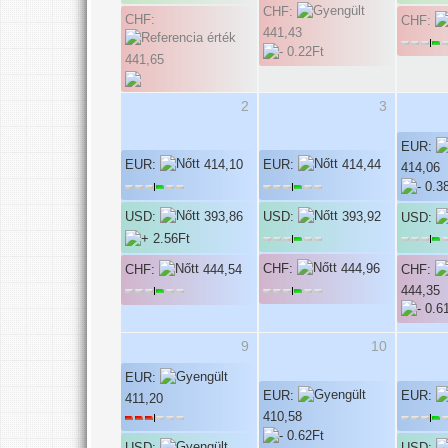
CHF:
CHF:
CHF:
441,43
441,65
2
3
EUR:
EUR:
414,10
EUR:
414,44
414,06
USD:
393,86
USD:
393,92
USD:
CHF:
444,96
CHF:
444,54
CHF:
444,35
9
10
EUR:
EUR:
EUR:
411,20
410,58