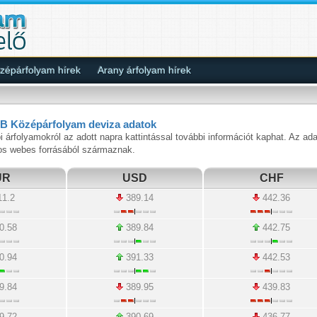
épárfolyam hírek
Arany árfolyam hírek
B Középárfolyam deviza adatok
i árfolyamokról az adott napra kattintással további információt kaphat. Az ad
os webes forrásából származnak.
UR
USD
CHF
1.2
389.14
442.36
0.58
389.84
442.75
0.94
391.33
442.53
9.84
389.95
439.83
9.72
390.69
436.77