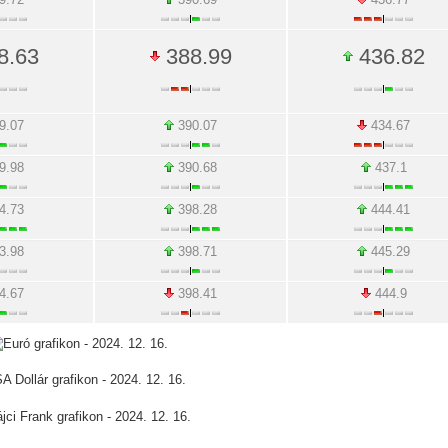
8.63
388.99
436.82
9.07
390.07
434.67
9.98
390.68
437.1
4.73
398.28
444.41
3.98
398.71
445.29
4.67
398.41
444.9