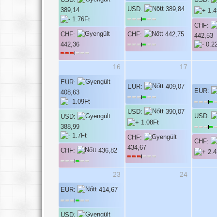
USD:
USD:
USD:
389,84
389,14
CHF:
CHF:
CHF:
442,75
442,53
442,36
16
17
EUR:
EUR:
409,07
EUR:
408,63
USD:
390,07
USD:
USD:
388,99
CHF:
CHF:
434,67
CHF:
436,82
23
24
EUR:
414,67
USD: