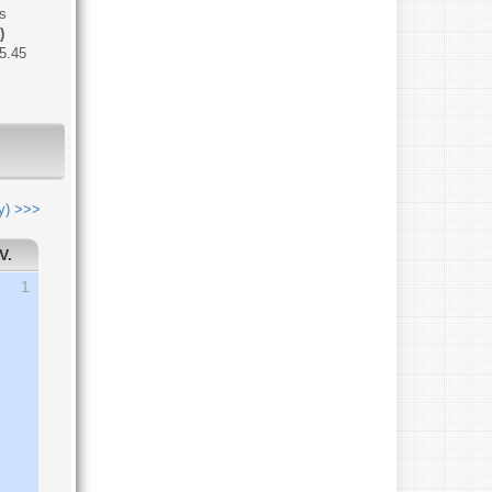
s
)
5.45
y) >>>
V.
1