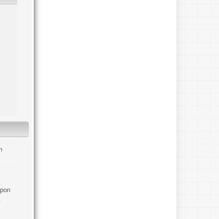
apon
.