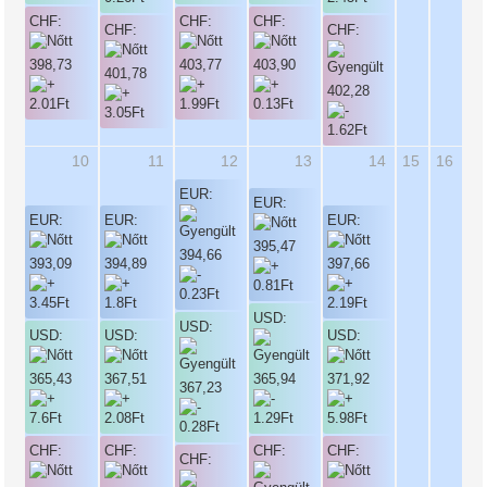
CHF:
CHF:
CHF:
CHF:
CHF:
398,73
403,77
403,90
401,78
402,28
10
11
12
13
14
15
16
EUR:
EUR:
EUR:
EUR:
EUR:
395,47
394,66
393,09
394,89
397,66
USD:
USD:
USD:
USD:
USD:
365,43
367,51
365,94
371,92
367,23
CHF:
CHF:
CHF:
CHF:
CHF: