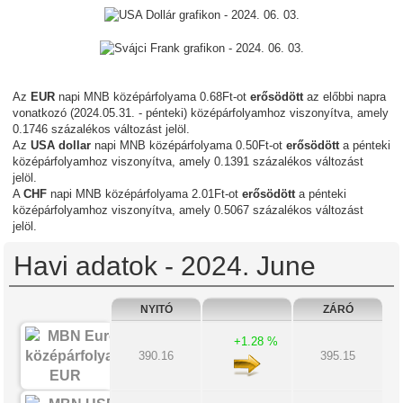
Az
EUR
napi MNB középárfolyama 0.68Ft-ot
erősödött
az előbbi napra
vonatkozó (2024.05.31. - pénteki) középárfolyamhoz viszonyítva, amely
0.1746 százalékos változást jelöl.
Az
USA dollar
napi MNB középárfolyama 0.50Ft-ot
erősödött
a pénteki
középárfolyamhoz viszonyítva, amely 0.1391 százalékos változást
jelöl.
A
CHF
napi MNB középárfolyama 2.01Ft-ot
erősödött
a pénteki
középárfolyamhoz viszonyítva, amely 0.5067 százalékos változást
jelöl.
Havi adatok - 2024. June
NYITÓ
ZÁRÓ
+1.28 %
390.16
395.15
EUR