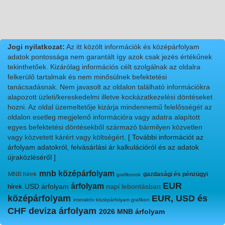
Jogi nyilatkozat:
Az itt közölt információk és középárfolyam
adatok pontossága nem garantált így azok csak jezés értékűnek
tekinthetőek. Kizárólag információs célt szolgálnak az oldalra
felkerülő tartalmak és nem minősülnek befektetési
tanácsadásnak. Nem javasolt az oldalon található információkra
alapozott üzleti/kereskedelmi illetve kockázatkezelési döntéseket
hozni. Az oldal üzemeltetője kizárja mindennemű felelősségét az
oldalon esetleg megjelenő információra vagy adatra alapított
egyes befektetési döntésekből származó bármilyen közvetlen
vagy közvetett kárért vagy költségért.
[ További információt az
árfolyam adatokról, felvásárlási ár kalkulációról és az adatok
újraközléséről ]
mnb középárfolyam
MNB hírek
gazdasági és pénzügyi
grafikonok
EUR
árfolyam
USD árfolyam
napi lebontásban
hírek
középárfolyam
EUR, USD és
interaktív középárfolyam grafikon
CHF deviza árfolyam
2026 MNB árfolyam