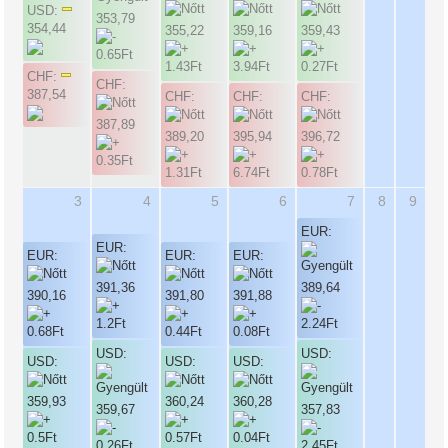
USD:
353,79
354,44
355,22
359,16
359,43
CHF:
CHF:
387,54
CHF:
CHF:
CHF:
387,89
389,20
395,94
396,72
3
4
5
6
7
8
9
EUR:
EUR:
EUR:
EUR:
EUR:
391,36
389,64
390,16
391,80
391,88
USD:
USD:
USD:
USD:
USD:
359,93
360,24
360,28
359,67
357,83