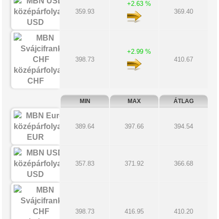
+2.63 %
359.93
369.40
USD
+2.99 %
398.73
410.67
CHF
MIN
MAX
ÁTLAG
389.64
397.66
394.54
EUR
357.83
371.92
366.68
USD
398.73
416.95
410.20