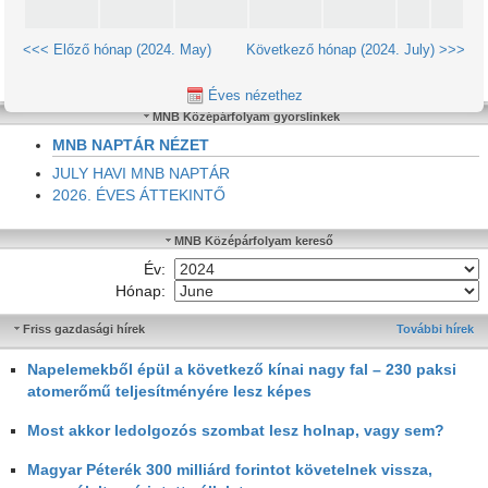
<<< Előző hónap (2024. May)
Következő hónap (2024. July) >>>
Éves nézethez
MNB Középárfolyam gyorslinkek
MNB NAPTÁR NÉZET
JULY HAVI MNB NAPTÁR
2026. ÉVES ÁTTEKINTŐ
MNB Középárfolyam kereső
Év:
Hónap:
Friss gazdasági hírek
További hírek
Napelemekből épül a következő kínai nagy fal – 230 paksi
atomerőmű teljesítményére lesz képes
Most akkor ledolgozós szombat lesz holnap, vagy sem?
Magyar Péterék 300 milliárd forintot követelnek vissza,