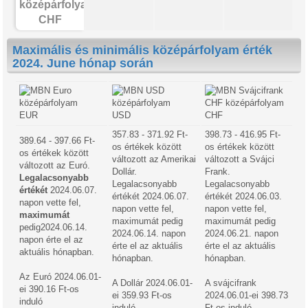
CHF
Maximális és minimális középárfolyam érték
2024. June hónap során
EUR
USD
CHF
357.83 - 371.92 Ft-
398.73 - 416.95 Ft-
389.64 - 397.66 Ft-
os értékek között
os értékek között
os értékek között
változott az Amerikai
változott a Svájci
változott az Euró.
Dollár.
Frank.
Legalacsonyabb
Legalacsonyabb
Legalacsonyabb
értékét
2024.06.07.
értékét 2024.06.07.
értékét 2024.06.03.
napon vette fel,
napon vette fel,
napon vette fel,
maximumát
maximumát pedig
maximumát pedig
pedig2024.06.14.
2024.06.14. napon
2024.06.21. napon
napon érte el az
érte el az aktuális
érte el az aktuális
aktuális hónapban.
hónapban.
hónapban.
Az Euró 2024.06.01-
A Dollár 2024.06.01-
A svájcifrank
ei 390.16 Ft-os
ei 359.93 Ft-os
2024.06.01-ei 398.73
induló
induló
Ft-os induló