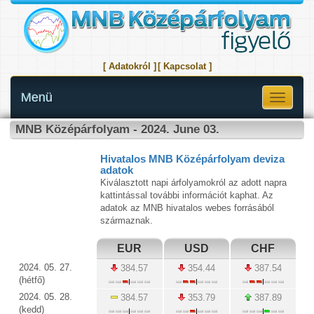
[ Adatokról ]
[ Kapcsolat ]
Menü
Toggle
navigati
MNB Középárfolyam - 2024. June 03.
Hivatalos MNB Középárfolyam deviza
adatok
Kiválasztott napi árfolyamokról az adott napra
kattintással további információt kaphat. Az
adatok az MNB hivatalos webes forrásából
származnak.
EUR
USD
CHF
2024. 05. 27.
384.57
354.44
387.54
(hétfő)
2024. 05. 28.
384.57
353.79
387.89
(kedd)