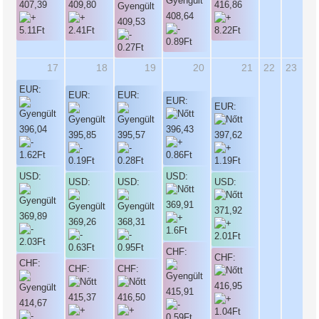
407,39
409,80
416,86
408,64
409,53
17
18
19
20
21
22
23
EUR:
EUR:
EUR:
EUR:
EUR:
396,04
396,43
395,85
395,57
397,62
USD:
USD:
USD:
USD:
USD:
369,91
371,92
369,89
369,26
368,31
CHF:
CHF:
CHF:
CHF:
CHF:
416,95
415,91
415,37
416,50
414,67