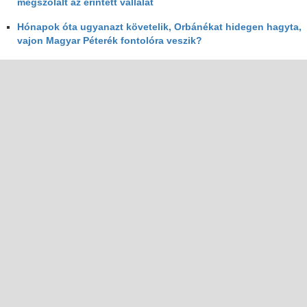
megszólalt az érintett vállalat
Hónapok óta ugyanazt követelik, Orbánékat hidegen hagyta,
vajon Magyar Péterék fontolóra veszik?