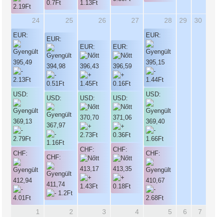
24
25
26
27
28
29
30
EUR:
EUR:
EUR:
EUR:
EUR:
395,49
395,15
394,98
396,43
396,59
USD:
USD:
USD:
USD:
USD:
370,70
371,06
369,13
369,40
367,97
CHF:
CHF:
CHF:
CHF:
CHF:
413,17
413,35
412,94
410,67
411,74
1
2
3
4
5
6
7