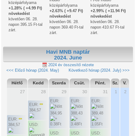
középárfolyama
középárfolyama
középárfolyama
+1.28% ( +4.99 Ft)
+2.63% ( +9.47 Ft)
+2.99% ( +11.94 Ft)
növekedést
növekedést
növekedést
követően 06. 28.
követően 06. 28.
követően 06. 28.
napon 395.15 Ft-tal
napon 369.40 Ft-tal
napon 410.67 Ft-tal
zárt.
zárt.
zárt.
Havi MNB naptár
2024. June
2024 év összesítő nézete
<<< Előző hónap (2024. May)
Következő hónap (2024. July) >>>
Hétfő
Kedd
Szerda
Csüt.
Pént.
Sz.
V.
27
28
29
30
31
1
2
EUR:
EUR:
EUR:
EUR:
384,57
384,95
388,43
389,48
EUR:
384,57
USD:
USD:
USD:
USD: