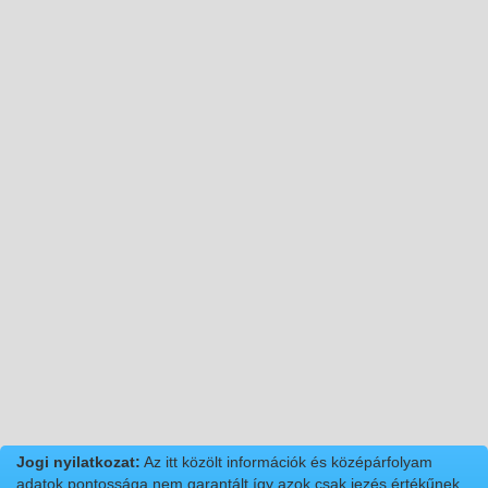
Jogi nyilatkozat:
Az itt közölt információk és középárfolyam
adatok pontossága nem garantált így azok csak jezés értékűnek