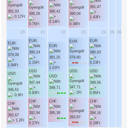
391,47
391,03
390,42
390,28
390,04
20
21
22
23
24
25
26
EUR:
EUR:
EUR:
EUR:
EUR:
380,24
380,03
379,09
381,25
379,80
USD:
USD:
USD:
USD:
USD:
347,44
348,56
347,71
349,71
346,61
CHF:
CHF:
CHF:
CHF:
CHF:
392,94
395,38
394,16
392,67
393,87