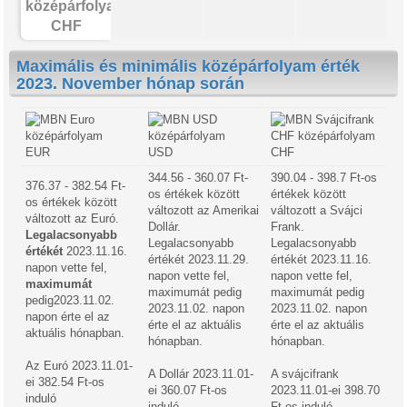
CHF
Maximális és minimális középárfolyam érték
2023. November hónap során
EUR
USD
CHF
344.56 - 360.07 Ft-
390.04 - 398.7 Ft-os
376.37 - 382.54 Ft-
os értékek között
értékek között
os értékek között
változott az Amerikai
változott a Svájci
változott az Euró.
Dollár.
Frank.
Legalacsonyabb
Legalacsonyabb
Legalacsonyabb
értékét
2023.11.16.
értékét 2023.11.29.
értékét 2023.11.16.
napon vette fel,
napon vette fel,
napon vette fel,
maximumát
maximumát pedig
maximumát pedig
pedig2023.11.02.
2023.11.02. napon
2023.11.02. napon
napon érte el az
érte el az aktuális
érte el az aktuális
aktuális hónapban.
hónapban.
hónapban.
Az Euró 2023.11.01-
A Dollár 2023.11.01-
A svájcifrank
ei 382.54 Ft-os
ei 360.07 Ft-os
2023.11.01-ei 398.70
induló
induló
Ft-os induló