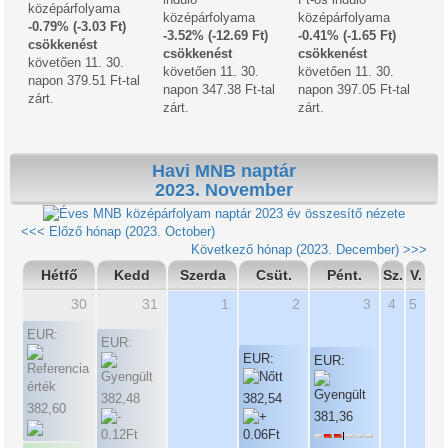
középárfolyama
középárfolyama
középárfolyama
-0.79% (-3.03 Ft)
-3.52% (-12.69 Ft)
-0.41% (-1.65 Ft)
csökkenést
csökkenést
csökkenést
követően 11. 30.
követően 11. 30.
követően 11. 30.
napon 379.51 Ft-tal
napon 347.38 Ft-tal
napon 397.05 Ft-tal
zárt.
zárt.
zárt.
Havi MNB naptár
2023. November
2023 év összesítő nézete
<<< Előző hónap (2023. October)
Következő hónap (2023. December) >>>
Hétfő
Kedd
Szerda
Csüt.
Pént.
Sz.
V.
30
31
1
2
3
4
5
EUR:
EUR:
EUR:
EUR:
382,48
382,54
382,60
381,36