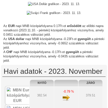
Az
EUR
napi MNB középárfolyama 0.17Ft-ot
erősödött
az előbbi napra
vonatkozó (2023.11.10. - pénteki) középárfolyamhoz viszonyítva, amely
0.0451 százalékos változást jelöl.
Az
USA dollar
napi MNB középárfolyama -0.23Ft-ot
gyengült
a pénteki
középárfolyamhoz viszonyítva, amely -0.0652 százalékos változást
jelöl.
A
CHF
napi MNB középárfolyama -0.17Ft-ot
gyengült
a pénteki
középárfolyamhoz viszonyítva, amely -0.0435 százalékos változást
jelöl.
Havi adatok - 2023. November
NYITÓ
ZÁRÓ
-0.79 %
382.54
379.51
EUR