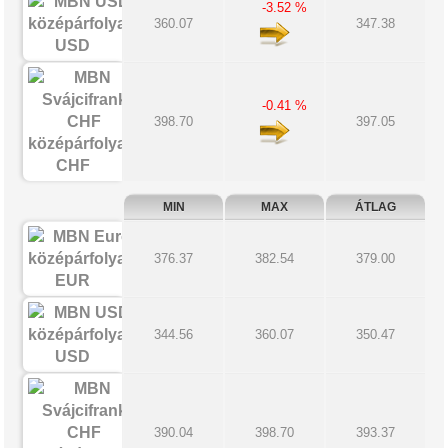
-3.52 %
360.07
347.38
USD
-0.41 %
398.70
397.05
CHF
MIN
MAX
ÁTLAG
376.37
382.54
379.00
EUR
344.56
360.07
350.47
USD
390.04
398.70
393.37