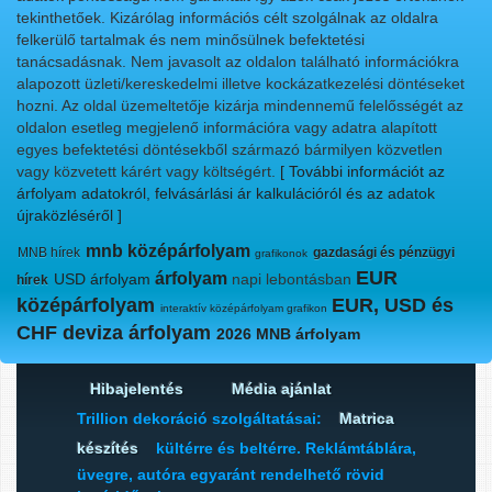
tekinthetőek. Kizárólag információs célt szolgálnak az oldalra
felkerülő tartalmak és nem minősülnek befektetési
tanácsadásnak. Nem javasolt az oldalon található információkra
alapozott üzleti/kereskedelmi illetve kockázatkezelési döntéseket
hozni. Az oldal üzemeltetője kizárja mindennemű felelősségét az
oldalon esetleg megjelenő információra vagy adatra alapított
egyes befektetési döntésekből származó bármilyen közvetlen
vagy közvetett kárért vagy költségért.
[ További információt az
árfolyam adatokról, felvásárlási ár kalkulációról és az adatok
újraközléséről ]
mnb középárfolyam
MNB hírek
gazdasági és pénzügyi
grafikonok
EUR
árfolyam
USD árfolyam
napi lebontásban
hírek
középárfolyam
EUR, USD és
interaktív középárfolyam grafikon
CHF deviza árfolyam
2026 MNB árfolyam
Hibajelentés
Média ajánlat
Trillion dekoráció szolgáltatásai:
Matrica
készítés
kültérre és beltérre. Reklámtáblára,
üvegre, autóra egyaránt rendelhető rövid