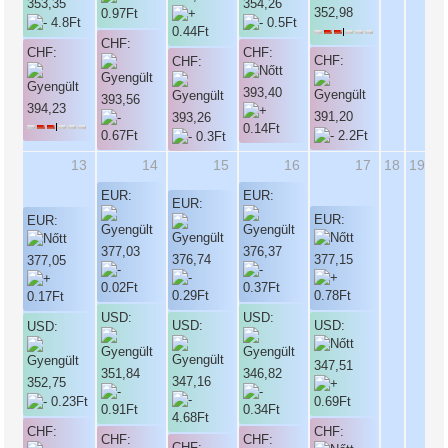
353,35
354,26
352,98
CHF:
CHF:
CHF:
CHF:
CHF:
393,40
393,56
394,23
391,20
393,26
13
14
15
16
17
18
19
EUR:
EUR:
EUR:
EUR:
EUR:
377,03
376,37
376,74
377,15
377,05
USD:
USD:
USD:
USD:
USD:
347,51
351,84
346,82
347,16
352,75
CHF:
CHF:
CHF:
CHF:
CHF: