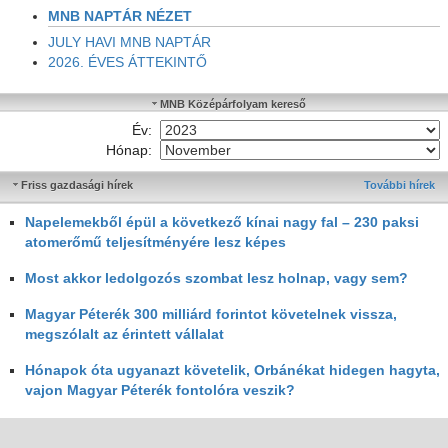
MNB NAPTÁR NÉZET
JULY HAVI MNB NAPTÁR
2026. ÉVES ÁTTEKINTŐ
MNB Középárfolyam kereső
Év:
Hónap:
Friss gazdasági hírek
További hírek
Napelemekből épül a következő kínai nagy fal – 230 paksi
atomerőmű teljesítményére lesz képes
Most akkor ledolgozós szombat lesz holnap, vagy sem?
Magyar Péterék 300 milliárd forintot követelnek vissza,
megszólalt az érintett vállalat
Hónapok óta ugyanazt követelik, Orbánékat hidegen hagyta,
vajon Magyar Péterék fontolóra veszik?