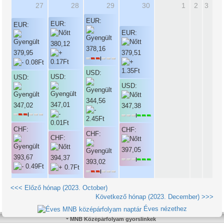
27
28
29
30
1
2
3
EUR:
EUR:
EUR:
EUR:
380,12
378,16
379,95
379,51
USD:
USD:
USD:
USD:
344,56
347,01
347,02
347,38
CHF:
CHF:
CHF:
CHF:
397,05
393,67
394,37
393,02
<<< Előző hónap (2023. October)
Következő hónap (2023. December) >>>
Éves nézethez
MNB Középárfolyam gyorslinkek