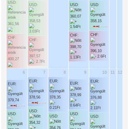
USD:
USD:
USD:
USD:
360,07
358,53
358,15
361,56
CHF:
CHF:
CHF:
CHF:
398,70
396,10
397,57
400,27
6
7
8
9
10
11
12
EUR:
EUR:
EUR:
EUR:
EUR:
378,99
378,56
378,35
376,88
379,74
USD:
USD:
USD:
USD:
USD:
354,32
354,76