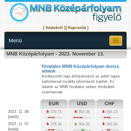
[ Adatokról ]
[ Kapcsolat ]
Menü
Toggle
navigati
MNB Középárfolyam - 2023. November 13.
Hivatalos MNB Középárfolyam deviza
adatok
Kiválasztott napi árfolyamokról az adott napra
kattintással további információt kaphat. Az
adatok az MNB hivatalos webes forrásából
származnak.
EUR
USD
CHF
2023. 11. 06.
379.74
353.35
394.23
(hétfő)
2023. 11. 07.
378.56
354.32
393.56
(kedd)