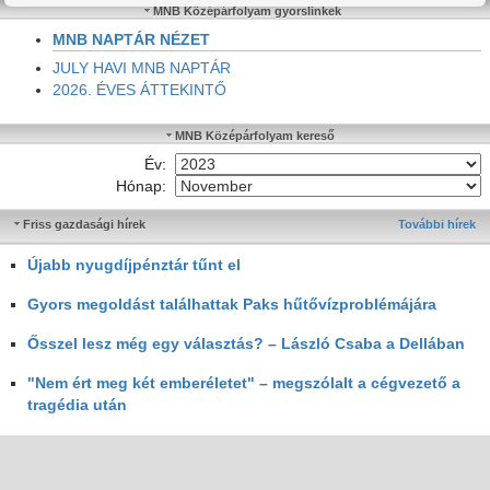
MNB Középárfolyam gyorslinkek
MNB NAPTÁR NÉZET
JULY HAVI MNB NAPTÁR
2026. ÉVES ÁTTEKINTŐ
MNB Középárfolyam kereső
Év:
Hónap:
Friss gazdasági hírek
További hírek
Újabb nyugdíjpénztár tűnt el
Gyors megoldást találhattak Paks hűtővízproblémájára
Ősszel lesz még egy választás? – László Csaba a Dellában
"Nem ért meg két emberéletet" – megszólalt a cégvezető a
tragédia után