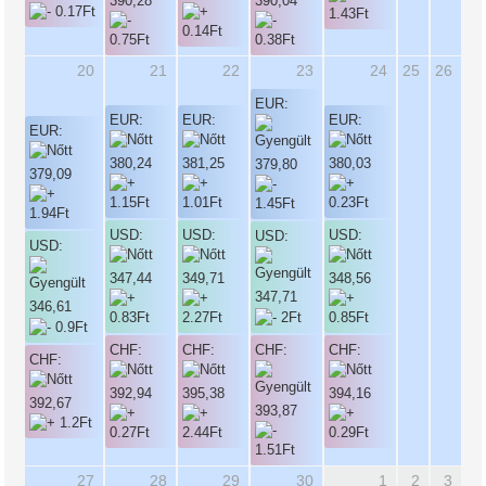
390,28
390,04
20
21
22
23
24
25
26
EUR:
EUR:
EUR:
EUR:
EUR:
380,24
381,25
380,03
379,80
379,09
USD:
USD:
USD:
USD:
USD:
347,44
349,71
348,56
347,71
346,61
CHF:
CHF:
CHF:
CHF:
CHF:
392,94
395,38
394,16
392,67
393,87
27
28
29
30
1
2
3