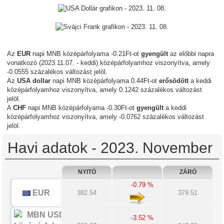
Az
EUR
napi MNB középárfolyama -0.21Ft-ot
gyengült
az előbbi napra
vonatkozó (2023.11.07. - keddi) középárfolyamhoz viszonyítva, amely
-0.0555 százalékos változást jelöl.
Az
USA dollar
napi MNB középárfolyama 0.44Ft-ot
erősödött
a keddi
középárfolyamhoz viszonyítva, amely 0.1242 százalékos változást
jelöl.
A
CHF
napi MNB középárfolyama -0.30Ft-ot
gyengült
a keddi
középárfolyamhoz viszonyítva, amely -0.0762 százalékos változást
jelöl.
Havi adatok - 2023. November
NYITÓ
ZÁRÓ
-0.79 %
EUR
382.54
379.51
-3.52 %