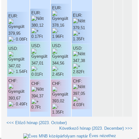
EUR:
EUR:
EUR:
EUR:
380,12
378,16
379,51
379,95
USD:
USD:
USD:
USD:
347,38
347,01
344,56
347,02
CHF:
CHF:
CHF:
CHF:
397,05
394,37
393,67
393,02
<<< Előző hónap (2023. October)
Következő hónap (2023. December) >>>
Éves nézethez