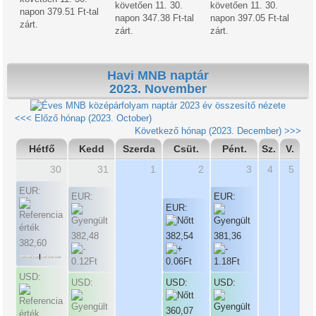
követően 11. 30.
követően 11. 30.
napon 379.51 Ft-tal
napon 347.38 Ft-tal
napon 397.05 Ft-tal
zárt.
zárt.
zárt.
Havi MNB naptár
2023. November
2023 év összesítő nézete
<<< Előző hónap (2023. October)
Következő hónap (2023. December) >>>
Hétfő
Kedd
Szerda
Csüt.
Pént.
Sz.
V.
30
31
1
2
3
4
5
EUR:
EUR:
EUR:
EUR:
382,48
382,54
381,36
382,60
USD:
USD:
USD:
USD:
360,07