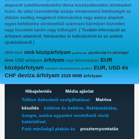
alapozott üzleti/kereskedelmi illetve kockázatkezelési döntéseket
hozni. Az oldal üzemeltetője kizárja mindennemű felelősségét az
oldalon esetleg megjelenő információra vagy adatra alapított
egyes befektetési döntésekből származó bármilyen közvetlen
vagy közvetett kárért vagy költségért.
[ További információt az
árfolyam adatokról, felvásárlási ár kalkulációról és az adatok
újraközléséről ]
mnb középárfolyam
MNB hírek
gazdasági és pénzügyi
grafikonok
EUR
árfolyam
USD árfolyam
napi lebontásban
hírek
középárfolyam
EUR, USD és
interaktív középárfolyam grafikon
CHF deviza árfolyam
2026 MNB árfolyam
Hibajelentés
Média ajánlat
Trillion dekoráció szolgáltatásai:
Matrica
készítés
kültérre és beltérre. Reklámtáblára,
üvegre, autóra egyaránt rendelhető rövid
határidővel.
Fotó minőségű plakás és
poszternyomtatás