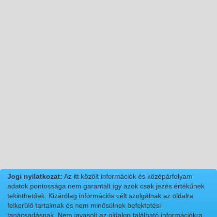
Jogi nyilatkozat:
Az itt közölt információk és középárfolyam
adatok pontossága nem garantált így azok csak jezés értékűnek
tekinthetőek. Kizárólag információs célt szolgálnak az oldalra
felkerülő tartalmak és nem minősülnek befektetési
tanácsadásnak. Nem javasolt az oldalon található információkra