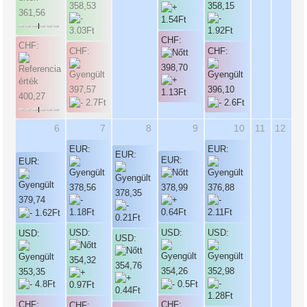
358,53
358,15
361,56
CHF:
CHF:
CHF:
CHF:
398,70
397,57
396,10
400,27
6
7
8
9
10
11
12
EUR:
EUR:
EUR:
EUR:
EUR:
378,56
378,99
376,88
378,35
379,74
USD:
USD:
USD:
USD:
USD:
354,32
354,76
354,26
352,98
353,35
CHF:
CHF:
CHF: