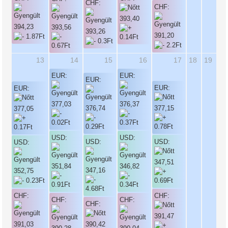
CHF:
CHF:
393,40
394,23
393,56
393,26
391,20
13
14
15
16
17
18
19
EUR:
EUR:
EUR:
EUR:
EUR:
377,03
376,37
376,74
377,15
377,05
USD:
USD:
USD:
USD:
USD:
347,51
351,84
346,82
347,16
352,75
CHF:
CHF:
CHF:
CHF:
CHF:
391,47
391,03
390,42