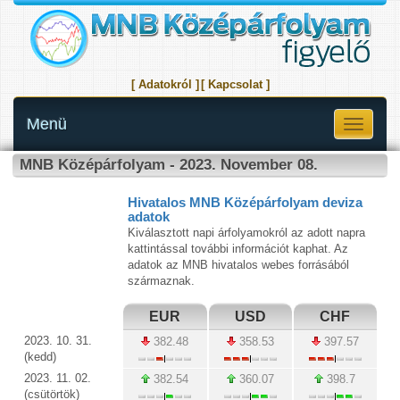
[ Adatokról ]
[ Kapcsolat ]
Menü
Toggle
navigati
MNB Középárfolyam - 2023. November 08.
Hivatalos MNB Középárfolyam deviza
adatok
Kiválasztott napi árfolyamokról az adott napra
kattintással további információt kaphat. Az
adatok az MNB hivatalos webes forrásából
származnak.
EUR
USD
CHF
2023. 10. 31.
382.48
358.53
397.57
(kedd)
2023. 11. 02.
382.54
360.07
398.7
(csütörtök)