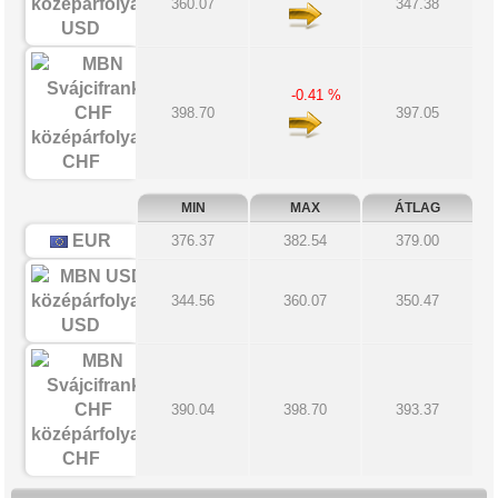
360.07
347.38
USD
-0.41 %
398.70
397.05
CHF
MIN
MAX
ÁTLAG
EUR
376.37
382.54
379.00
344.56
360.07
350.47
USD
390.04
398.70
393.37
CHF