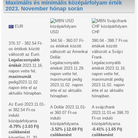
Maximális és minimális középárfolyam érték
2023. November hónap során
EUR
USD
CHF
344.56 - 360.07 Ft-
390.04 - 398.7 Ft-os
376.37 - 382.54 Ft-
os értékek között
értékek között
os értékek között
változott az Amerikai
változott a Svájci
változott az Euró.
Dollár.
Frank.
Legalacsonyabb
Legalacsonyabb
Legalacsonyabb
értékét
2023.11.16.
értékét 2023.11.29.
értékét 2023.11.16.
napon vette fel,
napon vette fel,
napon vette fel,
maximumát
maximumát pedig
maximumát pedig
pedig2023.11.02.
2023.11.02. napon
2023.11.02. napon
napon érte el az
érte el az aktuális
érte el az aktuális
aktuális hónapban.
hónapban.
hónapban.
Az Euró 2023.11.01-
A Dollár 2023.11.01-
A svájcifrank
ei 382.54 Ft-os
ei 360.07 Ft-os
2023.11.01-ei 398.70
induló
induló
Ft-os induló
középárfolyama
középárfolyama
középárfolyama
-0.79% (-3.03 Ft)
-3.52% (-12.69 Ft)
-0.41% (-1.65 Ft)
csökkenést
csökkenést
csökkenést
követően 11. 30.