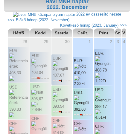
Havi MNB naptár
2022. December
2022 év összesítő nézete
<<< Előző hónap (2022. November)
Következő hónap (2023. January) >>>
Hétfő
Kedd
Szerda
Csüt.
Pént.
Sz.
V.
28
29
30
1
2
3
4
EUR:
EUR:
EUR:
EUR:
EUR:
408,78
408,04
408,30
410,00
407,67
USD:
USD:
USD:
USD:
USD:
393,67
393,54
388,17
390,83
392,68
CHF:
CHF:
CHF:
CHF:
CHF:
414,08