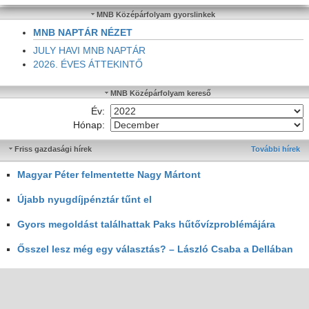
MNB Középárfolyam gyorslinkek
MNB NAPTÁR NÉZET
JULY HAVI MNB NAPTÁR
2026. ÉVES ÁTTEKINTŐ
MNB Középárfolyam kereső
Év:
Hónap:
Friss gazdasági hírek
További hírek
Magyar Péter felmentette Nagy Mártont
Újabb nyugdíjpénztár tűnt el
Gyors megoldást találhattak Paks hűtővízproblémájára
Ősszel lesz még egy választás? – László Csaba a Dellában