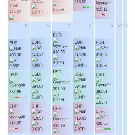
413,56
416,02
415,11
414,63
5
6
7
8
9
10
11
EUR:
EUR:
EUR:
EUR:
EUR:
410,55
414,34
414,49
414,94
409,36
USD:
USD:
USD:
USD:
USD:
394,84
394,94
391,90
393,01
387,65
CHF:
CHF:
CHF:
CHF:
CHF:
418,57
419,03
414,95
420,65
416,16