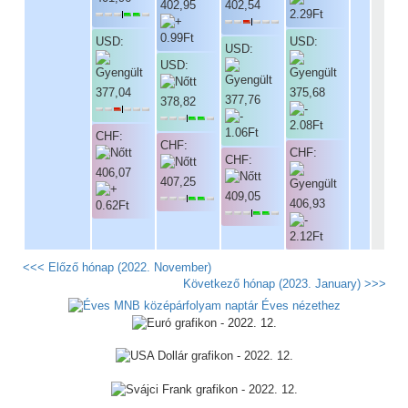
402,95
402,54
USD:
USD:
USD:
USD:
377,04
375,68
377,76
378,82
CHF:
CHF:
CHF:
CHF:
406,07
407,25
409,05
406,93
<<< Előző hónap (2022. November)
Következő hónap (2023. January) >>>
Éves nézethez