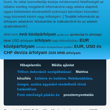
hozni. Az oldal üzemeltetője kizárja mindennemű felelősségét az
oldalon esetleg megjelenő információra vagy adatra alapított
egyes befektetési döntésekből származó bármilyen közvetlen
vagy közvetett kárért vagy költségért.
[ További információt az
árfolyam adatokról, felvásárlási ár kalkulációról és az adatok
újraközléséről ]
mnb középárfolyam
MNB hírek
gazdasági és pénzügyi
grafikonok
EUR
árfolyam
USD árfolyam
napi lebontásban
hírek
középárfolyam
EUR, USD és
interaktív középárfolyam grafikon
CHF deviza árfolyam
2026 MNB árfolyam
Hibajelentés
Média ajánlat
Trillion dekoráció szolgáltatásai:
Matrica
készítés
kültérre és beltérre. Reklámtáblára,
üvegre, autóra egyaránt rendelhető rövid
határidővel.
Fotó minőségű plakás és
poszternyomtatás