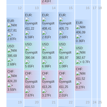
12
13
14
15
16
17
18
EUR:
EUR:
EUR:
EUR:
EUR:
411,22
408,41
405,73
417,81
406,09
USD:
USD:
USD:
USD:
USD:
395,69
390,04
383,05
381,97
382,67
CHF:
CHF:
CHF:
CHF:
CHF:
411,52
424,20
416,53
413,26
411,25
19
20
21
22
23
24
25