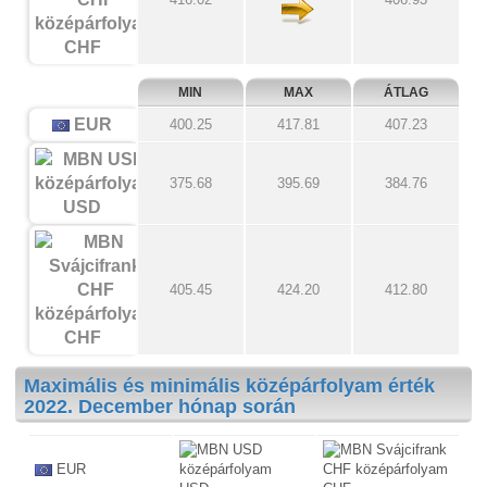
CHF
MIN
MAX
ÁTLAG
EUR
400.25
417.81
407.23
375.68
395.69
384.76
USD
405.45
424.20
412.80
CHF
Maximális és minimális középárfolyam érték
2022. December hónap során
EUR