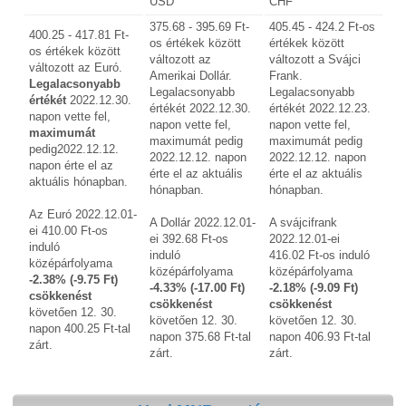
USD
CHF
375.68 - 395.69 Ft-
405.45 - 424.2 Ft-os
400.25 - 417.81 Ft-
os értékek között
értékek között
os értékek között
változott az
változott a Svájci
változott az Euró.
Amerikai Dollár.
Frank.
Legalacsonyabb
Legalacsonyabb
Legalacsonyabb
értékét
2022.12.30.
értékét 2022.12.30.
értékét 2022.12.23.
napon vette fel,
napon vette fel,
napon vette fel,
maximumát
maximumát pedig
maximumát pedig
pedig2022.12.12.
2022.12.12. napon
2022.12.12. napon
napon érte el az
érte el az aktuális
érte el az aktuális
aktuális hónapban.
hónapban.
hónapban.
Az Euró 2022.12.01-
A Dollár 2022.12.01-
A svájcifrank
ei 410.00 Ft-os
ei 392.68 Ft-os
2022.12.01-ei
induló
induló
416.02 Ft-os induló
középárfolyama
középárfolyama
középárfolyama
-2.38% (-9.75 Ft)
-4.33% (-17.00 Ft)
-2.18% (-9.09 Ft)
csökkenést
csökkenést
csökkenést
követően 12. 30.
követően 12. 30.
követően 12. 30.
napon 400.25 Ft-tal
napon 375.68 Ft-tal
napon 406.93 Ft-tal
zárt.
zárt.
zárt.