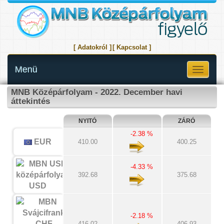
[ Adatokról ]
[ Kapcsolat ]
Menü
Toggle
navigati
MNB Középárfolyam - 2022. December havi
áttekintés
NYITÓ
ZÁRÓ
-2.38 %
EUR
410.00
400.25
-4.33 %
392.68
375.68
USD
-2.18 %
416.02
406.93