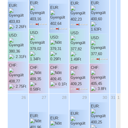
EUR:
EUR:
EUR:
EUR:
EUR:
403,16
400,60
402,23
403,83
402,64
USD:
USD:
USD:
USD:
USD:
379,02
379,31
377,82
380,36
377,60
CHF:
CHF:
CHF:
CHF:
CHF:
409,35
409,45
408,77
405,45
409,25
26
27
28
29
30
31
1
EUR:
EUR:
EUR:
EUR:
400,25
401,96