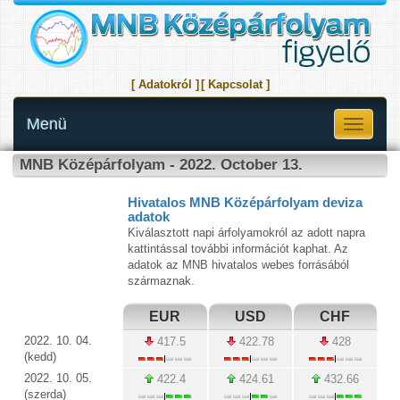
[ Adatokról ]
[ Kapcsolat ]
Menü
Toggle
navigati
MNB Középárfolyam - 2022. October 13.
Hivatalos MNB Középárfolyam deviza
adatok
Kiválasztott napi árfolyamokról az adott napra
kattintással további információt kaphat. Az
adatok az MNB hivatalos webes forrásából
származnak.
EUR
USD
CHF
2022. 10. 04.
417.5
422.78
428
(kedd)
2022. 10. 05.
422.4
424.61
432.66
(szerda)