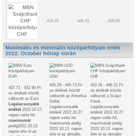
410.16
446.31
428.00
CHF
Maximális és minimális középárfolyam érték
2022. October hónap során
EUR
USD
CHF
405.28 - 445.73 Ft-
410.16 - 446.31 Ft-
407.71 - 432.94 Ft-
os értékek között
os értékek között
os értékek között
változott az Amerikai
változott a Svájci
változott az Euró.
Dollár.
Frank.
Legalacsonyabb
Legalacsonyabb
Legalacsonyabb
értékét
2022.10.27.
értékét 2022.10.27.
értékét 2022.10.27.
napon vette fel,
napon vette fel,
napon vette fel,
maximumát
maximumát pedig
maximumát pedig
pedig2022.10.13.
2022.10.13. napon
2022.10.13. napon
napon érte el az
érte el az aktuális
érte el az aktuális