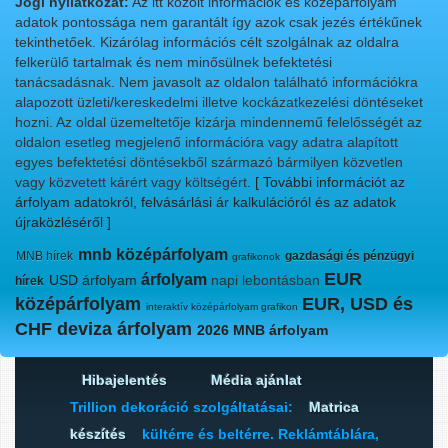
Jogi nyilatkozat:
Az itt közölt információk és középárfolyam
adatok pontossága nem garantált így azok csak jezés értékűnek
tekinthetőek. Kizárólag információs célt szolgálnak az oldalra
felkerülő tartalmak és nem minősülnek befektetési
tanácsadásnak. Nem javasolt az oldalon található információkra
alapozott üzleti/kereskedelmi illetve kockázatkezelési döntéseket
hozni. Az oldal üzemeltetője kizárja mindennemű felelősségét az
oldalon esetleg megjelenő információra vagy adatra alapított
egyes befektetési döntésekből származó bármilyen közvetlen
vagy közvetett kárért vagy költségért.
[ További információt az
árfolyam adatokról, felvásárlási ár kalkulációról és az adatok
újraközléséről ]
mnb középárfolyam
MNB hírek
gazdasági és pénzügyi
grafikonok
EUR
árfolyam
USD árfolyam
napi lebontásban
hírek
középárfolyam
EUR, USD és
interaktív középárfolyam grafikon
CHF deviza árfolyam
2026 MNB árfolyam
Hibajelentés
Média ajánlat
Trillion dekoráció szolgáltatásai:
Matrica
készítés
kültérre és beltérre. Reklámtáblára,