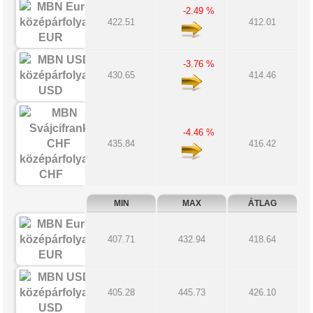
-2.49 %
422.51
412.01
EUR
-3.76 %
430.65
414.46
USD
-4.46 %
435.84
416.42
CHF
MIN
MAX
ÁTLAG
407.71
432.94
418.64
EUR
405.28
445.73
426.10
USD