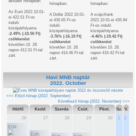
aktuális hónapban.
hónapban.
hónapban.
Az Euró 2022.10.01-
A Dollár 2022.10.01-
A svájcifrank
ei 422.51 Ft-os
ei 430.65 Ft-os
2022.10.01-ei 435.84
induló
induló
Ft-os induló
középárfolyama
középárfolyama
középárfolyama
-2.49% (-10.50 Ft)
-3.76% (-16.19 Ft)
-4.46% (-19.42 Ft)
csökkenést
csökkenést
csökkenést
követően 10. 28.
követően 10. 28.
követően 10. 28.
napon 412.01 Ft-tal
napon 414.46 Ft-tal
napon 416.42 Ft-tal
zárt.
zárt.
zárt.
Havi MNB naptár
2022. October
2022 év összesítő nézete
<<< Előző hónap (2022. September)
Következő hónap (2022. November) >>>
Hétfő
Kedd
Szerda
Csüt.
Pént.
Sz.
V.
26
27
28
29
30
1
2
EUR:
EUR: