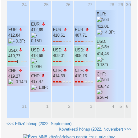
24
25
26
27
28
29
30
EUR:
EUR:
412,01
EUR:
412,69
EUR:
EUR:
412,84
410,61
407,71
USD:
USD:
USD:
USD:
USD:
414,46
418,68
409,01
405,28
419,77
CHF:
CHF:
CHF:
CHF:
CHF:
414,69
410,16
419,27
417,47
416,42
31
1
2
3
4
5
6
<<< Előző hónap (2022. September)
Következő hónap (2022. November) >>>
Éves nézethez