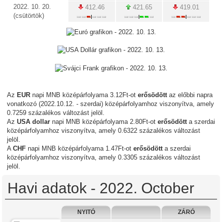
2022. 10. 20.
412.46
421.65
419.01
(csütörtök)
Az
EUR
napi MNB középárfolyama 3.12Ft-ot
erősödött
az előbbi napra
vonatkozó (2022.10.12. - szerdai) középárfolyamhoz viszonyítva, amely
0.7259 százalékos változást jelöl.
Az
USA dollar
napi MNB középárfolyama 2.80Ft-ot
erősödött
a szerdai
középárfolyamhoz viszonyítva, amely 0.6322 százalékos változást
jelöl.
A
CHF
napi MNB középárfolyama 1.47Ft-ot
erősödött
a szerdai
középárfolyamhoz viszonyítva, amely 0.3305 százalékos változást
jelöl.
Havi adatok - 2022. October
NYITÓ
ZÁRÓ