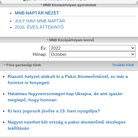
MNB Középárfolyam gyorslinkek
MNB NAPTÁR NÉZET
JULY HAVI MNB NAPTÁR
2026. ÉVES ÁTTEKINTŐ
MNB Középárfolyam kereső
Év:
Hónap:
Friss gazdasági hírek
További hírek
Riasztó helyzet alakult ki a Paksi Atomerőműnél, ez már a
forintot is fenyegeti
Hatalmas fegyvercsomagot kap Ukrajna, de ami igazán
meglepő, hogy honnan
Ki lesz jogosult jövőre a 13. havi nyugdíjra?
Nagyot nyerhet két ország a paksi atomerőmű részleges
leállításán