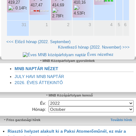
410,16
419,27
417,47
414,69
31
1
2
3
4
5
6
<<< Előző hónap (2022. September)
Következő hónap (2022. November) >>>
Éves nézethez
MNB Középárfolyam gyorslinkek
MNB NAPTÁR NÉZET
JULY HAVI MNB NAPTÁR
2026. ÉVES ÁTTEKINTŐ
MNB Középárfolyam kereső
Év:
Hónap:
Friss gazdasági hírek
További hírek
Riasztó helyzet alakult ki a Paksi Atomerőműnél, ez már a