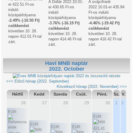
A Dollár 2022.10.01-
A svájcifrank
ei 422.51 Ft-os
ei 430.65 Ft-os
2022.10.01-ei 435.84
induló
induló
Ft-os induló
középárfolyama
középárfolyama
középárfolyama
-2.49% (-10.50 Ft)
-3.76% (-16.19 Ft)
-4.46% (-19.42 Ft)
csökkenést
csökkenést
csökkenést
követően 10. 28.
követően 10. 28.
követően 10. 28.
napon 412.01 Ft-tal
napon 414.46 Ft-tal
napon 416.42 Ft-tal
zárt.
zárt.
zárt.
Havi MNB naptár
2022. October
2022 év összesítő nézete
<<< Előző hónap (2022. September)
Következő hónap (2022. November) >>>
Hétfő
Kedd
Szerda
Csüt.
Pént.
Sz.
V.
26
27
28
29
30
1
2
EUR:
EUR:
EUR:
EUR:
EUR:
421,41