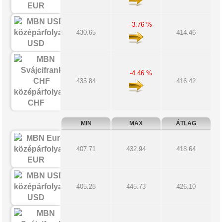
EUR
-3.76 %
430.65
414.46
USD
-4.46 %
435.84
416.42
CHF
MIN
MAX
ÁTLAG
407.71
432.94
418.64
EUR
405.28
445.73
426.10
USD