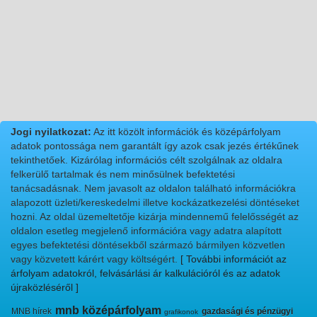
Jogi nyilatkozat:
Az itt közölt információk és középárfolyam
adatok pontossága nem garantált így azok csak jezés értékűnek
tekinthetőek. Kizárólag információs célt szolgálnak az oldalra
felkerülő tartalmak és nem minősülnek befektetési
tanácsadásnak. Nem javasolt az oldalon található információkra
alapozott üzleti/kereskedelmi illetve kockázatkezelési döntéseket
hozni. Az oldal üzemeltetője kizárja mindennemű felelősségét az
oldalon esetleg megjelenő információra vagy adatra alapított
egyes befektetési döntésekből származó bármilyen közvetlen
vagy közvetett kárért vagy költségért.
[ További információt az
árfolyam adatokról, felvásárlási ár kalkulációról és az adatok
újraközléséről ]
mnb középárfolyam
MNB hírek
gazdasági és pénzügyi
grafikonok