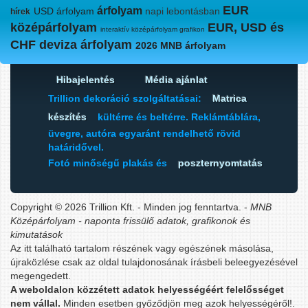
EUR
árfolyam
USD árfolyam
napi lebontásban
hírek
középárfolyam
EUR, USD és
interaktív középárfolyam grafikon
CHF deviza árfolyam
2026 MNB árfolyam
Hibajelentés
Média ajánlat
Trillion dekoráció szolgáltatásai:
Matrica
készítés
kültérre és beltérre. Reklámtáblára,
üvegre, autóra egyaránt rendelhető rövid
határidővel.
Fotó minőségű plakás és
poszternyomtatás
Copyright © 2026 Trillion Kft. - Minden jog fenntartva. -
MNB
Középárfolyam - naponta frissülő adatok, grafikonok és
kimutatások
Az itt található tartalom részének vagy egészének másolása,
újraközlése csak az oldal tulajdonosának írásbeli beleegyezésével
megengedett.
A weboldalon közzétett adatok helyességéért felelősséget
nem vállal.
Minden esetben győződjön meg azok helyességéről!.