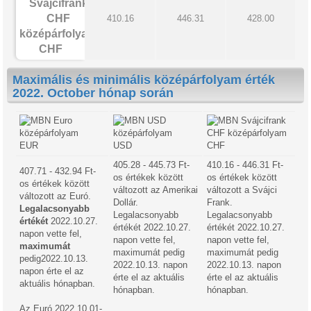
410.16
446.31
428.00
CHF
Maximális és minimális középárfolyam érték
2022. October hónap során
EUR
USD
CHF
405.28 - 445.73 Ft-
410.16 - 446.31 Ft-
407.71 - 432.94 Ft-
os értékek között
os értékek között
os értékek között
változott az Amerikai
változott a Svájci
változott az Euró.
Dollár.
Frank.
Legalacsonyabb
Legalacsonyabb
Legalacsonyabb
értékét
2022.10.27.
értékét 2022.10.27.
értékét 2022.10.27.
napon vette fel,
napon vette fel,
napon vette fel,
maximumát
maximumát pedig
maximumát pedig
pedig2022.10.13.
2022.10.13. napon
2022.10.13. napon
napon érte el az
érte el az aktuális
érte el az aktuális
aktuális hónapban.
hónapban.
hónapban.
Az Euró 2022.10.01-