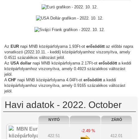
Az
EUR
napi MNB középárfolyama 1.93Ft-ot
erősödött
az előbbi napra
vonatkozó (2022.10.11. - keddi) középárfolyamhoz viszonyítva, amely
0.4511 százalékos változást jelöl.
Az
USA dollar
napi MNB középárfolyama 2.17Ft-ot
erősödött
a keddi
középárfolyamhoz viszonyítva, amely 0.4923 százalékos változást
jelöl.
A
CHF
napi MNB középárfolyama 4.04Ft-ot
erősödött
a keddi
középárfolyamhoz viszonyítva, amely 0.9165 százalékos változást
jelöl.
Havi adatok - 2022. October
NYITÓ
ZÁRÓ
-2.49 %
422.51
412.01