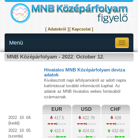
[ Adatokról ]
[ Kapcsolat ]
Menü
Toggle
navigati
MNB Középárfolyam - 2022. October 12.
Hivatalos MNB Középárfolyam deviza
adatok
Kiválasztott napi árfolyamokról az adott napra
kattintással további információt kaphat. Az
adatok az MNB hivatalos webes forrásából
származnak.
EUR
USD
CHF
2022. 10. 04.
417.5
422.78
428
(kedd)
2022. 10. 05.
422.4
424.61
432.66
(szerda)