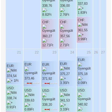
337,83
338,76
336,00
CHF:
CHF:
CHF:
361,55
360,27
357,56
21
22
23
24
25
26
27
EUR:
EUR:
EUR:
EUR:
EUR:
375,27
375,18
374,54
373,46
371,92
USD:
USD:
USD:
USD:
USD:
338,74
339,63
341,53
340,92
338,20