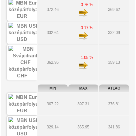
-0.76 %
372.46
369.62
EUR
-0.17 %
332.64
332.09
USD
-1.05 %
362.95
359.13
CHF
MIN
MAX
ÁTLAG
367.22
397.31
376.81
EUR
329.14
365.95
341.86
USD