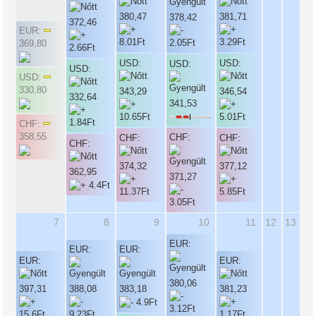
380,47
381,71
378,42
372,46
EUR:
369,80
USD:
USD:
USD:
USD:
USD:
330,80
343,29
346,54
332,64
341,53
CHF:
358,55
CHF:
CHF:
CHF:
CHF:
374,32
377,12
362,95
371,27
7
8
9
10
11
12
13
EUR:
EUR:
EUR:
EUR:
EUR:
380,06
397,31
388,08
383,18
381,23