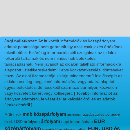
Jogi nyilatkozat:
Az itt közölt információk és középárfolyam
adatok pontossága nem garantált így azok csak jezés értékűnek
tekinthetőek. Kizárólag információs célt szolgálnak az oldalra
felkerülő tartalmak és nem minősülnek befektetési
tanácsadásnak. Nem javasolt az oldalon található információkra
alapozott üzleti/kereskedelmi illetve kockázatkezelési döntéseket
hozni. Az oldal üzemeltetője kizárja mindennemű felelősségét az
oldalon esetleg megjelenő információra vagy adatra alapított
egyes befektetési döntésekből származó bármilyen közvetlen
vagy közvetett kárért vagy költségért.
[ További információt az
árfolyam adatokról, felvásárlási ár kalkulációról és az adatok
újraközléséről ]
mnb középárfolyam
MNB hírek
gazdasági és pénzügyi
grafikonok
EUR
árfolyam
USD árfolyam
napi lebontásban
hírek
középárfolyam
EUR, USD és
interaktív középárfolyam grafikon