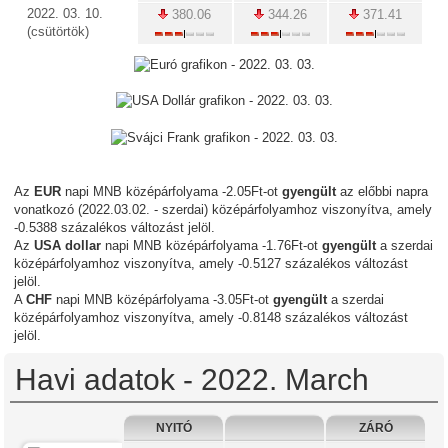
2022. 03. 10.
380.06
344.26
371.41
(csütörtök)
Az
EUR
napi MNB középárfolyama -2.05Ft-ot
gyengült
az előbbi napra
vonatkozó (2022.03.02. - szerdai) középárfolyamhoz viszonyítva, amely
-0.5388 százalékos változást jelöl.
Az
USA dollar
napi MNB középárfolyama -1.76Ft-ot
gyengült
a szerdai
középárfolyamhoz viszonyítva, amely -0.5127 százalékos változást
jelöl.
A
CHF
napi MNB középárfolyama -3.05Ft-ot
gyengült
a szerdai
középárfolyamhoz viszonyítva, amely -0.8148 százalékos változást
jelöl.
Havi adatok - 2022. March
NYITÓ
ZÁRÓ