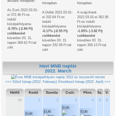
aktuális hónapban.
hónapban.
hónapban.
Az Euró 2022.03.01-
A Dollár 2022.03.01-
A svájcifrank
ei 372.46 Ft-os
ei 332.64 Ft-os
2022.03.01-ei 362.95
induló
induló
Ft-os induló
középárfolyama
középárfolyama
középárfolyama
-0.76% (-2.84 Ft)
-0.17% (-0.55 Ft)
-1.05% (-3.82 Ft)
csökkenést
csökkenést
csökkenést
követően 03. 31.
követően 03. 31.
követően 03. 31.
napon 369.62 Ft-tal
napon 332.09 Ft-tal
napon 359.13 Ft-tal
zárt.
zárt.
zárt.
Havi MNB naptár
2022. March
2022 év összesítő nézete
<<< Előző hónap (2022. February)
Következő hónap (2022. April) >>>
Hétfő
Kedd
Szerda
Csüt.
Pént.
Sz.
V.
28
1
2
3
4
5
6
EUR:
EUR:
EUR:
EUR: