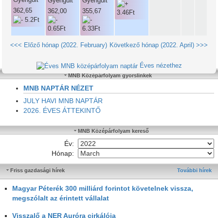
362,65
362,00
355,67
<<< Előző hónap (2022. February)
Következő hónap (2022. April) >>>
Éves nézethez
MNB Középárfolyam gyorslinkek
MNB NAPTÁR NÉZET
JULY HAVI MNB NAPTÁR
2026. ÉVES ÁTTEKINTŐ
MNB Középárfolyam kereső
Év:
Hónap:
Friss gazdasági hírek
További hírek
Magyar Péterék 300 milliárd forintot követelnek vissza,
megszólalt az érintett vállalat
Visszalő a NER Auróra cirkálója