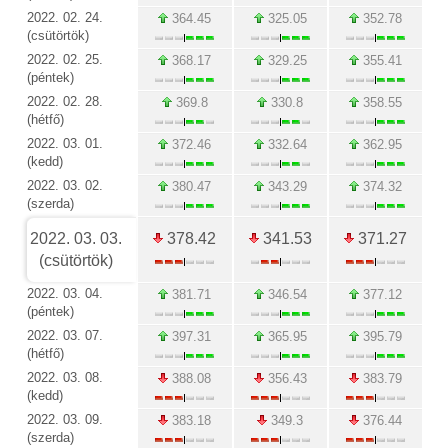
2022. 02. 24.
364.45
325.05
352.78
(csütörtök)
2022. 02. 25.
368.17
329.25
355.41
(péntek)
2022. 02. 28.
369.8
330.8
358.55
(hétfő)
2022. 03. 01.
372.46
332.64
362.95
(kedd)
2022. 03. 02.
380.47
343.29
374.32
(szerda)
2022. 03. 03.
378.42
341.53
371.27
(csütörtök)
2022. 03. 04.
381.71
346.54
377.12
(péntek)
2022. 03. 07.
397.31
365.95
395.79
(hétfő)
2022. 03. 08.
388.08
356.43
383.79
(kedd)
2022. 03. 09.
383.18
349.3
376.44
(szerda)