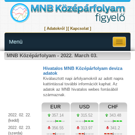
[ Adatokról ]
[ Kapcsolat ]
Menü
Toggle
navigati
MNB Középárfolyam - 2022. March 03.
Hivatalos MNB Középárfolyam deviza
adatok
Kiválasztott napi árfolyamokról az adott napra
kattintással további információt kaphat. Az
adatok az MNB hivatalos webes forrásából
származnak.
EUR
USD
CHF
2022. 02. 22.
357.14
315.52
343.48
(kedd)
2022. 02. 23.
356.55
313.97
341.2
(szerda)