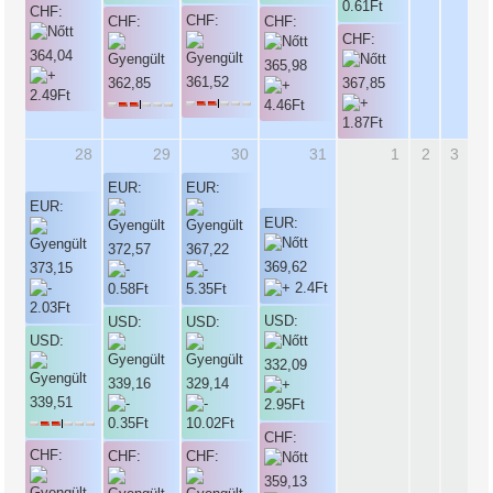
CHF:
CHF:
CHF:
CHF:
CHF:
364,04
365,98
361,52
362,85
367,85
28
29
30
31
1
2
3
EUR:
EUR:
EUR:
EUR:
372,57
367,22
369,62
373,15
USD:
USD:
USD:
USD:
332,09
339,16
329,14
339,51
CHF:
CHF:
CHF:
CHF:
359,13