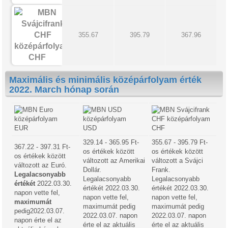
355.67
395.79
367.96
CHF
Maximális és minimális középárfolyam érték
2022. March hónap során
EUR
USD
CHF
329.14 - 365.95 Ft-
355.67 - 395.79 Ft-
367.22 - 397.31 Ft-
os értékek között
os értékek között
os értékek között
változott az Amerikai
változott a Svájci
változott az Euró.
Dollár.
Frank.
Legalacsonyabb
Legalacsonyabb
Legalacsonyabb
értékét
2022.03.30.
értékét 2022.03.30.
értékét 2022.03.30.
napon vette fel,
napon vette fel,
napon vette fel,
maximumát
maximumát pedig
maximumát pedig
pedig2022.03.07.
2022.03.07. napon
2022.03.07. napon
napon érte el az
érte el az aktuális
érte el az aktuális