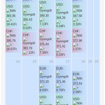
USD:
USD:
USD:
USD:
USD:
349,30
365,95
347,58
344,26
356,43
CHF:
CHF:
CHF:
CHF:
CHF:
395,79
372,98
376,44
371,41
383,79
14
15
16
17
18
19
20
EUR:
EUR:
EUR:
372,20
371,45
373,54
USD:
USD:
USD: