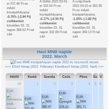
A Dollár 2022.03.01-
A svájcifrank
ei 372.46 Ft-os
ei 332.64 Ft-os
2022.03.01-ei 362.95
induló
induló
Ft-os induló
középárfolyama
középárfolyama
középárfolyama
-0.76% (-2.84 Ft)
-0.17% (-0.55 Ft)
-1.05% (-3.82 Ft)
csökkenést
csökkenést
csökkenést
követően 03. 31.
követően 03. 31.
követően 03. 31.
napon 369.62 Ft-tal
napon 332.09 Ft-tal
napon 359.13 Ft-tal
zárt.
zárt.
zárt.
Havi MNB naptár
2022. March
2022 év összesítő nézete
<<< Előző hónap (2022. February)
Következő hónap (2022. April) >>>
Hétfő
Kedd
Szerda
Csüt.
Pént.
Sz.
V.
28
1
2
3
4
5
6
EUR:
EUR:
EUR:
EUR:
EUR:
380,47
381,71
378,42
372,46