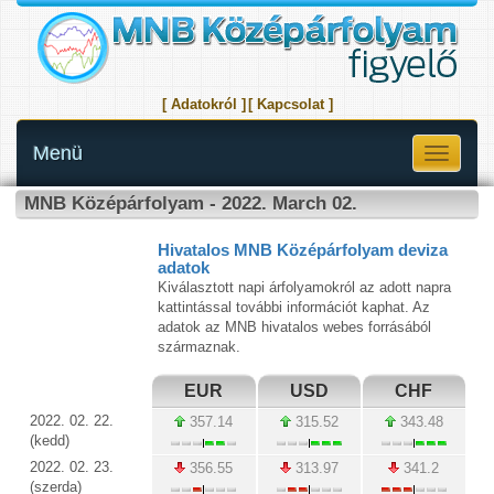
[ Adatokról ]
[ Kapcsolat ]
Menü
Toggle
navigati
MNB Középárfolyam - 2022. March 02.
Hivatalos MNB Középárfolyam deviza
adatok
Kiválasztott napi árfolyamokról az adott napra
kattintással további információt kaphat. Az
adatok az MNB hivatalos webes forrásából
származnak.
EUR
USD
CHF
2022. 02. 22.
357.14
315.52
343.48
(kedd)
2022. 02. 23.
356.55
313.97
341.2
(szerda)