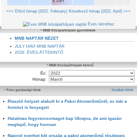
<<< Előző hónap (2022. February)
Következő hónap (2022. April) >>>
Éves nézethez
MNB Középárfolyam gyorslinkek
MNB NAPTÁR NÉZET
JULY HAVI MNB NAPTÁR
2026. ÉVES ÁTTEKINTŐ
MNB Középárfolyam kereső
Év:
Hónap:
Friss gazdasági hírek
További hírek
Riasztó helyzet alakult ki a Paksi Atomerőműnél, ez már a
forintot is fenyegeti
Hatalmas fegyvercsomagot kap Ukrajna, de ami igazán
meglepő, hogy honnan
Nagyot nyerhet két ország a paksi atomerőmű részleges