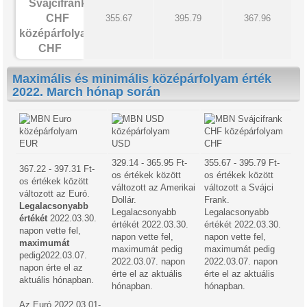
355.67
395.79
367.96
CHF
Maximális és minimális középárfolyam érték
2022. March hónap során
EUR
USD
CHF
329.14 - 365.95 Ft-
355.67 - 395.79 Ft-
367.22 - 397.31 Ft-
os értékek között
os értékek között
os értékek között
változott az Amerikai
változott a Svájci
változott az Euró.
Dollár.
Frank.
Legalacsonyabb
Legalacsonyabb
Legalacsonyabb
értékét
2022.03.30.
értékét 2022.03.30.
értékét 2022.03.30.
napon vette fel,
napon vette fel,
napon vette fel,
maximumát
maximumát pedig
maximumát pedig
pedig2022.03.07.
2022.03.07. napon
2022.03.07. napon
napon érte el az
érte el az aktuális
érte el az aktuális
aktuális hónapban.
hónapban.
hónapban.
Az Euró 2022.03.01-