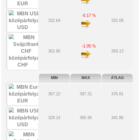
EUR
-0.17 %
332.64
332.09
USD
-1.05 %
362.95
359.13
CHF
MIN
MAX
ÁTLAG
367.22
397.31
376.81
EUR
329.14
365.95
341.86
USD