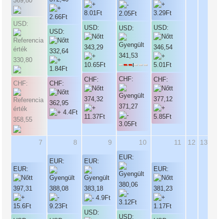
369,80
USD:
USD:
USD:
USD:
USD:
343,29
346,54
332,64
341,53
330,80
CHF:
CHF:
CHF:
CHF:
CHF:
374,32
377,12
362,95
371,27
358,55
7
8
9
10
11
12
13
EUR:
EUR:
EUR:
EUR:
EUR:
380,06
397,31
388,08
383,18
381,23
USD:
USD: