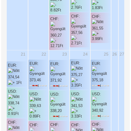
CHF:
CHF:
CHF:
361,55
357,56
360,27
21
22
23
24
25
26
27
EUR:
EUR:
EUR:
EUR:
EUR:
375,27
374,54
373,46
375,18
371,92
USD:
USD:
USD:
USD:
USD:
338,74
339,63
341,53
340,92
338,20
CHF:
CHF:
CHF:
CHF:
CHF: