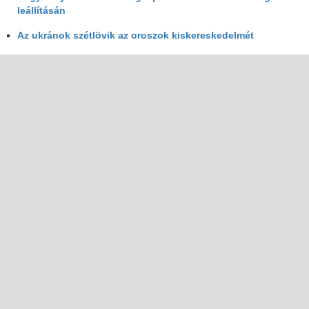
leállításán
Az ukránok szétlövik az oroszok kiskereskedelmét