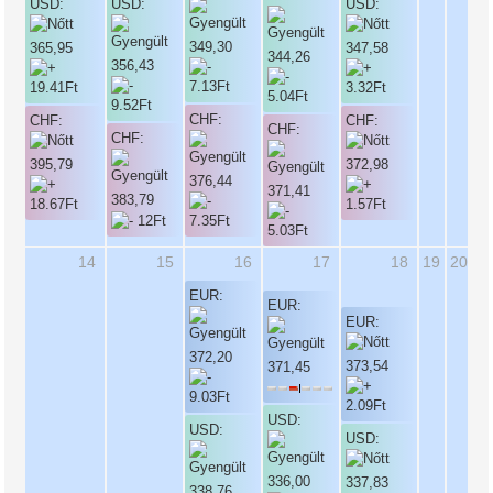
USD:
USD:
USD:
349,30
365,95
347,58
344,26
356,43
CHF:
CHF:
CHF:
CHF:
CHF:
395,79
372,98
376,44
371,41
383,79
14
15
16
17
18
19
20
EUR:
EUR:
EUR:
372,20
373,54
371,45
USD:
USD:
USD:
336,00
337,83
338,76