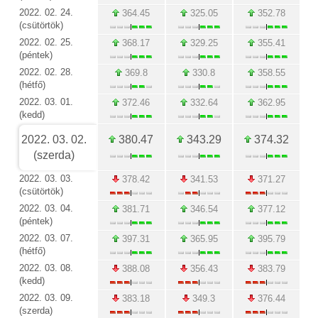
2022. 02. 24.
364.45
325.05
352.78
(csütörtök)
2022. 02. 25.
368.17
329.25
355.41
(péntek)
2022. 02. 28.
369.8
330.8
358.55
(hétfő)
2022. 03. 01.
372.46
332.64
362.95
(kedd)
2022. 03. 02.
380.47
343.29
374.32
(szerda)
2022. 03. 03.
378.42
341.53
371.27
(csütörtök)
2022. 03. 04.
381.71
346.54
377.12
(péntek)
2022. 03. 07.
397.31
365.95
395.79
(hétfő)
2022. 03. 08.
388.08
356.43
383.79
(kedd)
2022. 03. 09.
383.18
349.3
376.44
(szerda)