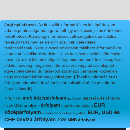
Jogi nyilatkozat:
Az itt közölt információk és középárfolyam
adatok pontossága nem garantált így azok csak jezés értékűnek
tekinthetőek. Kizárólag információs célt szolgálnak az oldalra
felkerülő tartalmak és nem minősülnek befektetési
tanácsadásnak. Nem javasolt az oldalon található információkra
alapozott üzleti/kereskedelmi illetve kockázatkezelési döntéseket
hozni. Az oldal üzemeltetője kizárja mindennemű felelősségét az
oldalon esetleg megjelenő információra vagy adatra alapított
egyes befektetési döntésekből származó bármilyen közvetlen
vagy közvetett kárért vagy költségért.
[ További információt az
árfolyam adatokról, felvásárlási ár kalkulációról és az adatok
újraközléséről ]
mnb középárfolyam
MNB hírek
gazdasági és pénzügyi
grafikonok
EUR
árfolyam
USD árfolyam
napi lebontásban
hírek
középárfolyam
EUR, USD és
interaktív középárfolyam grafikon
CHF deviza árfolyam
2026 MNB árfolyam