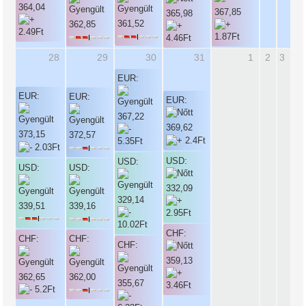
364,04
367,85
365,98
361,52
362,85
28
29
30
31
1
2
3
EUR:
EUR:
EUR:
EUR:
367,22
369,62
373,15
372,57
USD:
USD:
USD:
USD:
332,09
329,14
339,51
339,16
CHF:
CHF:
CHF:
CHF:
359,13
362,65
362,00
355,67