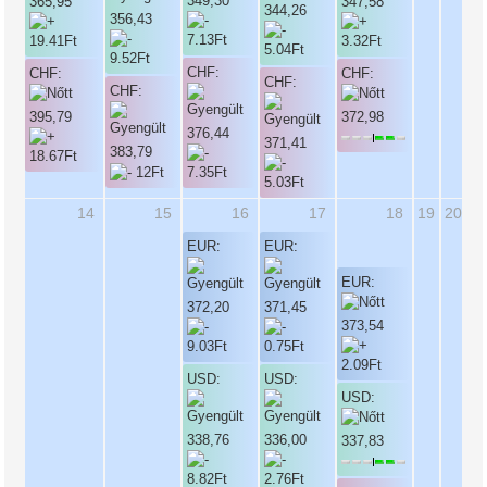
349,30
365,95
347,58
344,26
356,43
CHF:
CHF:
CHF:
CHF:
CHF:
395,79
372,98
376,44
371,41
383,79
14
15
16
17
18
19
20
EUR:
EUR:
EUR:
372,20
371,45
373,54
USD:
USD:
USD:
338,76
336,00
337,83