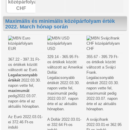
CHF
Maximális és minimális középárfolyam érték
2022. March hónap során
EUR
USD
CHF
329.14 - 365.95 Ft-
355.67 - 395.79 Ft-
367.22 - 397.31 Ft-
os értékek között
os értékek között
os értékek között
változott az Amerikai
változott a Svájci
változott az Euró.
Dollár.
Frank.
Legalacsonyabb
Legalacsonyabb
Legalacsonyabb
értékét
2022.03.30.
értékét 2022.03.30.
értékét 2022.03.30.
napon vette fel,
napon vette fel,
napon vette fel,
maximumát
maximumát pedig
maximumát pedig
pedig2022.03.07.
2022.03.07. napon
2022.03.07. napon
napon érte el az
érte el az aktuális
érte el az aktuális
aktuális hónapban.
hónapban.
hónapban.
Az Euró 2022.03.01-
A Dollár 2022.03.01-
A svájcifrank
ei 372.46 Ft-os
ei 332.64 Ft-os
2022.03.01-ei 362.95
induló
induló
Ft-os induló