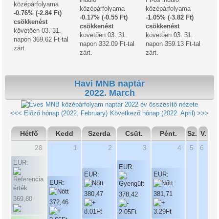
középárfolyama
középárfolyama
középárfolyama
-0.76% (-2.84 Ft)
-0.17% (-0.55 Ft)
-1.05% (-3.82 Ft)
csökkenést
csökkenést
csökkenést
követően 03. 31.
követően 03. 31.
követően 03. 31.
napon 369.62 Ft-tal
napon 332.09 Ft-tal
napon 359.13 Ft-tal
zárt.
zárt.
zárt.
Havi MNB naptár
2022. March
2022 év összesítő nézete
<<< Előző hónap (2022. February)
Következő hónap (2022. April) >>>
Hétfő
Kedd
Szerda
Csüt.
Pént.
Sz.
V.
28
1
2
3
4
5
6
EUR:
EUR:
EUR:
EUR:
EUR:
380,47
381,71
378,42
369,80
372,46