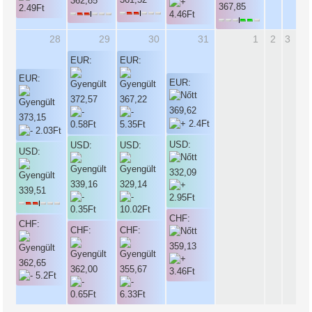
362,85
367,85
28
29
30
31
1
2
3
EUR:
EUR:
EUR:
EUR:
372,57
367,22
369,62
373,15
USD:
USD:
USD:
USD:
332,09
339,16
329,14
339,51
CHF:
CHF:
CHF:
CHF:
359,13
362,65
362,00
355,67