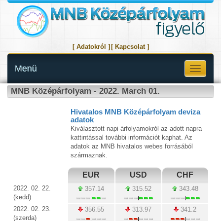
[ Adatokról ]
[ Kapcsolat ]
Menü
Toggle
navigati
MNB Középárfolyam - 2022. March 01.
Hivatalos MNB Középárfolyam deviza
adatok
Kiválasztott napi árfolyamokról az adott napra
kattintással további információt kaphat. Az
adatok az MNB hivatalos webes forrásából
származnak.
EUR
USD
CHF
2022. 02. 22.
357.14
315.52
343.48
(kedd)
2022. 02. 23.
356.55
313.97
341.2
(szerda)