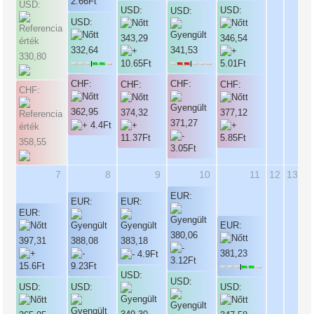
USD:
USD:
USD:
USD:
USD:
343,29
346,54
332,64
341,53
330,80
CHF:
CHF:
CHF:
CHF:
CHF:
362,95
374,32
377,12
371,27
358,55
7
8
9
10
11
12
13
EUR:
EUR:
EUR:
EUR:
EUR:
380,06
397,31
388,08
383,18
381,23
USD:
USD:
USD:
USD:
USD: