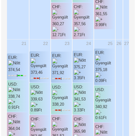
CHF:
CHF:
CHF:
361,55
360,27
357,56
21
22
23
24
25
26
27
EUR:
EUR:
EUR:
EUR:
EUR:
375,27
374,54
375,18
373,46
371,92
USD:
USD:
USD:
USD:
USD:
338,74
339,63
341,53
338,20
340,92
CHF:
CHF:
CHF:
CHF:
CHF:
364,04
365,98
361,52