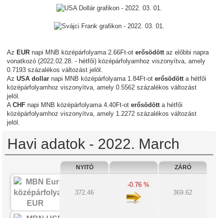
Az
EUR
napi MNB középárfolyama 2.66Ft-ot
erősödött
az előbbi napra
vonatkozó (2022.02.28. - hétfői) középárfolyamhoz viszonyítva, amely
0.7193 százalékos változást jelöl.
Az
USA dollar
napi MNB középárfolyama 1.84Ft-ot
erősödött
a hétfői
középárfolyamhoz viszonyítva, amely 0.5562 százalékos változást
jelöl.
A
CHF
napi MNB középárfolyama 4.40Ft-ot
erősödött
a hétfői
középárfolyamhoz viszonyítva, amely 1.2272 százalékos változást
jelöl.
Havi adatok - 2022. March
NYITÓ
ZÁRÓ
-0.76 %
372.46
369.62
EUR