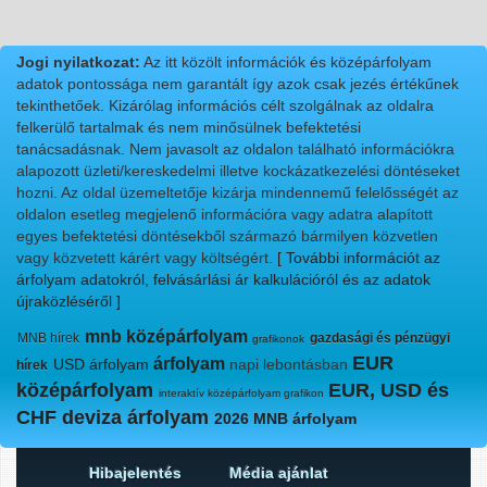
Jogi nyilatkozat:
Az itt közölt információk és középárfolyam
adatok pontossága nem garantált így azok csak jezés értékűnek
tekinthetőek. Kizárólag információs célt szolgálnak az oldalra
felkerülő tartalmak és nem minősülnek befektetési
tanácsadásnak. Nem javasolt az oldalon található információkra
alapozott üzleti/kereskedelmi illetve kockázatkezelési döntéseket
hozni. Az oldal üzemeltetője kizárja mindennemű felelősségét az
oldalon esetleg megjelenő információra vagy adatra alapított
egyes befektetési döntésekből származó bármilyen közvetlen
vagy közvetett kárért vagy költségért.
[ További információt az
árfolyam adatokról, felvásárlási ár kalkulációról és az adatok
újraközléséről ]
mnb középárfolyam
MNB hírek
gazdasági és pénzügyi
grafikonok
EUR
árfolyam
USD árfolyam
napi lebontásban
hírek
középárfolyam
EUR, USD és
interaktív középárfolyam grafikon
CHF deviza árfolyam
2026 MNB árfolyam
Hibajelentés
Média ajánlat