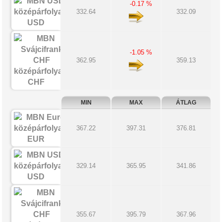
-0.17 %
332.64
332.09
USD
-1.05 %
362.95
359.13
CHF
MIN
MAX
ÁTLAG
367.22
397.31
376.81
EUR
329.14
365.95
341.86
USD
355.67
395.79
367.96