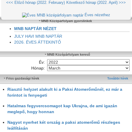
<<< Előző hónap (2022. February)
Következő hónap (2022. April) >>>
Éves nézethez
MNB Középárfolyam gyorslinkek
MNB NAPTÁR NÉZET
JULY HAVI MNB NAPTÁR
2026. ÉVES ÁTTEKINTŐ
MNB Középárfolyam kereső
Év:
Hónap:
Friss gazdasági hírek
További hírek
Riasztó helyzet alakult ki a Paksi Atomerőműnél, ez már a
forintot is fenyegeti
Hatalmas fegyvercsomagot kap Ukrajna, de ami igazán
meglepő, hogy honnan
Nagyot nyerhet két ország a paksi atomerőmű részleges
leállításán