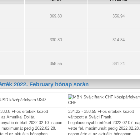
369.80
356.94
330.80
314.84
358.55
341.24
érték 2022. February hónap során
USD
CHF
 330.8 Ft-os értékek között
334.22 - 358.55 Ft-os értékek között
t az Amerikai Dollár.
változott a Svájci Frank.
sonyabb értékét 2022.02.10. napon
Legalacsonyabb értékét 2022.02.07. n
l, maximumát pedig 2022.02.28.
vette fel, maximumát pedig 2022.02.28
te el az aktuális hónapban.
napon érte el az aktuális hónapban.