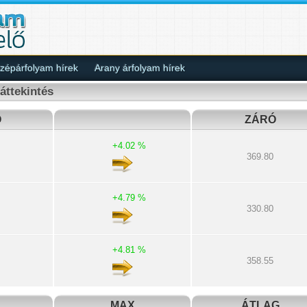
épárfolyam hírek
Arany árfolyam hírek
áttekintés
Ó
ZÁRÓ
+4.02 %
369.80
+4.79 %
330.80
+4.81 %
358.55
MAX
ÁTLAG