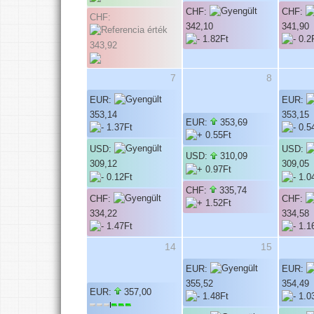
CHF:
CHF:
CHF:
342,10
341,90
343,92
7
8
EUR:
EUR:
353,14
353,15
EUR:
353,69
USD:
USD:
USD:
310,09
309,12
309,05
CHF:
335,74
CHF:
CHF:
334,22
334,58
14
15
EUR:
EUR:
355,52
354,49
EUR:
357,00