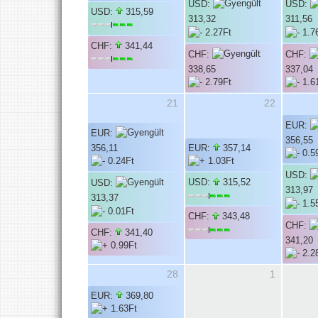
USD:
USD:
USD:
315,59
313,32
311,56
CHF:
341,44
CHF:
CHF:
338,65
337,04
21
22
EUR:
EUR:
356,55
356,11
EUR:
357,14
USD:
USD:
315,52
USD:
313,97
313,37
CHF:
343,48
CHF:
CHF:
341,40
341,20
28
1
EUR:
369,80