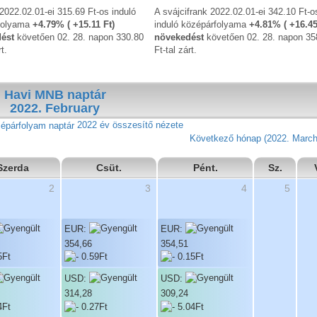
 2022.02.01-ei 315.69 Ft-os induló
A svájcifrank 2022.02.01-ei 342.10 Ft-o
folyama
+4.79% ( +15.11 Ft)
induló középárfolyama
+4.81% ( +16.45
ést
követően 02. 28. napon 330.80
növekedést
követően 02. 28. napon 35
rt.
Ft-tal zárt.
Havi MNB naptár
2022. February
2022 év összesítő nézete
Következő hónap (2022. Marc
Szerda
Csüt.
Pént.
Sz.
2
3
4
5
EUR:
EUR:
354,66
354,51
USD:
USD:
314,28
309,24