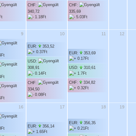
CHF:
CHF:
340,72
335,69
9
10
11
12
EUR:
353,52
EUR:
353,69
USD:
308,91
USD:
310,61
CHF:
334,82
CHF:
334,50
16
17
18
19
EUR:
356,35
EUR:
356,14