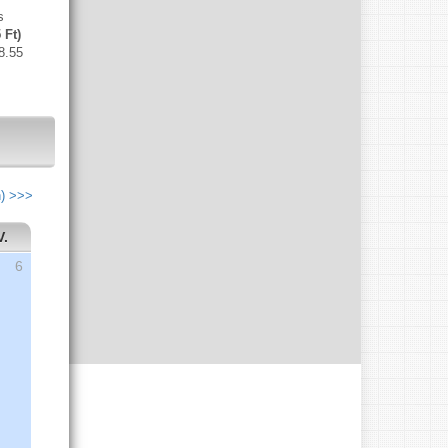
s
 Ft)
8.55
h) >>>
V.
6