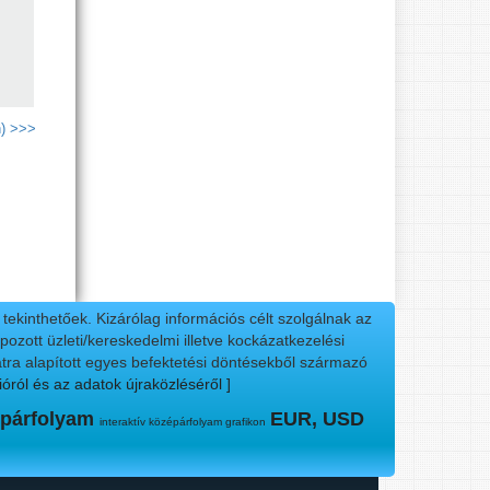
h) >>>
ekinthetőek. Kizárólag információs célt szolgálnak az
ozott üzleti/kereskedelmi illetve kockázatkezelési
tra alapított egyes befektetési döntésekből származó
ióról és az adatok újraközléséről ]
párfolyam
EUR, USD
interaktív középárfolyam grafikon