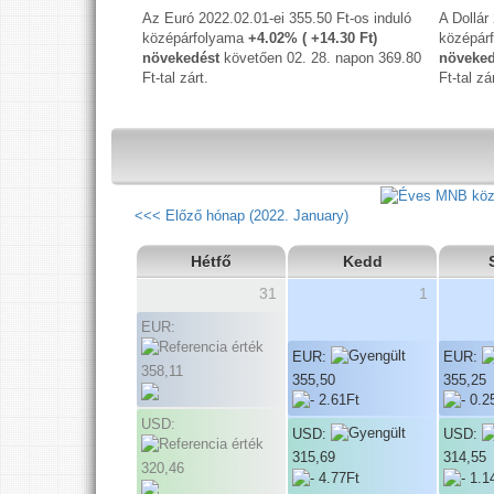
Az Euró 2022.02.01-ei 355.50 Ft-os induló
A Dollár
középárfolyama
+4.02% ( +14.30 Ft)
középár
növekedést
követően 02. 28. napon 369.80
növeked
Ft-tal zárt.
Ft-tal zá
<<< Előző hónap (2022. January)
Hétfő
Kedd
31
1
EUR:
EUR:
EUR:
358,11
355,50
355,25
USD:
USD:
USD:
315,69
314,55
320,46