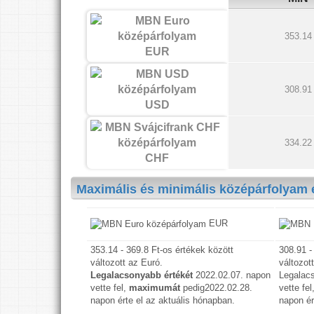
353.14
EUR
308.91
USD
334.22
CHF
Maximális és minimális középárfolyam 
EUR
353.14 - 369.8 Ft-os értékek között
308.91 -
változott az Euró.
változot
Legalacsonyabb értékét
2022.02.07. napon
Legalac
vette fel,
maximumát
pedig2022.02.28.
vette fe
napon érte el az aktuális hónapban.
napon ér