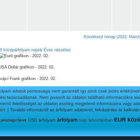
Következő hónap (2022. Marc
Éves nézethez
folyam adatok pontossága nem garantált így azok csak jezés értékűnek t
ési tanácsadásnak. Nem javasolt az oldalon található információkra alap
nnemű felelősségét az oldalon esetleg megjelenő információra vagy ada
ért.
[ További információt az árfolyam adatokról, felvásárlási ár kalkulác
EUR közé
árfolyam
USD árfolyam
napi lebontásban
 pénzügyi hírek