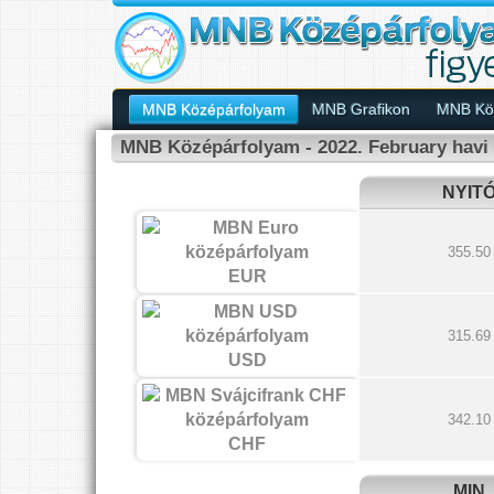
MNB Középárfolyam
MNB Grafikon
MNB Köz
MNB Középárfolyam - 2022. February havi 
NYIT
355.50
EUR
315.69
USD
342.10
CHF
MIN