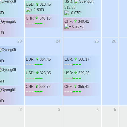
USD:
USD:
313,45
313,38
CHF:
340,15
CHF:
340,41
23
24
25
26
EUR:
364,45
EUR:
368,17
USD:
325,05
USD:
329,25
CHF:
352,78
CHF:
355,41
2
3
4
5