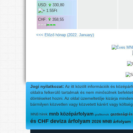
USD:
330,80
CHF:
358,55
<<< Előző hónap (2022. January)
Jogi nyilatkozat:
Az itt közölt információk és középár
oldalra felkerülő tartalmak és nem minősülnek befektet
döntéseket hozni. Az oldal üzemeltetője kizárja minde
bármilyen közvetlen vagy közvetett kárért vagy költség
mnb középárfolyam
MNB hírek
gazdasági és
grafikonok
és CHF deviza árfolyam
2026 MNB árfolyam