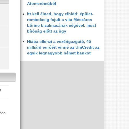
Atomerőműből
Itt kell élned, hogy elhidd: épület-
rombolásig fajult a vita Mészáros
Lőrinc bizalmasának cégével, most
bíróság előtt az ügy
Hiába ellenzi a vezérigazgató, 45
milliárd euróért vinné az UniCredit az
egyik legnagyobb német bankot
apon
.