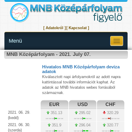
[ Adatokról ]
[ Kapcsolat ]
Menü
Toggle
navigati
MNB Középárfolyam - 2021. July 07.
Hivatalos MNB Középárfolyam deviza
adatok
Kiválasztott napi árfolyamokról az adott napra
kattintással további információt kaphat. Az
adatok az MNB hivatalos webes forrásából
származnak.
EUR
USD
CHF
2021. 06. 29.
351.13
295.02
320.29
(kedd)
2021. 06. 30.
351.9
296.04
320.77
(szerda)