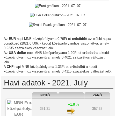
Az
EUR
napi MNB középárfolyama 0.79Ft-ot
erősödött
az előbbi napra
vonatkozó (2021.07.06. - keddi) középárfolyamhoz viszonyítva, amely
0.2235 százalékos változást jelöl.
Az
USA dollar
napi MNB középárfolyama 1.20Ft-ot
erősödött
a keddi
középárfolyamhoz viszonyítva, amely 0.4021 százalékos változást
jelöl.
A
CHF
napi MNB középárfolyama 1.33Ft-ot
erősödött
a keddi
középárfolyamhoz viszonyítva, amely 0.4115 százalékos változást jelöl.
Havi adatok - 2021. July
NYITÓ
ZÁRÓ
+1.8 %
351.31
357.62
EUR