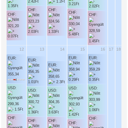
CHF:
CHF:
CHF:
CHF:
CHF:
323,23
324,56
330,04
321,20
328,59
12
13
14
15
16
17
18
EUR:
EUR:
EUR:
EUR:
EUR:
358,94
359,29
356,35
355,34
358,65
USD:
USD:
USD:
USD:
USD:
303,99
304,35
300,72
299,36
302,93
CHF:
CHF:
CHF:
CHF:
CHF: