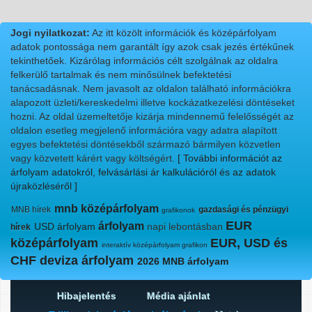
Jogi nyilatkozat:
Az itt közölt információk és középárfolyam
adatok pontossága nem garantált így azok csak jezés értékűnek
tekinthetőek. Kizárólag információs célt szolgálnak az oldalra
felkerülő tartalmak és nem minősülnek befektetési
tanácsadásnak. Nem javasolt az oldalon található információkra
alapozott üzleti/kereskedelmi illetve kockázatkezelési döntéseket
hozni. Az oldal üzemeltetője kizárja mindennemű felelősségét az
oldalon esetleg megjelenő információra vagy adatra alapított
egyes befektetési döntésekből származó bármilyen közvetlen
vagy közvetett kárért vagy költségért.
[ További információt az
árfolyam adatokról, felvásárlási ár kalkulációról és az adatok
újraközléséről ]
mnb középárfolyam
MNB hírek
gazdasági és pénzügyi
grafikonok
EUR
árfolyam
USD árfolyam
napi lebontásban
hírek
középárfolyam
EUR, USD és
interaktív középárfolyam grafikon
CHF deviza árfolyam
2026 MNB árfolyam
Hibajelentés
Média ajánlat