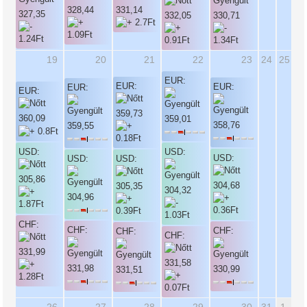
331,14
328,44
327,35
332,05
330,71
19
20
21
22
23
24
25
EUR:
EUR:
EUR:
EUR:
EUR:
359,73
360,09
359,01
358,76
359,55
USD:
USD:
USD:
USD:
USD:
305,86
304,68
305,35
304,32
304,96
CHF:
CHF:
CHF:
CHF:
CHF:
331,99
331,58
331,98
330,99
331,51