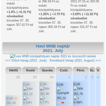
ei 296.59 Ft-os
2021.07.01-ei 320.05
induló
induló
Ft-os induló
középárfolyama
középárfolyama
középárfolyama
+1.8% ( +6.31 Ft)
+1.26% ( +3.75 Ft)
+3.69% ( +11.82 Ft)
növekedést
növekedést
növekedést
követően 07. 30.
követően 07. 30.
követően 07. 30.
napon 357.62 Ft-tal
napon 300.34 Ft-tal
napon 331.87 Ft-tal
zárt.
zárt.
zárt.
Havi MNB naptár
2021. July
2021 év összesítő nézete
<<< Előző hónap (2021. June)
Következő hónap (2021. August) >>>
Hétfő
Kedd
Szerda
Csüt.
Pént.
Sz.
V.
28
29
30
1
2
3
4
EUR:
EUR:
EUR:
EUR:
351,90
351,76
351,13
351,31
EUR:
351,10