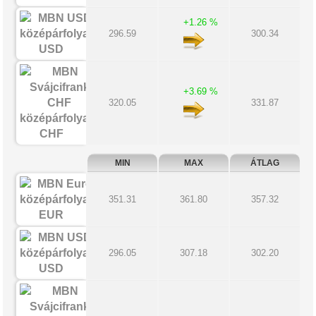
+1.26 %
296.59
300.34
USD
+3.69 %
320.05
331.87
CHF
MIN
MAX
ÁTLAG
351.31
361.80
357.32
EUR
296.05
307.18
302.20
USD