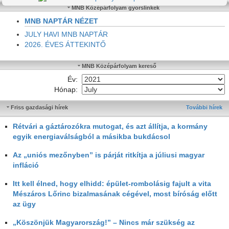
MNB Középárfolyam gyorslinkek
MNB NAPTÁR NÉZET
JULY HAVI MNB NAPTÁR
2026. ÉVES ÁTTEKINTŐ
MNB Középárfolyam kereső
Év:
Hónap:
Friss gazdasági hírek
További hírek
Rétvári a gáztározókra mutogat, és azt állítja, a kormány
egyik energiaválságból a másikba bukdácsol
Az „uniós mezőnyben” is párját ritkítja a júliusi magyar
infláció
Itt kell élned, hogy elhidd: épület-rombolásig fajult a vita
Mészáros Lőrinc bizalmasának cégével, most bíróság előtt
az ügy
„Köszönjük Magyarország!” – Nincs már szükség az