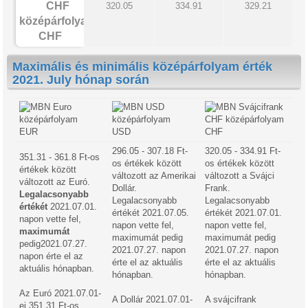
320.05
334.91
329.21
CHF
Maximális és minimális középárfolyam érték
2021. July hónap során
EUR
USD
CHF
296.05 - 307.18 Ft-
320.05 - 334.91 Ft-
351.31 - 361.8 Ft-os
os értékek között
os értékek között
értékek között
változott az Amerikai
változott a Svájci
változott az Euró.
Dollár.
Frank.
Legalacsonyabb
Legalacsonyabb
Legalacsonyabb
értékét
2021.07.01.
értékét 2021.07.05.
értékét 2021.07.01.
napon vette fel,
napon vette fel,
napon vette fel,
maximumát
maximumát pedig
maximumát pedig
pedig2021.07.27.
2021.07.27. napon
2021.07.27. napon
napon érte el az
érte el az aktuális
érte el az aktuális
aktuális hónapban.
hónapban.
hónapban.
Az Euró 2021.07.01-
A Dollár 2021.07.01-
A svájcifrank
ei 351.31 Ft-os