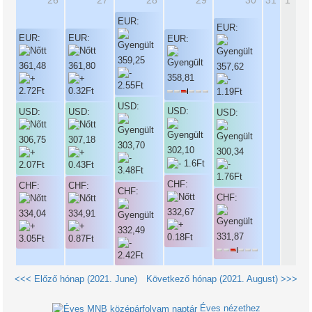
26
27
28
29
30
31
1
EUR:
EUR:
EUR:
EUR:
EUR:
359,25
361,48
361,80
357,62
358,81
USD:
USD:
USD:
USD:
USD:
306,75
307,18
303,70
302,10
300,34
CHF:
CHF:
CHF:
CHF:
CHF:
332,67
334,04
334,91
332,49
331,87
<<< Előző hónap (2021. June)
Következő hónap (2021. August) >>>
Éves nézethez