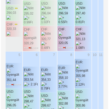
USD:
USD:
USD:
USD:
USD:
294,03
296,04
296,59
297,40
295,02
CHF:
320,33
CHF:
CHF:
CHF:
CHF:
320,77
321,13
320,05
320,29
5
6
7
8
9
10
11
EUR:
EUR:
EUR:
EUR:
EUR:
355,98
358,10
353,54
354,33
351,44
USD:
USD:
USD:
USD:
USD:
298,47
302,88
296,05
299,67
300,86