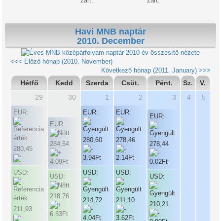
zárt.
zárt.
Havi MNB naptár
2010. December
2010 év összesítő nézete
<<< Előző hónap (2010. November)
Következő hónap (2011. January) >>>
Hétfő
Kedd
Szerda
Csüt.
Pént.
Sz.
V.
29
30
1
2
3
4
5
EUR:
EUR:
EUR:
EUR:
EUR:
280,60
278,46
284,54
278,44
280,45
USD:
USD:
USD:
USD:
USD:
218,76
214,72
211,10
210,21
211,93