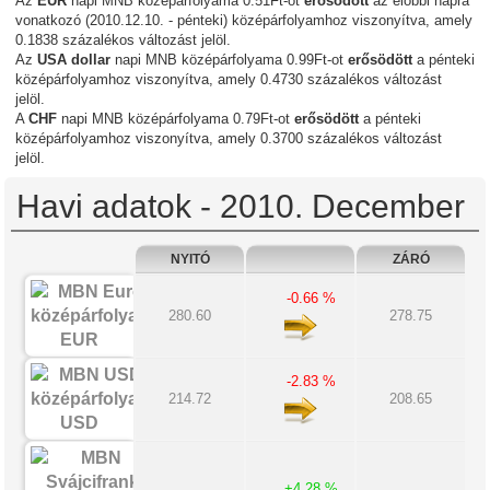
Az
EUR
napi MNB középárfolyama 0.51Ft-ot
erősödött
az előbbi napra
vonatkozó (2010.12.10. - pénteki) középárfolyamhoz viszonyítva, amely
0.1838 százalékos változást jelöl.
Az
USA dollar
napi MNB középárfolyama 0.99Ft-ot
erősödött
a pénteki
középárfolyamhoz viszonyítva, amely 0.4730 százalékos változást
jelöl.
A
CHF
napi MNB középárfolyama 0.79Ft-ot
erősödött
a pénteki
középárfolyamhoz viszonyítva, amely 0.3700 százalékos változást
jelöl.
Havi adatok - 2010. December
NYITÓ
ZÁRÓ
-0.66 %
280.60
278.75
EUR
-2.83 %
214.72
208.65
USD
+4.28 %