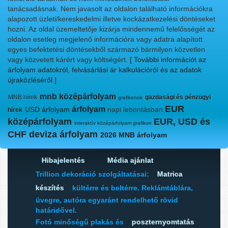
tanácsadásnak. Nem javasolt az oldalon található információkra
alapozott üzleti/kereskedelmi illetve kockázatkezelési döntéseket
hozni. Az oldal üzemeltetője kizárja mindennemű felelősségét az
oldalon esetleg megjelenő információra vagy adatra alapított
egyes befektetési döntésekből származó bármilyen közvetlen
vagy közvetett kárért vagy költségért.
[ További információt az
árfolyam adatokról, felvásárlási ár kalkulációról és az adatok
újraközléséről ]
mnb középárfolyam
MNB hírek
gazdasági és pénzügyi
grafikonok
EUR
árfolyam
USD árfolyam
napi lebontásban
hírek
középárfolyam
EUR, USD és
interaktív középárfolyam grafikon
CHF deviza árfolyam
2026 MNB árfolyam
Hibajelentés
Média ajánlat
Trillion dekoráció szolgáltatásai:
Matrica
készítés
kültérre és beltérre. Reklámtáblára,
üvegre, autóra egyaránt rendelhető rövid
határidővel.
Fotó minőségű plakás és
poszternyomtatás