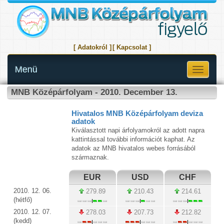
[ Adatokról ]
[ Kapcsolat ]
Menü
Toggle
navigati
MNB Középárfolyam - 2010. December 13.
Hivatalos MNB Középárfolyam deviza
adatok
Kiválasztott napi árfolyamokról az adott napra
kattintással további információt kaphat. Az
adatok az MNB hivatalos webes forrásából
származnak.
EUR
USD
CHF
2010. 12. 06.
279.89
210.43
214.61
(hétfő)
2010. 12. 07.
278.03
207.73
212.82
(kedd)