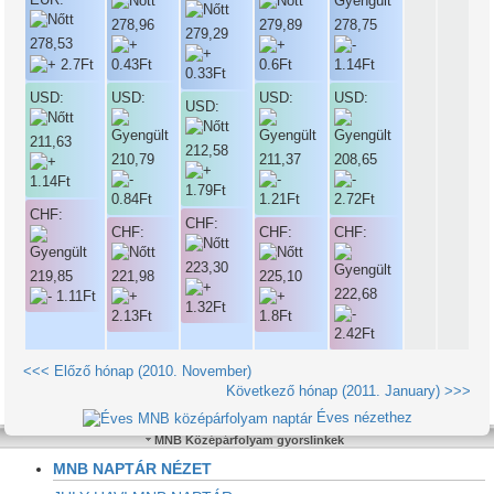
278,96
279,89
278,75
279,29
278,53
USD:
USD:
USD:
USD:
USD:
211,63
212,58
210,79
211,37
208,65
CHF:
CHF:
CHF:
CHF:
CHF:
223,30
219,85
221,98
225,10
222,68
<<< Előző hónap (2010. November)
Következő hónap (2011. January) >>>
Éves nézethez
MNB Középárfolyam gyorslinkek
MNB NAPTÁR NÉZET