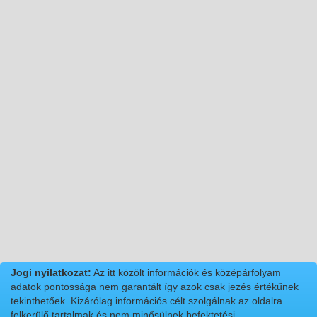
Jogi nyilatkozat:
Az itt közölt információk és középárfolyam
adatok pontossága nem garantált így azok csak jezés értékűnek
tekinthetőek. Kizárólag információs célt szolgálnak az oldalra
felkerülő tartalmak és nem minősülnek befektetési