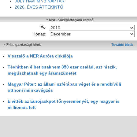
JULY HAVI MNB NAPTÁR
2026. ÉVES ÁTTEKINTŐ
MNB Középárfolyam kereső
Év:
Hónap:
Friss gazdasági hírek
További hírek
Visszalő a NER Auróra cirkálója
Tévhitben élhet csaknem 350 ezer család, azt hiszik,
megúszhatnak egy áramszünetet
Magyar Péter: az állami szférában véget ér a rendkívüli
otthoni munkavégzés
Elvitték az Eurojackpot főnyereményét, egy magyar is
milliomos lett