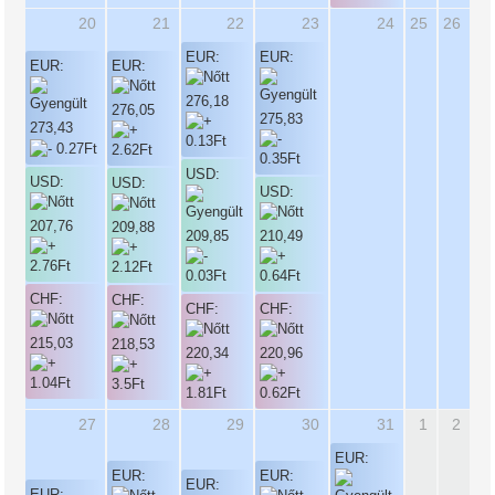
20
21
22
23
24
25
26
EUR:
EUR:
EUR:
EUR:
276,18
276,05
275,83
273,43
USD:
USD:
USD:
USD:
207,76
209,88
209,85
210,49
CHF:
CHF:
CHF:
CHF:
215,03
218,53
220,34
220,96
27
28
29
30
31
1
2
EUR:
EUR:
EUR:
EUR:
EUR: