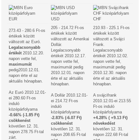
EUR
USD
CHF
205 - 214.72 Ft-os
210.93 - 225.1 Ft-os
273.43 - 280.6 Ft-os
értékek között
értékek között
értékek között
változott az Amerikai
változott a Svájci
változott az Euró.
Dollár.
Frank.
Legalacsonyabb
Legalacsonyabb
Legalacsonyabb
értékét
2010.12.20.
értékét 2010.12.17.
értékét 2010.12.02.
napon vette fel,
napon vette fel,
napon vette fel,
maximumát
maximumát pedig
maximumát pedig
pedig2010.12.01.
2010.12.01. napon
2010.12.30. napon
napon érte el az
érte el az aktuális
érte el az aktuális
aktuális hónapban.
hónapban.
hónapban.
Az Euró 2010.12.01-
A Dollár 2010.12.01-
A svájcifrank
ei 280.60 Ft-os
ei 214.72 Ft-os
2010.12.01-ei 213.55
induló
induló
Ft-os induló
középárfolyama
középárfolyama
középárfolyama
-0.66% (-1.85 Ft)
-2.83% (-6.07 Ft)
+4.28% ( +9.13 Ft)
csökkenést
csökkenést
növekedést
követően 12. 31.
követően 12. 31.
követően 12. 31.
napon 278.75 Ft-tal
napon 208.65 Ft-tal
napon 222.68 Ft-tal
zárt.