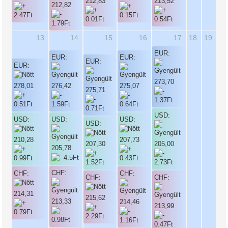
213,52
212,83
212,82
13
14
15
16
17
18
19
EUR:
EUR:
EUR:
EUR:
EUR:
273,70
278,01
276,42
275,07
275,71
USD:
USD:
USD:
USD:
USD:
210,28
207,73
207,30
205,00
205,78
CHF:
CHF:
CHF:
CHF:
CHF:
214,31
215,62
213,33
214,46
213,99