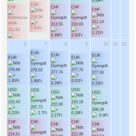
CHF:
CHF:
CHF:
CHF:
CHF:
219,04
212,14
213,55
210,93
211,53
6
7
8
9
10
11
12
EUR:
EUR:
EUR:
EUR:
EUR:
279,89
277,75
278,03
277,74
277,50
USD:
USD:
USD:
USD:
USD:
210,43
210,19
210,00
207,73
209,29
CHF:
CHF:
CHF:
CHF:
CHF:
214,61
212,98