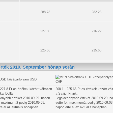
288.78
282.25
227.80
216.22
225.66
215.65
érték 2010. September hónap során
USD
CHF
 227.8 Ft-os értékek között változott
208.1 - 225.66 Ft-os értékek között vál
ai Dollár.
a Svájci Frank.
onyabb értékét 2010.09.29. napon
Legalacsonyabb értékét 2010.09.29. n
l, maximumát pedig 2010.09.08.
vette fel, maximumát pedig 2010.09.08
te el az aktuális hónapban.
napon érte el az aktuális hónapban.