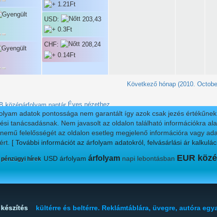
USD:
203,43
CHF:
208,24
Következő hónap (2010. Octobe
Éves nézethez
folyam adatok pontossága nem garantált így azok csak jezés értékűnek t
ési tanácsadásnak. Nem javasolt az oldalon található információkra alap
nnemű felelősségét az oldalon esetleg megjelenő információra vagy ada
ért.
[ További információt az árfolyam adatokról, felvásárlási ár kalkulác
EUR közé
árfolyam
USD árfolyam
napi lebontásban
 pénzügyi hírek
 készítés
kültérre és beltérre. Reklámtáblára, üvegre, autóra egy