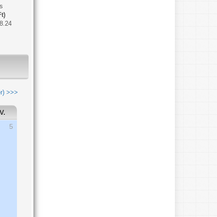
s
t)
8.24
r) >>>
V.
5