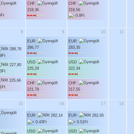
CHF:
CHF:
219,36
218,56
8
9
10
11
EUR:
EUR:
286,77
283,35
288,78
USD:
USD:
227,80
225,29
222,34
225,66
CHF:
CHF:
221,79
217,55
15
16
17
18
EUR:
282,14
EUR:
282,65
USD:
USD: