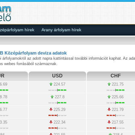
épárfolyam hírek
Arany árfolyam hírek
B Középárfolyam deviza adatok
i árfolyamokról az adott napra kattintással további információt kaphat. Az ad
os webes forrásából származnak.
UR
USD
CHF
6.69
224.57
221.75
8.78
227.8
225.66
6.77
225.29
221.79
3.35
222.34
217.55
84
221.55
218.4