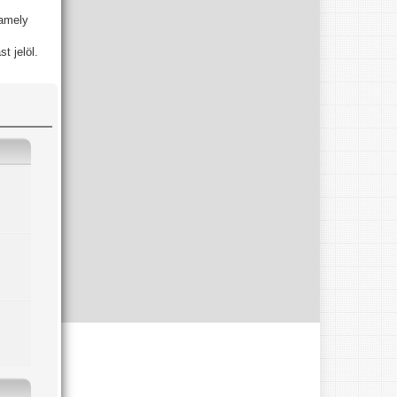
 amely
t jelöl.