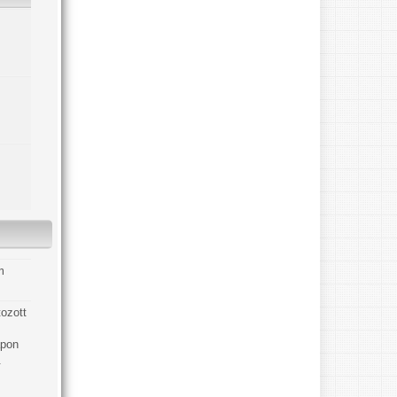
tozott
apon
.