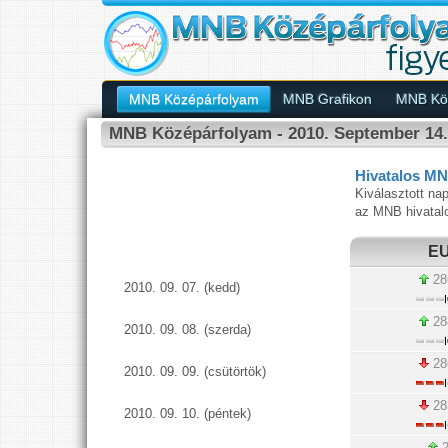
MNB Középárfolyam
MNB Grafikon
MNB Köz
MNB Középárfolyam - 2010. September 14.
Hivatalos MN
Kiválasztott nap
az MNB hivatal
E
28
2010. 09. 07. (kedd)
28
2010. 09. 08. (szerda)
28
2010. 09. 09. (csütörtök)
28
2010. 09. 10. (péntek)
2