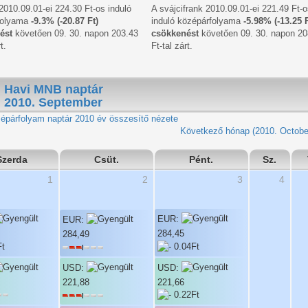
 2010.09.01-ei 224.30 Ft-os induló
A svájcifrank 2010.09.01-ei 221.49 Ft-o
folyama
-9.3% (-20.87 Ft)
induló középárfolyama
-5.98% (-13.25 F
ést
követően 09. 30. napon 203.43
csökkenést
követően 09. 30. napon 20
t.
Ft-tal zárt.
Havi MNB naptár
2010. September
2010 év összesítő nézete
Következő hónap (2010. Octobe
Szerda
Csüt.
Pént.
Sz.
1
2
3
4
EUR:
EUR:
284,45
284,49
USD:
USD:
221,66
221,88