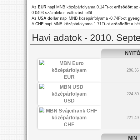
Az
EUR
napi MNB középárfolyama 0.14Ft-ot
erősödött
az e
0.0493 százalékos változást jelöl.
Az
USA dollar
napi MNB középárfolyama -0.74Ft-ot
gyeng
A
CHF
napi MNB középárfolyama 1.71Ft-ot
erősödött
a hét
Havi adatok - 2010. Sept
NYIT
286.36
EUR
224.30
USD
221.49
CHF
MIN