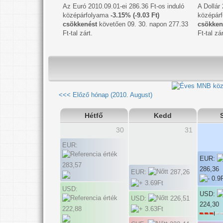
Az Euró 2010.09.01-ei 286.36 Ft-os induló
A Dollár
középárfolyama
-3.15% (-9.03 Ft)
középár
csökkenést
követően 09. 30. napon 277.33
csökken
Ft-tal zárt.
Ft-tal zár
<<< Előző hónap (2010. August)
Hétfő
Kedd
30
31
EUR:
EUR:
283,57
286,36
EUR:
287,26
USD:
USD:
USD:
226,51
224,30
222,88