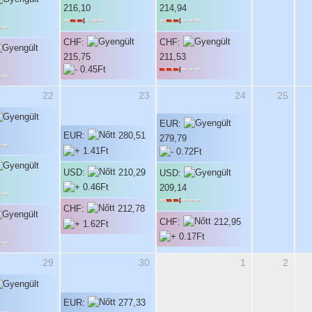
216,10
214,94
CHF:
CHF:
215,75
211,53
22
23
24
25
EUR:
EUR:
280,51
279,79
USD:
210,29
USD:
209,14
CHF:
212,78
CHF:
212,95
29
30
1
2
EUR:
277,33