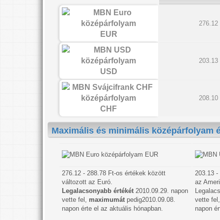
276.12
EUR
203.13
USD
208.10
CHF
Maximális és minimális középárfolyam 
EUR
276.12 - 288.78 Ft-os értékek között
203.13 -
változott az Euró.
az Amerik
Legalacsonyabb értékét
2010.09.29. napon
Legalacs
vette fel,
maximumát
pedig2010.09.08.
vette fe
napon érte el az aktuális hónapban.
napon ér