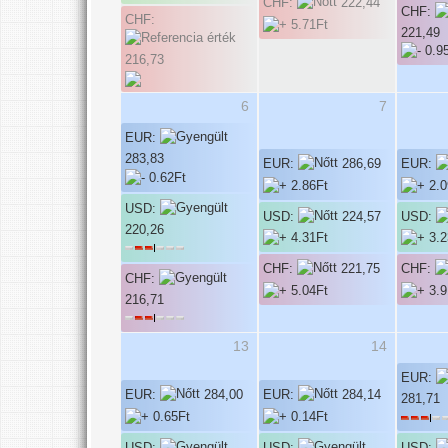
CHF:
222,44
CHF:
CHF:
221,49
216,73
6
7
EUR:
283,83
EUR:
286,69
EUR:
USD:
USD:
224,57
USD:
220,26
CHF:
221,75
CHF:
CHF:
216,71
13
14
EUR:
EUR:
284,00
EUR:
284,14
281,71
USD:
USD: