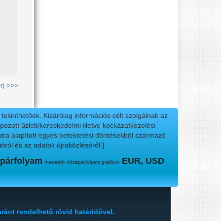
r) >>>
ekinthetőek. Kizárólag információs célt szolgálnak az
ozott üzleti/kereskedelmi illetve kockázatkezelési
tra alapított egyes befektetési döntésekből származó
ióról és az adatok újraközléséről ]
párfolyam
EUR, USD
interaktív középárfolyam grafikon
aránt rendelhető rövid határidővel.