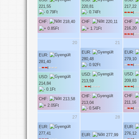
USD:
221,55
220,81
217,22
CHF:
CHF:
218,40
CHF:
220,11
216,20
20
21
EUR:
EUR:
EUR:
280,48
279,10
281,40
USD:
USD:
USD:
209,83
213,59
214,84
CHF:
CHF:
CHF:
213,58
211,16
213,04
27
28
EUR:
EUR:
277,41
276,12
EUR:
277,99