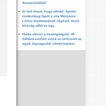
Atomerőműből
Itt kell élned, hogy elhidd: épület-
rombolásig fajult a vita Mészáros
Lőrinc bizalmasának cégével, most
bíróság előtt az ügy
Hiába ellenzi a vezérigazgató, 45
milliárd euróért vinné az UniCredit az
egyik legnagyobb német bankot