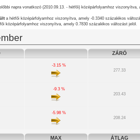
lőbbi napra vonatkozó (2010.09.13. - hétfői) középárfolyamhoz viszonyítva,
ült
a hétfői középárfolyamhoz viszonyítva, amely -0.3340 százalékos változás
fői középárfolyamhoz viszonyítva, amely 0.7830 százalékos változást jelöl.
ember
Ó
ZÁRÓ
-3.15 %
277.33
-9.3 %
203.43
-5.98 %
208.24
MAX
ÁTLAG