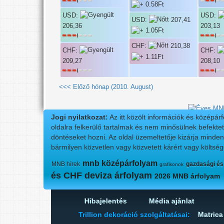
USD:
USD:
USD:
207,41
206,36
203,13
CHF:
210,38
CHF:
CHF:
209,27
208,10
<<< Előző hónap (2010. August)
Jogi nyilatkozat:
Az itt közölt információk és középár
oldalra felkerülő tartalmak és nem minősülnek befektet
döntéseket hozni. Az oldal üzemeltetője kizárja minde
bármilyen közvetlen vagy közvetett kárért vagy költség
mnb középárfolyam
MNB hírek
gazdasági és
grafikonok
és CHF deviza árfolyam
2026 MNB árfolyam
Hibajelentés
Média ajánlat
Trillion dekoráció szolgáltatásai:
Matrica