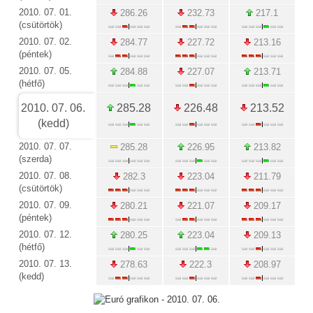
2010. 07. 01.
286.26
232.73
217.1
(csütörtök)
2010. 07. 02.
284.77
227.72
213.16
(péntek)
2010. 07. 05.
284.88
227.07
213.71
(hétfő)
2010. 07. 06.
285.28
226.48
213.52
(kedd)
2010. 07. 07.
285.28
226.95
213.82
(szerda)
2010. 07. 08.
282.3
223.04
211.79
(csütörtök)
2010. 07. 09.
280.21
221.07
209.17
(péntek)
2010. 07. 12.
280.25
223.04
209.13
(hétfő)
2010. 07. 13.
278.63
222.3
208.97
(kedd)