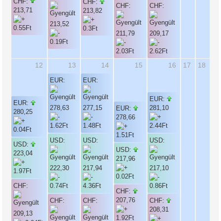
CHF:
CHF:
CHF:
CHF:
213,71
213,82
213,52
211,79
209,17
12
13
14
15
16
17
18
EUR:
EUR:
EUR:
EUR:
278,63
277,15
281,10
EUR:
280,25
278,66
USD:
USD:
USD:
USD:
USD:
223,04
217,96
222,30
217,94
217,10
CHF:
CHF:
207,76
CHF:
CHF:
CHF:
208,31
209,13