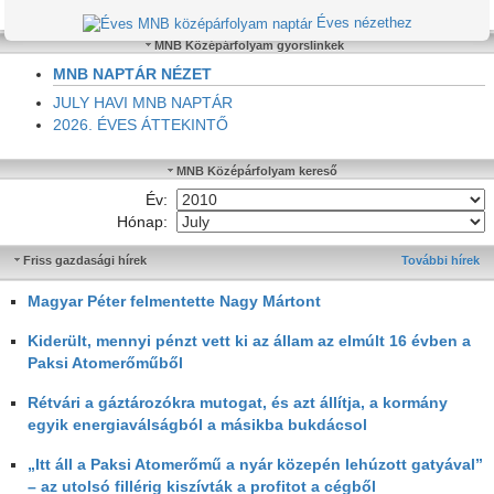
Éves nézethez
MNB Középárfolyam gyorslinkek
MNB NAPTÁR NÉZET
JULY HAVI MNB NAPTÁR
2026. ÉVES ÁTTEKINTŐ
MNB Középárfolyam kereső
Év:
Hónap:
Friss gazdasági hírek
További hírek
Magyar Péter felmentette Nagy Mártont
Kiderült, mennyi pénzt vett ki az állam az elmúlt 16 évben a
Paksi Atomerőműből
Rétvári a gáztározókra mutogat, és azt állítja, a kormány
egyik energiaválságból a másikba bukdácsol
„Itt áll a Paksi Atomerőmű a nyár közepén lehúzott gatyával”
– az utolsó fillérig kiszívták a profitot a cégből