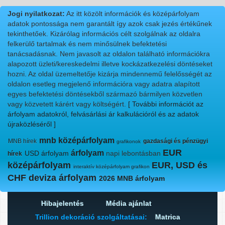
Jogi nyilatkozat:
Az itt közölt információk és középárfolyam
adatok pontossága nem garantált így azok csak jezés értékűnek
tekinthetőek. Kizárólag információs célt szolgálnak az oldalra
felkerülő tartalmak és nem minősülnek befektetési
tanácsadásnak. Nem javasolt az oldalon található információkra
alapozott üzleti/kereskedelmi illetve kockázatkezelési döntéseket
hozni. Az oldal üzemeltetője kizárja mindennemű felelősségét az
oldalon esetleg megjelenő információra vagy adatra alapított
egyes befektetési döntésekből származó bármilyen közvetlen
vagy közvetett kárért vagy költségért.
[ További információt az
árfolyam adatokról, felvásárlási ár kalkulációról és az adatok
újraközléséről ]
mnb középárfolyam
MNB hírek
gazdasági és pénzügyi
grafikonok
EUR
árfolyam
USD árfolyam
napi lebontásban
hírek
középárfolyam
EUR, USD és
interaktív középárfolyam grafikon
CHF deviza árfolyam
2026 MNB árfolyam
Hibajelentés
Média ajánlat
Trillion dekoráció szolgáltatásai:
Matrica