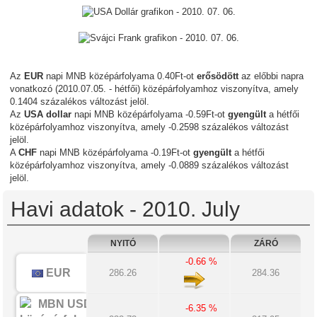
Az
EUR
napi MNB középárfolyama 0.40Ft-ot
erősödött
az előbbi napra
vonatkozó (2010.07.05. - hétfői) középárfolyamhoz viszonyítva, amely
0.1404 százalékos változást jelöl.
Az
USA dollar
napi MNB középárfolyama -0.59Ft-ot
gyengült
a hétfői
középárfolyamhoz viszonyítva, amely -0.2598 százalékos változást
jelöl.
A
CHF
napi MNB középárfolyama -0.19Ft-ot
gyengült
a hétfői
középárfolyamhoz viszonyítva, amely -0.0889 százalékos változást
jelöl.
Havi adatok - 2010. July
NYITÓ
ZÁRÓ
-0.66 %
EUR
286.26
284.36
-6.35 %