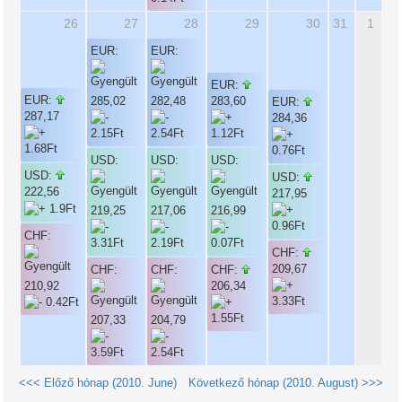
26
27
28
29
30
31
1
EUR:
EUR:
EUR:
EUR:
285,02
282,48
283,60
EUR:
287,17
284,36
USD:
USD:
USD:
USD:
USD:
222,56
217,95
219,25
217,06
216,99
CHF:
CHF:
209,67
CHF:
CHF:
CHF:
210,92
206,34
207,33
204,79
<<< Előző hónap (2010. June)
Következő hónap (2010. August) >>>