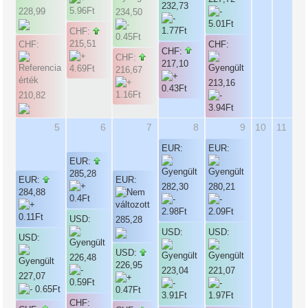
232,73
228,99
234,50
CHF:
215,51
CHF:
CHF:
CHF:
CHF:
217,10
216,67
213,16
210,82
5
6
7
8
9
10
11
EUR:
EUR:
EUR:
285,28
EUR:
EUR:
282,30
280,21
284,88
USD:
285,28
USD:
USD:
USD:
USD:
226,48
226,95
223,04
221,07
227,07
CHF: