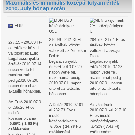
Maximális és minimális középárfolyam érték
2010. July hónap során
EUR
USD
CHF
216.99 - 232.73 Ft-
204.79 - 217.1 Ft-os
277.15 - 290.03 Ft-
os értékek között
értékek között
os értékek között
változott az Amerikai
változott a Svájci
változott az Euró.
Dollár.
Frank.
Legalacsonyabb
Legalacsonyabb
Legalacsonyabb
értékét
2010.07.14.
értékét 2010.07.29.
értékét 2010.07.28.
napon vette fel,
napon vette fel,
napon vette fel,
maximumát
maximumát pedig
maximumát pedig
pedig2010.07.20.
2010.07.01. napon
2010.07.01. napon
napon érte el az
érte el az aktuális
érte el az aktuális
aktuális hónapban.
hónapban.
hónapban.
Az Euró 2010.07.01-
A Dollár 2010.07.01-
A svájcifrank
ei 286.26 Ft-os
ei 232.73 Ft-os
2010.07.01-ei 217.10
induló
induló
Ft-os induló
középárfolyama
középárfolyama
középárfolyama
-0.66% (-1.90 Ft)
-6.35% (-14.78 Ft)
-3.42% (-7.43 Ft)
csökkenést
csökkenést
csökkenést
követően 07. 30.