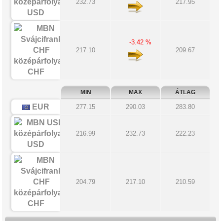
232.73
217.95
USD
-3.42 %
217.10
209.67
CHF
MIN
MAX
ÁTLAG
EUR
277.15
290.03
283.80
216.99
232.73
222.23
USD
204.79
217.10
210.59
CHF