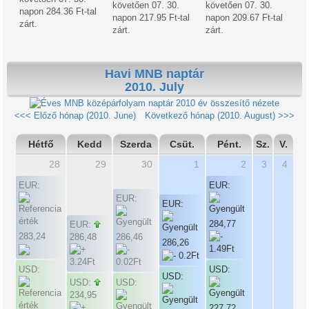
követően 07. 30.
követően 07. 30.
napon 284.36 Ft-tal
napon 217.95 Ft-tal
napon 209.67 Ft-tal
zárt.
zárt.
zárt.
Havi MNB naptár
2010. July
2010 év összesítő nézete
<<< Előző hónap (2010. June)
Következő hónap (2010. August) >>>
Hétfő
Kedd
Szerda
Csüt.
Pént.
Sz.
V.
28
29
30
1
2
3
4
EUR:
EUR:
EUR:
EUR:
284,77
EUR:
283,24
286,48
286,46
286,26
USD:
USD:
USD:
USD:
USD:
234,95
227,72