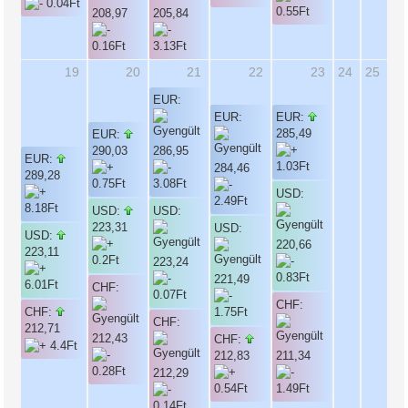
208,97
205,84
19
20
21
22
23
24
25
EUR:
EUR:
EUR:
285,49
EUR:
290,03
286,95
EUR:
284,46
289,28
USD:
USD:
USD:
223,31
USD:
USD:
220,66
223,11
223,24
221,49
CHF:
CHF:
CHF:
CHF:
212,71
212,43
CHF:
212,83
211,34
212,29