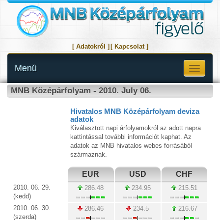
[ Adatokról ]
[ Kapcsolat ]
Menü
Toggle
navigati
MNB Középárfolyam - 2010. July 06.
Hivatalos MNB Középárfolyam deviza
adatok
Kiválasztott napi árfolyamokról az adott napra
kattintással további információt kaphat. Az
adatok az MNB hivatalos webes forrásából
származnak.
EUR
USD
CHF
2010. 06. 29.
286.48
234.95
215.51
(kedd)
2010. 06. 30.
286.46
234.5
216.67
(szerda)