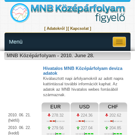
[ Adatokról ]
[ Kapcsolat ]
Menü
Toggle
navigati
MNB Középárfolyam - 2010. June 28.
Hivatalos MNB Középárfolyam deviza
adatok
Kiválasztott napi árfolyamokról az adott napra
kattintással további információt kaphat. Az
adatok az MNB hivatalos webes forrásából
származnak.
EUR
USD
CHF
2010. 06. 21.
278.32
224.36
202.62
(hétfő)
2010. 06. 22.
279.56
227.04
204.85
(kedd)