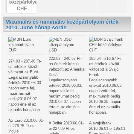
CHF
Maximális és minimális középárfolyam érték
2010. June hónap során
EUR
USD
CHF
222.82 - 240.57 Ft-
193.54 - 216.67 Ft-
274.03 - 287.46 Ft-
os értékek között
os értékek között
os értékek között
változott az Amerikai
változott a Svájci
változott az Euró.
Dollár.
Frank.
Legalacsonyabb
Legalacsonyabb
Legalacsonyabb
értékét
2010.06.03.
értékét 2010.06.03.
értékét 2010.06.03.
napon vette fel,
napon vette fel,
napon vette fel,
maximumát
maximumát pedig
maximumát pedig
pedig2010.06.07.
2010.06.07. napon
2010.06.30. napon
napon érte el az
érte el az aktuális
érte el az aktuális
aktuális hónapban.
hónapban.
hónapban.
Az Euró 2010.06.01-
A Dollár 2010.06.01-
A svájcifrank
ei 276.75 Ft-os
ei 227.89 Ft-os
2010.06.01-ei 195.01
induló
induló
Ft-os induló