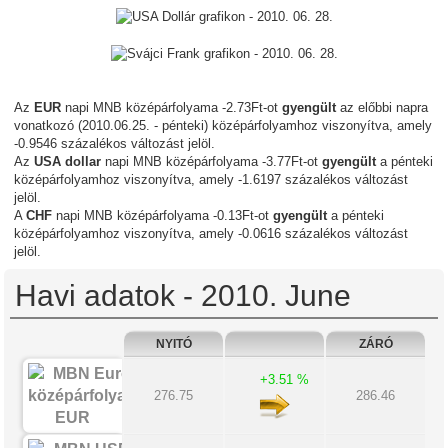
Az
EUR
napi MNB középárfolyama -2.73Ft-ot
gyengült
az előbbi napra
vonatkozó (2010.06.25. - pénteki) középárfolyamhoz viszonyítva, amely
-0.9546 százalékos változást jelöl.
Az
USA dollar
napi MNB középárfolyama -3.77Ft-ot
gyengült
a pénteki
középárfolyamhoz viszonyítva, amely -1.6197 százalékos változást
jelöl.
A
CHF
napi MNB középárfolyama -0.13Ft-ot
gyengült
a pénteki
középárfolyamhoz viszonyítva, amely -0.0616 százalékos változást
jelöl.
Havi adatok - 2010. June
NYITÓ
ZÁRÓ
+3.51 %
276.75
286.46
EUR