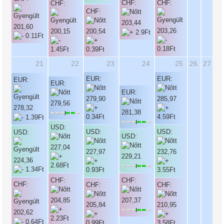
CHF:
CHF:
CHF:
CHF:
203,44
201,60
203,26
200,15
200,54
21
22
23
24
25
26
27
EUR:
EUR:
EUR:
EUR:
EUR:
279,90
285,97
279,56
278,32
281,38
USD:
USD:
USD:
USD:
USD:
227,04
227,97
232,76
229,21
224,36
CHF:
CHF:
CHF:
CHF:
CHF:
204,85
207,37
205,84
210,95
202,62