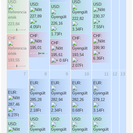
USD:
USD:
USD:
USD:
USD:
227,89
230,37
222,82
226,16
223,84
CHF:
CHF:
CHF:
CHF:
CHF:
195,01
199,90
195,61
193,54
193,55
7
8
9
10
11
12
13
EUR:
EUR:
EUR:
EUR:
EUR:
285,28
282,94
282,26
279,12
287,46
USD:
USD:
USD:
USD:
USD: