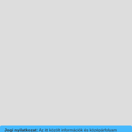
Jogi nyilatkozat:
Az itt közölt információk és középárfolyam