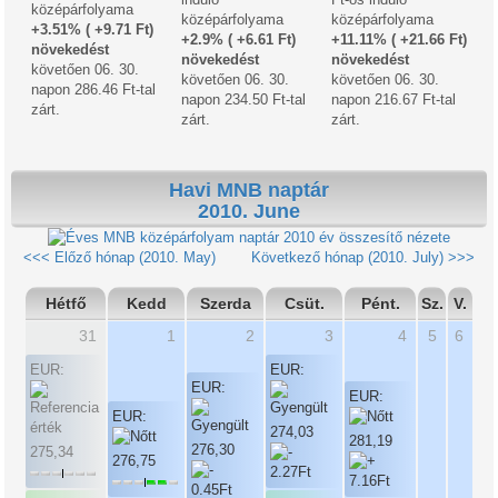
középárfolyama
középárfolyama
középárfolyama
+3.51% ( +9.71 Ft)
+2.9% ( +6.61 Ft)
+11.11% ( +21.66 Ft)
növekedést
növekedést
növekedést
követően 06. 30.
követően 06. 30.
követően 06. 30.
napon 286.46 Ft-tal
napon 234.50 Ft-tal
napon 216.67 Ft-tal
zárt.
zárt.
zárt.
Havi MNB naptár
2010. June
2010 év összesítő nézete
<<< Előző hónap (2010. May)
Következő hónap (2010. July) >>>
Hétfő
Kedd
Szerda
Csüt.
Pént.
Sz.
V.
31
1
2
3
4
5
6
EUR:
EUR:
EUR:
EUR:
EUR:
274,03
281,19
276,30
275,34
276,75