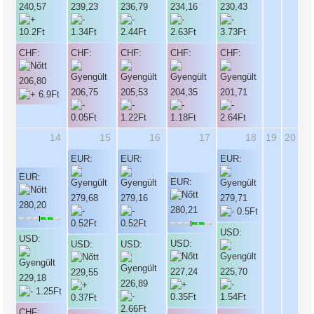
240,57
239,23
236,79
234,16
230,43
CHF:
CHF:
CHF:
CHF:
CHF:
206,80
206,75
205,53
204,35
201,71
14
15
16
17
18
19
20
EUR:
EUR:
EUR:
EUR:
EUR:
279,68
279,16
279,71
280,20
280,21
USD:
USD:
USD:
USD:
USD:
225,70
227,24
229,55
229,18
226,89
CHF: