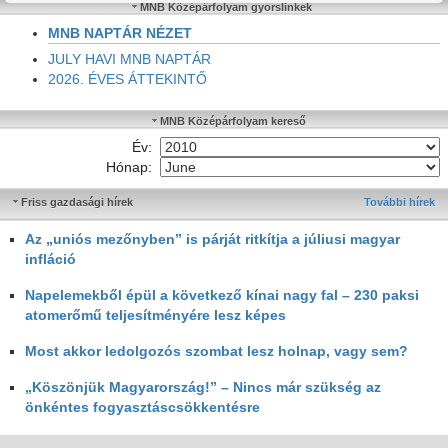
MNB Középárfolyam gyorslinkek
MNB NAPTÁR NÉZET
JULY HAVI MNB NAPTÁR
2026. ÉVES ÁTTEKINTŐ
MNB Középárfolyam kereső
Év:
Hónap:
Friss gazdasági hírek
További hírek
Az „uniós mezőnyben” is párját ritkítja a júliusi magyar
infláció
Napelemekből épül a következő kínai nagy fal – 230 paksi
atomerőmű teljesítményére lesz képes
Most akkor ledolgozós szombat lesz holnap, vagy sem?
„Köszönjük Magyarország!” – Nincs már szükség az
önkéntes fogyasztáscsökkentésre