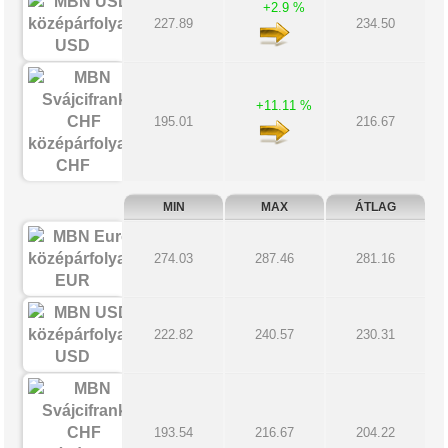
+2.9 %
227.89
234.50
USD
+11.11 %
195.01
216.67
CHF
MIN
MAX
ÁTLAG
274.03
287.46
281.16
EUR
222.82
240.57
230.31
USD
193.54
216.67
204.22