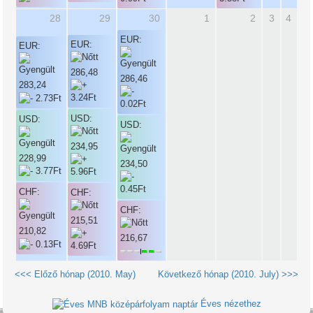
28
29
30
1
2
3
4
EUR:
EUR:
EUR:
286,48
286,46
283,24
USD:
USD:
USD:
234,95
228,99
234,50
CHF:
CHF:
CHF:
215,51
210,82
216,67
<<< Előző hónap (2010. May)
Következő hónap (2010. July) >>>
Éves nézethez