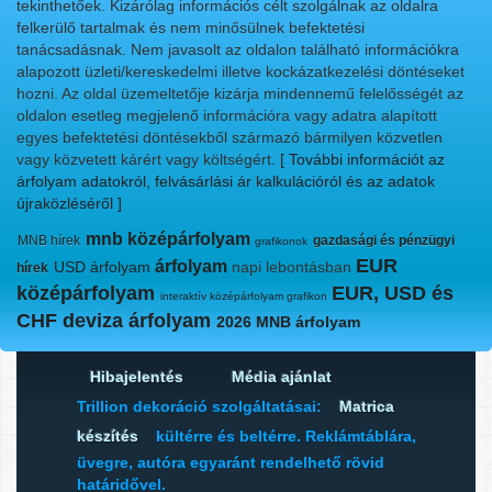
tekinthetőek. Kizárólag információs célt szolgálnak az oldalra
felkerülő tartalmak és nem minősülnek befektetési
tanácsadásnak. Nem javasolt az oldalon található információkra
alapozott üzleti/kereskedelmi illetve kockázatkezelési döntéseket
hozni. Az oldal üzemeltetője kizárja mindennemű felelősségét az
oldalon esetleg megjelenő információra vagy adatra alapított
egyes befektetési döntésekből származó bármilyen közvetlen
vagy közvetett kárért vagy költségért.
[ További információt az
árfolyam adatokról, felvásárlási ár kalkulációról és az adatok
újraközléséről ]
mnb középárfolyam
MNB hírek
gazdasági és pénzügyi
grafikonok
EUR
árfolyam
USD árfolyam
napi lebontásban
hírek
középárfolyam
EUR, USD és
interaktív középárfolyam grafikon
CHF deviza árfolyam
2026 MNB árfolyam
Hibajelentés
Média ajánlat
Trillion dekoráció szolgáltatásai:
Matrica
készítés
kültérre és beltérre. Reklámtáblára,
üvegre, autóra egyaránt rendelhető rövid
határidővel.