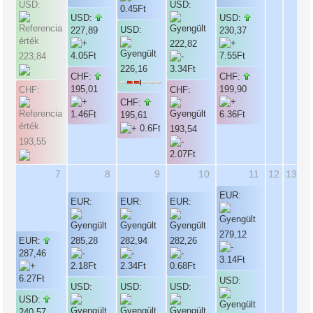
USD:
USD:
USD:
USD:
USD:
227,89
230,37
222,82
223,84
226,16
CHF:
CHF:
195,01
199,90
CHF:
CHF:
CHF:
195,61
193,54
193,55
7
8
9
10
11
12
13
EUR:
EUR:
EUR:
EUR:
279,12
EUR:
285,28
282,94
282,26
287,46
USD:
USD:
USD:
USD:
USD:
240,57