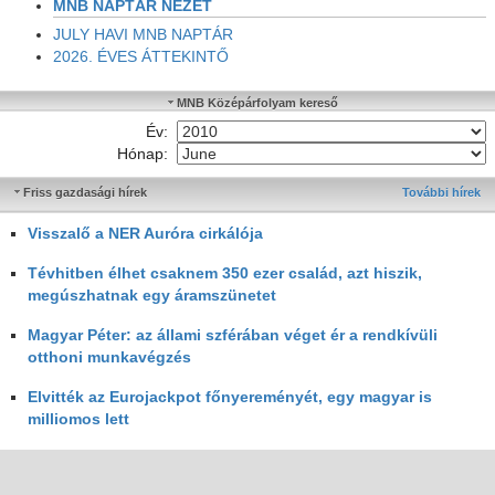
MNB NAPTÁR NÉZET
JULY HAVI MNB NAPTÁR
2026. ÉVES ÁTTEKINTŐ
MNB Középárfolyam kereső
Év:
Hónap:
Friss gazdasági hírek
További hírek
Visszalő a NER Auróra cirkálója
Tévhitben élhet csaknem 350 ezer család, azt hiszik,
megúszhatnak egy áramszünetet
Magyar Péter: az állami szférában véget ér a rendkívüli
otthoni munkavégzés
Elvitték az Eurojackpot főnyereményét, egy magyar is
milliomos lett