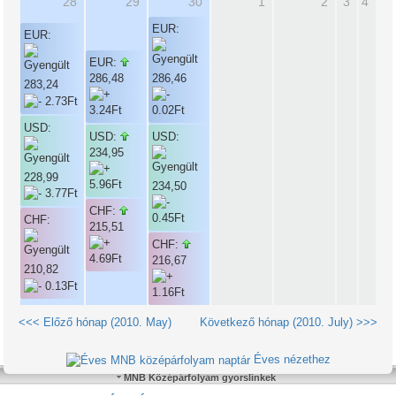
28
29
30
1
2
3
4
EUR:
EUR:
EUR:
286,48
286,46
283,24
USD:
USD:
USD:
234,95
228,99
234,50
CHF:
CHF:
215,51
CHF:
216,67
210,82
<<< Előző hónap (2010. May)
Következő hónap (2010. July) >>>
Éves nézethez
MNB Középárfolyam gyorslinkek