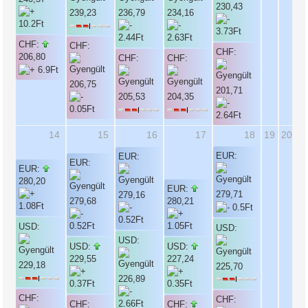
230,43
239,23
236,79
234,16
CHF:
CHF:
CHF:
206,80
CHF:
CHF:
206,75
201,71
205,53
204,35
14
15
16
17
18
19
20
EUR:
EUR:
EUR:
EUR:
280,20
EUR:
279,71
279,16
279,68
280,21
USD:
USD:
USD:
USD:
USD:
229,55
227,24
229,18
225,70
226,89
CHF:
CHF:
CHF:
CHF: