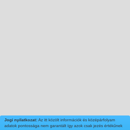
Jogi nyilatkozat:
Az itt közölt információk és középárfolyam
adatok pontossága nem garantált így azok csak jezés értékűnek