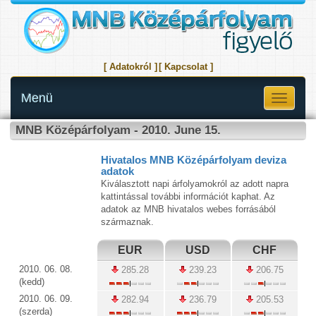
[ Adatokról ]
[ Kapcsolat ]
Menü
Toggle
navigati
MNB Középárfolyam - 2010. June 15.
Hivatalos MNB Középárfolyam deviza
adatok
Kiválasztott napi árfolyamokról az adott napra
kattintással további információt kaphat. Az
adatok az MNB hivatalos webes forrásából
származnak.
EUR
USD
CHF
2010. 06. 08.
285.28
239.23
206.75
(kedd)
2010. 06. 09.
282.94
236.79
205.53
(szerda)