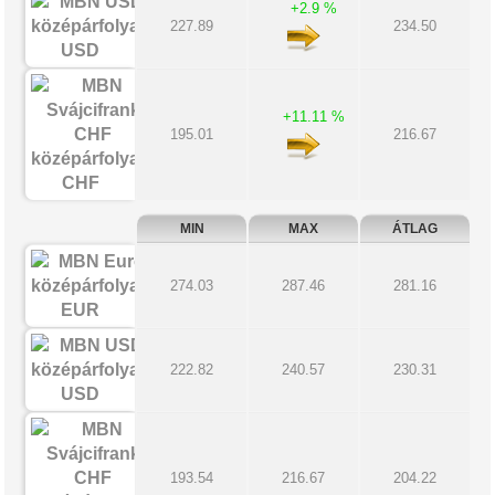
+2.9 %
227.89
234.50
USD
+11.11 %
195.01
216.67
CHF
MIN
MAX
ÁTLAG
274.03
287.46
281.16
EUR
222.82
240.57
230.31
USD
193.54
216.67
204.22