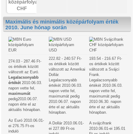
CHF
Maximális és minimális középárfolyam érték
2010. June hónap során
EUR
USD
CHF
222.82 - 240.57 Ft-
193.54 - 216.67 Ft-
274.03 - 287.46 Ft-
os értékek között
os értékek között
os értékek között
változott az Amerikai
változott a Svájci
változott az Euró.
Dollár.
Frank.
Legalacsonyabb
Legalacsonyabb
Legalacsonyabb
értékét
2010.06.03.
értékét 2010.06.03.
értékét 2010.06.03.
napon vette fel,
napon vette fel,
napon vette fel,
maximumát
maximumát pedig
maximumát pedig
pedig2010.06.07.
2010.06.07. napon
2010.06.30. napon
napon érte el az
érte el az aktuális
érte el az aktuális
aktuális hónapban.
hónapban.
hónapban.
Az Euró 2010.06.01-
A Dollár 2010.06.01-
A svájcifrank
ei 276.75 Ft-os
ei 227.89 Ft-os
2010.06.01-ei 195.01
induló
induló
Ft-os induló