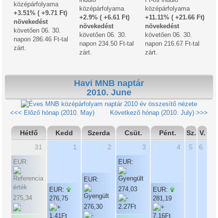
középárfolyama
középárfolyama
középárfolyama
+3.51% ( +9.71 Ft)
+2.9% ( +6.61 Ft)
+11.11% ( +21.66 Ft)
növekedést
növekedést
növekedést
követően 06. 30.
követően 06. 30.
követően 06. 30.
napon 286.46 Ft-tal
napon 234.50 Ft-tal
napon 216.67 Ft-tal
zárt.
zárt.
zárt.
Havi MNB naptár
2010. June
2010 év összesítő nézete
<<< Előző hónap (2010. May)
Következő hónap (2010. July) >>>
Hétfő
Kedd
Szerda
Csüt.
Pént.
Sz.
V.
31
1
2
3
4
5
6
EUR:
EUR:
EUR:
274,03
EUR:
EUR:
275,34
276,75
281,19
276,30