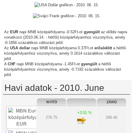
Az
EUR
napi MNB középárfolyama -0.52Ft-ot
gyengült
az előbbi napra
vonatkozó (2010.06.14. - hétfői) középárfolyamhoz viszonyítva, amely
-0.1856 százalékos változást jelöl.
Az
USA dollar
napi MNB középárfolyama 0.37Ft-ot
erősödött
a hétfői
középárfolyamhoz viszonyítva, amely 0.1614 százalékos változást
jelöl.
A
CHF
napi MNB középárfolyama -1.45Ft-ot
gyengült
a hétfői
középárfolyamhoz viszonyítva, amely -0.7192 százalékos változást
jelöl.
Havi adatok - 2010. June
NYITÓ
ZÁRÓ
+3.51 %
276.75
286.46
EUR