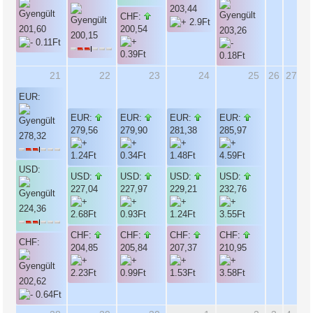
203,44
CHF:
201,60
200,54
203,26
200,15
21
22
23
24
25
26
27
EUR:
EUR:
EUR:
EUR:
EUR:
279,56
279,90
281,38
285,97
278,32
USD:
USD:
USD:
USD:
USD:
227,04
227,97
229,21
232,76
224,36
CHF:
CHF:
CHF:
CHF:
CHF:
204,85
205,84
207,37
210,95
202,62