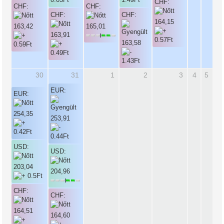
CHF:
CHF:
CHF:
CHF:
CHF:
164,15
163,42
165,01
163,91
163,58
30
31
1
2
3
4
5
EUR:
EUR:
254,35
253,91
USD:
USD:
203,04
204,96
CHF:
CHF:
164,51
164,60