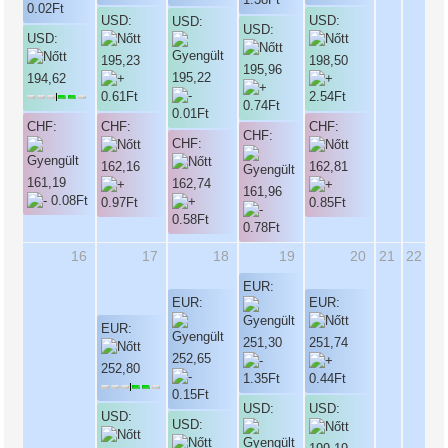
USD:
USD:
USD:
USD:
USD:
195,23
198,50
195,96
195,22
194,62
CHF:
CHF:
CHF:
CHF:
CHF:
162,16
162,81
161,19
162,74
161,96
16
17
18
19
20
21
22
EUR:
EUR:
EUR:
EUR:
251,30
251,74
252,65
252,80
USD:
USD:
USD:
USD: