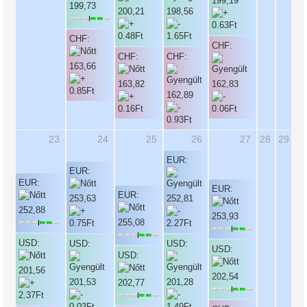
199,19
199,73
200,21
198,56
CHF:
CHF:
CHF:
CHF:
163,66
163,82
162,83
162,89
23
24
25
26
27
28
29
EUR:
EUR:
EUR:
EUR:
EUR:
253,63
252,81
252,88
253,93
255,08
USD:
USD:
USD:
USD:
USD:
201,56
202,54
201,53
201,28
202,77