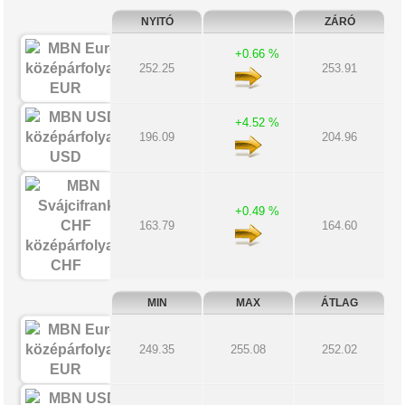
NYITÓ
ZÁRÓ
+0.66 %
252.25
253.91
EUR
+4.52 %
196.09
204.96
USD
+0.49 %
163.79
164.60
CHF
MIN
MAX
ÁTLAG
249.35
255.08
252.02
EUR