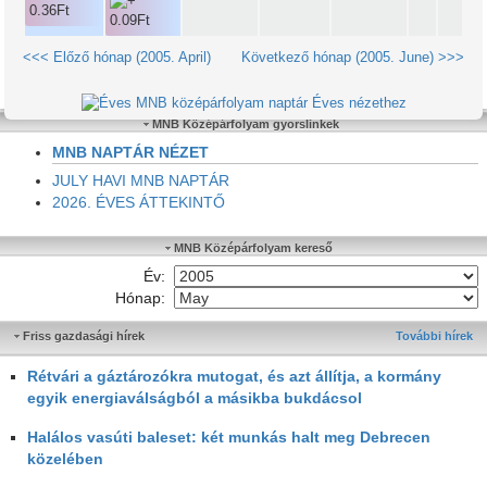
<<< Előző hónap (2005. April)
Következő hónap (2005. June) >>>
Éves nézethez
MNB Középárfolyam gyorslinkek
MNB NAPTÁR NÉZET
JULY HAVI MNB NAPTÁR
2026. ÉVES ÁTTEKINTŐ
MNB Középárfolyam kereső
Év:
Hónap:
Friss gazdasági hírek
További hírek
Rétvári a gáztározókra mutogat, és azt állítja, a kormány
egyik energiaválságból a másikba bukdácsol
Halálos vasúti baleset: két munkás halt meg Debrecen
közelében