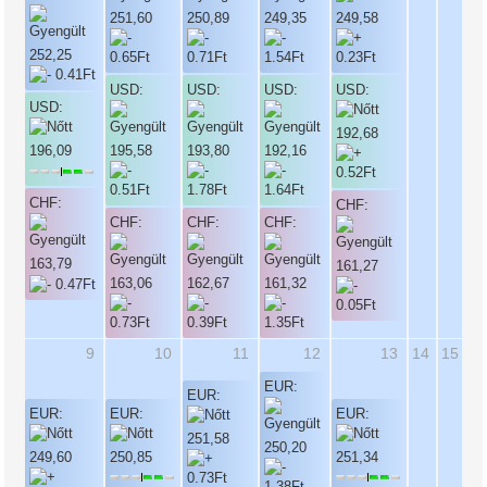
251,60
250,89
249,35
249,58
252,25
USD:
USD:
USD:
USD:
USD:
192,68
195,58
193,80
192,16
196,09
CHF:
CHF:
CHF:
CHF:
CHF:
163,79
161,27
163,06
162,67
161,32
9
10
11
12
13
14
15
EUR:
EUR:
EUR:
EUR:
EUR:
251,58
250,20
249,60
250,85
251,34