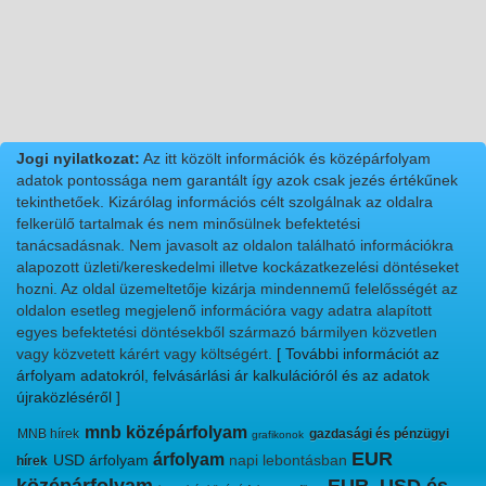
Jogi nyilatkozat:
Az itt közölt információk és középárfolyam
adatok pontossága nem garantált így azok csak jezés értékűnek
tekinthetőek. Kizárólag információs célt szolgálnak az oldalra
felkerülő tartalmak és nem minősülnek befektetési
tanácsadásnak. Nem javasolt az oldalon található információkra
alapozott üzleti/kereskedelmi illetve kockázatkezelési döntéseket
hozni. Az oldal üzemeltetője kizárja mindennemű felelősségét az
oldalon esetleg megjelenő információra vagy adatra alapított
egyes befektetési döntésekből származó bármilyen közvetlen
vagy közvetett kárért vagy költségért.
[ További információt az
árfolyam adatokról, felvásárlási ár kalkulációról és az adatok
újraközléséről ]
mnb középárfolyam
MNB hírek
gazdasági és pénzügyi
grafikonok
EUR
árfolyam
USD árfolyam
napi lebontásban
hírek