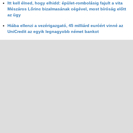
Itt kell élned, hogy elhidd: épület-rombolásig fajult a vita
Mészáros Lőrinc bizalmasának cégével, most bíróság előtt
az ügy
Hiába ellenzi a vezérigazgató, 45 milliárd euróért vinné az
UniCredit az egyik legnagyobb német bankot