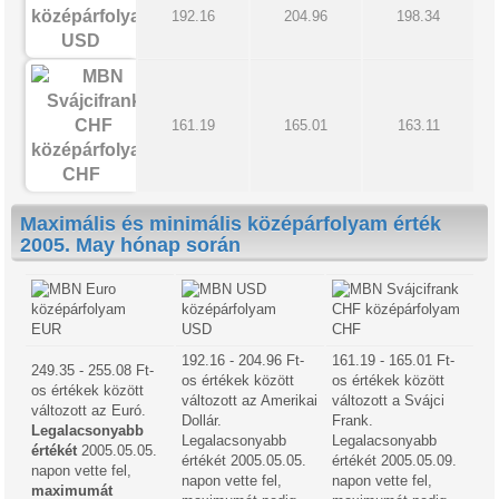
192.16
204.96
198.34
USD
161.19
165.01
163.11
CHF
Maximális és minimális középárfolyam érték
2005. May hónap során
EUR
USD
CHF
192.16 - 204.96 Ft-
161.19 - 165.01 Ft-
249.35 - 255.08 Ft-
os értékek között
os értékek között
os értékek között
változott az Amerikai
változott a Svájci
változott az Euró.
Dollár.
Frank.
Legalacsonyabb
Legalacsonyabb
Legalacsonyabb
értékét
2005.05.05.
értékét 2005.05.05.
értékét 2005.05.09.
napon vette fel,
napon vette fel,
napon vette fel,
maximumát