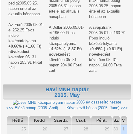
maximumát pedig
maximumát pedig
pedig2005.05.25.
2005.05.31. napon
2005.05.25. napon
napon érte el az
érte el az aktuális
érte el az aktuális
aktuális hónapban.
hónapban.
hónapban.
Az Euró 2005.05.01-
A Dollár 2005.05.01-
A svájcifrank
ei 252.25 Ft-os
ei 196.09 Ft-os
2005.05.01-ei 163.79
induló
induló
Ft-os induló
középárfolyama
középárfolyama
középárfolyama
+0.66% ( +1.66 Ft)
+4.52% ( +8.87 Ft)
+0.49% ( +0.81 Ft)
növekedést
növekedést
növekedést
követően 05. 31.
követően 05. 31.
követően 05. 31.
napon 253.91 Ft-tal
napon 204.96 Ft-tal
napon 164.60 Ft-tal
zárt.
zárt.
zárt.
Havi MNB naptár
2005. May
2005 év összesítő nézete
<<< Előző hónap (2005. April)
Következő hónap (2005. June) >>>
Hétfő
Kedd
Szerda
Csüt.
Pént.
Sz.
V.
25
26
27
28
29
30
1