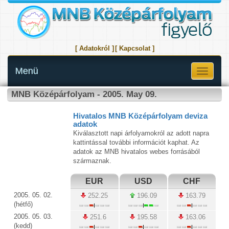
[ Adatokról ]
[ Kapcsolat ]
Menü
Toggle
navigati
MNB Középárfolyam - 2005. May 09.
Hivatalos MNB Középárfolyam deviza
adatok
Kiválasztott napi árfolyamokról az adott napra
kattintással további információt kaphat. Az
adatok az MNB hivatalos webes forrásából
származnak.
EUR
USD
CHF
2005. 05. 02.
252.25
196.09
163.79
(hétfő)
2005. 05. 03.
251.6
195.58
163.06
(kedd)