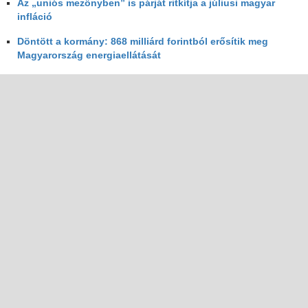
Az „uniós mezőnyben” is párját ritkítja a júliusi magyar
infláció
Döntött a kormány: 868 milliárd forintból erősítik meg
Magyarország energiaellátását