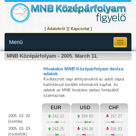
[ Adatokról ]
[ Kapcsolat ]
Menü
Toggle
navigati
MNB Középárfolyam - 2005. March 11.
Hivatalos MNB Középárfolyam deviza
adatok
Kiválasztott napi árfolyamokról az adott napra
kattintással további információt kaphat. Az
adatok az MNB hivatalos webes forrásából
származnak.
EUR
USD
CHF
2005. 03. 02.
242.22
184.82
157.27
(szerda)
2005. 03. 03.
242.25
184.16
156.83
(csütörtök)