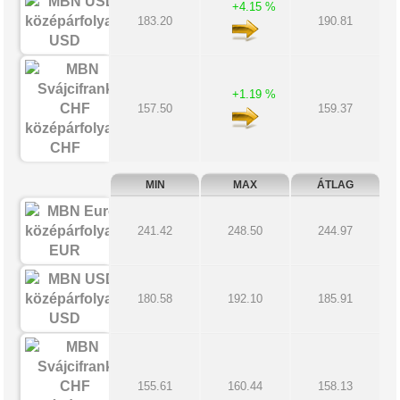
+4.15 %
183.20
190.81
USD
+1.19 %
157.50
159.37
CHF
MIN
MAX
ÁTLAG
241.42
248.50
244.97
EUR
180.58
192.10
185.91
USD
155.61
160.44
158.13