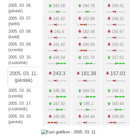
2005. 03. 04.
242.58
184.78
156.61
(péntek)
2005. 03. 07.
241.92
182.88
156.21
(hétfő)
2005. 03. 08.
241.6
182.48
155.67
(kedd)
2005. 03. 09.
241.42
180.58
155.61
(szerda)
2005. 03. 10.
244.04
181.74
157.61
(csütörtök)
2005. 03. 11.
243.3
181.38
157.03
(péntek)
2005. 03. 16.
246.38
184.53
159.11
(szerda)
2005. 03. 17.
247.92
185.1
160.44
(csütörtök)
2005. 03. 18.
245.65
184.44
158.58
(péntek)