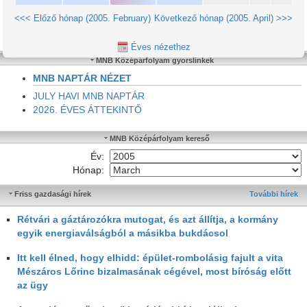
<<< Előző hónap (2005. February)
Következő hónap (2005. April) >>>
Éves nézethez
MNB Középárfolyam gyorslinkek
MNB NAPTÁR NÉZET
JULY HAVI MNB NAPTÁR
2026. ÉVES ÁTTEKINTŐ
MNB Középárfolyam kereső
Év:
Hónap:
Friss gazdasági hírek
További hírek
Rétvári a gáztározókra mutogat, és azt állítja, a kormány
egyik energiaválságból a másikba bukdácsol
Itt kell élned, hogy elhidd: épület-rombolásig fajult a vita
Mészáros Lőrinc bizalmasának cégével, most bíróság előtt
az ügy