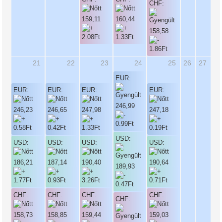
CHF:
159,11
160,44
158,58
21
22
23
24
25
26
27
EUR:
EUR:
EUR:
EUR:
EUR:
246,99
246,23
246,65
247,98
247,18
USD:
USD:
USD:
USD:
USD:
186,21
187,14
190,40
190,64
189,93
CHF:
CHF:
CHF:
CHF:
CHF:
158,73
158,85
159,44
159,03