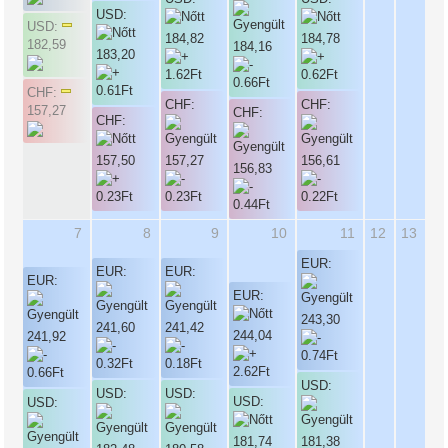
USD:
USD:
184,82
184,78
182,59
184,16
183,20
CHF:
CHF:
CHF:
157,27
CHF:
CHF:
157,50
157,27
156,61
156,83
7
8
9
10
11
12
13
EUR:
EUR:
EUR:
EUR:
EUR:
243,30
241,60
241,42
244,04
241,92
USD:
USD:
USD:
USD:
USD:
181,74
181,38