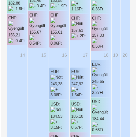
182,48
180,58
182,88
CHF:
CHF:
CHF:
CHF:
CHF:
157,61
155,67
155,61
156,21
157,03
14
15
16
17
18
19
20
EUR:
EUR:
EUR:
245,65
246,38
247,92
USD:
USD:
USD:
184,53
185,10
184,44
CHF:
CHF: