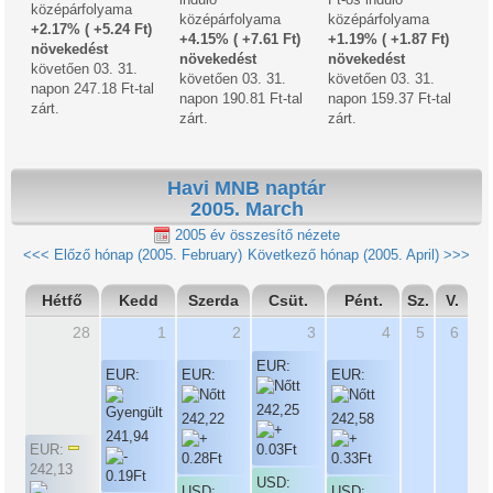
középárfolyama
középárfolyama
középárfolyama
+2.17% ( +5.24 Ft)
+4.15% ( +7.61 Ft)
+1.19% ( +1.87 Ft)
növekedést
növekedést
növekedést
követően 03. 31.
követően 03. 31.
követően 03. 31.
napon 247.18 Ft-tal
napon 190.81 Ft-tal
napon 159.37 Ft-tal
zárt.
zárt.
zárt.
Havi MNB naptár
2005. March
2005 év összesítő nézete
<<< Előző hónap (2005. February)
Következő hónap (2005. April) >>>
Hétfő
Kedd
Szerda
Csüt.
Pént.
Sz.
V.
28
1
2
3
4
5
6
EUR:
EUR:
EUR:
EUR:
242,25
242,22
242,58
241,94
EUR:
242,13
USD:
USD:
USD: