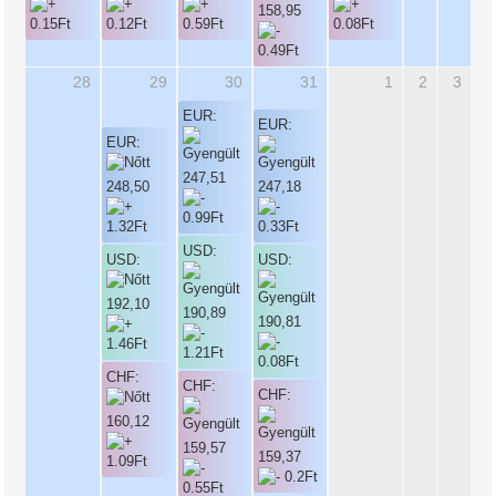
158,95
28
29
30
31
1
2
3
EUR:
EUR:
EUR:
247,51
248,50
247,18
USD:
USD:
USD:
192,10
190,89
190,81
CHF:
CHF:
CHF:
160,12
159,57
159,37