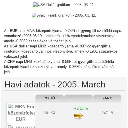
Az
EUR
napi MNB középárfolyama -0.74Ft-ot
gyengült
az előbbi napra
vonatkozó (2005.03.10. - csütörtöki) középárfolyamhoz viszonyítva,
amely -0.3032 százalékos változást jelöl.
Az
USA dollar
napi MNB középárfolyama -0.36Ft-ot
gyengült
a
csütörtöki középárfolyamhoz viszonyítva, amely -0.1981 százalékos
változást jelöl.
A
CHF
napi MNB középárfolyama -0.58Ft-ot
gyengült
a csütörtöki
középárfolyamhoz viszonyítva, amely -0.3680 százalékos változást
jelöl.
Havi adatok - 2005. March
NYITÓ
ZÁRÓ
+2.17 %
241.94
247.18
EUR