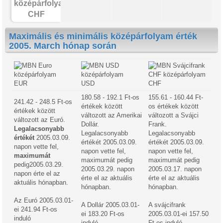
CHF
Maximális és minimális középárfolyam érték
2005. March hónap során
EUR
USD
CHF
180.58 - 192.1 Ft-os
155.61 - 160.44 Ft-
241.42 - 248.5 Ft-os
értékek között
os értékek között
értékek között
változott az Amerikai
változott a Svájci
változott az Euró.
Dollár.
Frank.
Legalacsonyabb
Legalacsonyabb
Legalacsonyabb
értékét
2005.03.09.
értékét 2005.03.09.
értékét 2005.03.09.
napon vette fel,
napon vette fel,
napon vette fel,
maximumát
maximumát pedig
maximumát pedig
pedig2005.03.29.
2005.03.29. napon
2005.03.17. napon
napon érte el az
érte el az aktuális
érte el az aktuális
aktuális hónapban.
hónapban.
hónapban.
Az Euró 2005.03.01-
A Dollár 2005.03.01-
A svájcifrank
ei 241.94 Ft-os
ei 183.20 Ft-os
2005.03.01-ei 157.50
induló
induló
Ft-os induló