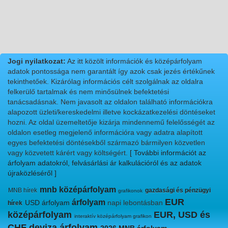
Jogi nyilatkozat:
Az itt közölt információk és középárfolyam
adatok pontossága nem garantált így azok csak jezés értékűnek
tekinthetőek. Kizárólag információs célt szolgálnak az oldalra
felkerülő tartalmak és nem minősülnek befektetési
tanácsadásnak. Nem javasolt az oldalon található információkra
alapozott üzleti/kereskedelmi illetve kockázatkezelési döntéseket
hozni. Az oldal üzemeltetője kizárja mindennemű felelősségét az
oldalon esetleg megjelenő információra vagy adatra alapított
egyes befektetési döntésekből származó bármilyen közvetlen
vagy közvetett kárért vagy költségért.
[ További információt az
árfolyam adatokról, felvásárlási ár kalkulációról és az adatok
újraközléséről ]
mnb középárfolyam
MNB hírek
gazdasági és pénzügyi
grafikonok
EUR
árfolyam
USD árfolyam
napi lebontásban
hírek
középárfolyam
EUR, USD és
interaktív középárfolyam grafikon
CHF deviza árfolyam
2026 MNB árfolyam