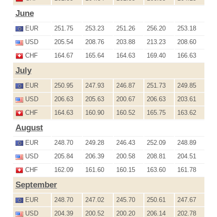
June
EUR
251.75
253.23
251.26
256.20
253.18
USD
205.54
208.76
203.88
213.23
208.60
CHF
164.67
165.64
164.63
169.40
166.63
July
EUR
250.95
247.93
246.87
251.73
249.85
USD
206.63
205.63
200.67
206.63
203.61
CHF
164.63
160.90
160.52
165.75
163.62
August
EUR
248.70
249.28
246.43
252.09
248.89
USD
205.84
206.39
200.58
208.81
204.51
CHF
162.09
161.60
160.15
163.60
161.78
September
EUR
248.70
247.02
245.70
250.61
247.67
USD
204.39
200.52
200.20
206.14
202.78