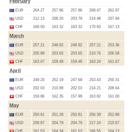
February
EUR
264.27
257.86
257.86
268.47
262.97
USD
212.13
208.20
203.79
214.48
207.94
CHF
168.50
163.32
163.32
170.93
167.13
March
EUR
257.21
248.92
248.92
257.21
253.36
USD
205.88
203.65
203.65
210.76
206.58
CHF
163.07
159.48
159.48
163.24
161.67
April
EUR
249.20
252.19
247.68
253.43
250.31
USD
202.03
210.88
202.03
214.21
208.64
CHF
159.86
162.35
157.99
163.82
161.00
May
EUR
250.81
251.28
250.81
256.39
252.88
USD
209.87
204.79
204.79
217.24
210.67
CHF
161.53
164.34
161.53
166.55
164.13