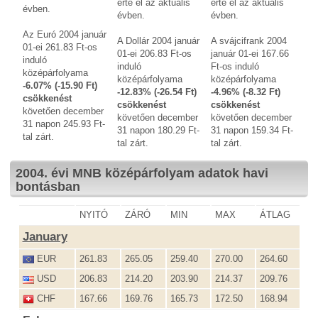
érte el az aktuális
érte el az aktuális
évben.
évben.
évben.
Az Euró 2004 január
A Dollár 2004 január
A svájcifrank 2004
01-ei 261.83 Ft-os
01-ei 206.83 Ft-os
január 01-ei 167.66
induló
induló
Ft-os induló
középárfolyama
középárfolyama
középárfolyama
-6.07% (-15.90 Ft)
-12.83% (-26.54 Ft)
-4.96% (-8.32 Ft)
csökkenést
csökkenést
csökkenést
követően december
követően december
követően december
31 napon 245.93 Ft-
31 napon 180.29 Ft-
31 napon 159.34 Ft-
tal zárt.
tal zárt.
tal zárt.
2004. évi MNB középárfolyam adatok havi
bontásban
NYITÓ
ZÁRÓ
MIN
MAX
ÁTLAG
January
EUR
261.83
265.05
259.40
270.00
264.60
USD
206.83
214.20
203.90
214.37
209.76
CHF
167.66
169.76
165.73
172.50
168.94