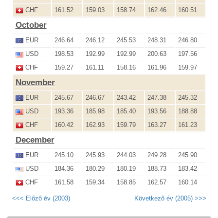
CHF
161.52
159.03
158.74
162.46
160.51
October
EUR
246.64
246.12
245.53
248.31
246.80
USD
198.53
192.99
192.99
200.63
197.56
CHF
159.27
161.11
158.16
161.96
159.97
November
EUR
245.67
246.67
243.42
247.38
245.32
USD
193.36
185.98
185.40
193.56
188.88
CHF
160.42
162.93
159.79
163.27
161.23
December
EUR
245.10
245.93
244.03
249.28
245.90
USD
184.36
180.29
180.19
188.73
183.42
CHF
161.58
159.34
158.85
162.57
160.14
<<< Előző év (2003)
Következő év (2005) >>>