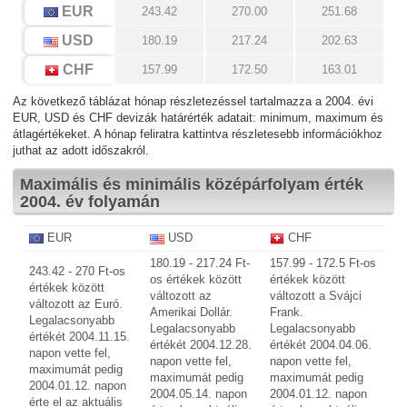
EUR
243.42
270.00
251.68
USD
180.19
217.24
202.63
CHF
157.99
172.50
163.01
Az következő táblázat hónap részletezéssel tartalmazza a 2004. évi
EUR, USD és CHF devizák határérték adatait: minimum, maximum és
átlagértékeket. A hónap feliratra kattintva részletesebb információkhoz
juthat az adott időszakról.
Maximális és minimális középárfolyam érték
2004. év folyamán
EUR
USD
CHF
180.19 - 217.24 Ft-
157.99 - 172.5 Ft-os
243.42 - 270 Ft-os
os értékek között
értékek között
értékek között
változott az
változott a Svájci
változott az Euró.
Amerikai Dollár.
Frank.
Legalacsonyabb
Legalacsonyabb
Legalacsonyabb
értékét 2004.11.15.
értékét 2004.12.28.
értékét 2004.04.06.
napon vette fel,
napon vette fel,
napon vette fel,
maximumát pedig
maximumát pedig
maximumát pedig
2004.01.12. napon
2004.05.14. napon
2004.01.12. napon
érte el az aktuális