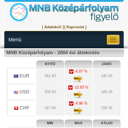
[ Adatokról ]
[ Kapcsolat ]
Menü
Toggle
navigati
MNB Középárfolyam - 2004 évi áttekintés
NYITÓ
ZÁRÓ
-6.07 %
EUR
261.83
245.93
-12.83 %
USD
206.83
180.29
-4.96 %
CHF
167.66
159.34
MIN
MAX
ÁTLAG