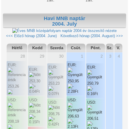
zárt.
zárt.
Havi MNB naptár
2004. July
2004 év összesítő nézete
<<< Előző hónap (2004. June)
Következő hónap (2004. August) >>>
Hétfő
Kedd
Szerda
Csüt.
Pént.
Sz.
V.
28
29
30
1
2
3
4
EUR:
EUR:
EUR:
EUR:
EUR:
253,30
250,95
253,23
250,79
253,26
USD:
USD:
USD:
USD:
USD:
208,34
208,76
206,63
206,51
208,19