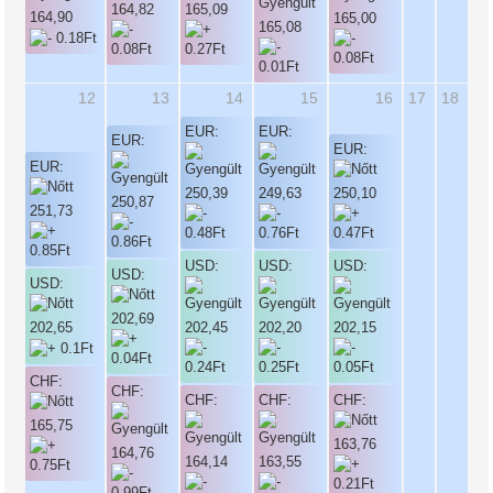
164,82
165,09
164,90
165,00
165,08
12
13
14
15
16
17
18
EUR:
EUR:
EUR:
EUR:
EUR:
250,39
249,63
250,10
250,87
251,73
USD:
USD:
USD:
USD:
USD:
202,69
202,65
202,45
202,20
202,15
CHF:
CHF:
CHF:
CHF:
CHF:
165,75
163,76
164,76
164,14
163,55