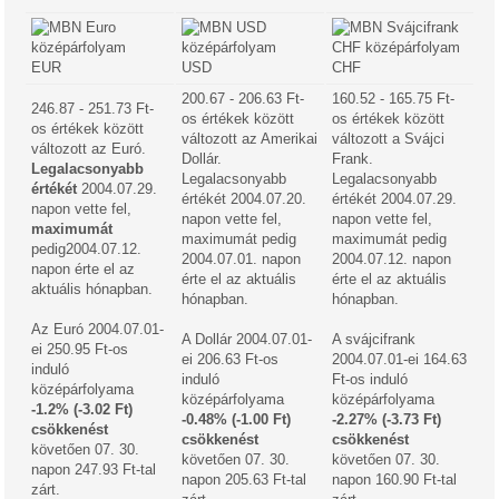
EUR
USD
CHF
200.67 - 206.63 Ft-
160.52 - 165.75 Ft-
246.87 - 251.73 Ft-
os értékek között
os értékek között
os értékek között
változott az Amerikai
változott a Svájci
változott az Euró.
Dollár.
Frank.
Legalacsonyabb
Legalacsonyabb
Legalacsonyabb
értékét
2004.07.29.
értékét 2004.07.20.
értékét 2004.07.29.
napon vette fel,
napon vette fel,
napon vette fel,
maximumát
maximumát pedig
maximumát pedig
pedig2004.07.12.
2004.07.01. napon
2004.07.12. napon
napon érte el az
érte el az aktuális
érte el az aktuális
aktuális hónapban.
hónapban.
hónapban.
Az Euró 2004.07.01-
A Dollár 2004.07.01-
A svájcifrank
ei 250.95 Ft-os
ei 206.63 Ft-os
2004.07.01-ei 164.63
induló
induló
Ft-os induló
középárfolyama
középárfolyama
középárfolyama
-1.2% (-3.02 Ft)
-0.48% (-1.00 Ft)
-2.27% (-3.73 Ft)
csökkenést
csökkenést
csökkenést
követően 07. 30.
követően 07. 30.
követően 07. 30.
napon 247.93 Ft-tal
napon 205.63 Ft-tal
napon 160.90 Ft-tal
zárt.