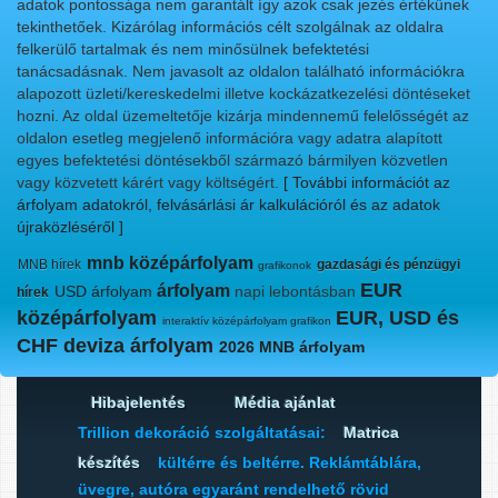
adatok pontossága nem garantált így azok csak jezés értékűnek
tekinthetőek. Kizárólag információs célt szolgálnak az oldalra
felkerülő tartalmak és nem minősülnek befektetési
tanácsadásnak. Nem javasolt az oldalon található információkra
alapozott üzleti/kereskedelmi illetve kockázatkezelési döntéseket
hozni. Az oldal üzemeltetője kizárja mindennemű felelősségét az
oldalon esetleg megjelenő információra vagy adatra alapított
egyes befektetési döntésekből származó bármilyen közvetlen
vagy közvetett kárért vagy költségért.
[ További információt az
árfolyam adatokról, felvásárlási ár kalkulációról és az adatok
újraközléséről ]
mnb középárfolyam
MNB hírek
gazdasági és pénzügyi
grafikonok
EUR
árfolyam
USD árfolyam
napi lebontásban
hírek
középárfolyam
EUR, USD és
interaktív középárfolyam grafikon
CHF deviza árfolyam
2026 MNB árfolyam
Hibajelentés
Média ajánlat
Trillion dekoráció szolgáltatásai:
Matrica
készítés
kültérre és beltérre. Reklámtáblára,
üvegre, autóra egyaránt rendelhető rövid