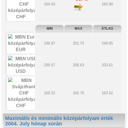
164.63
160.90
CHF
MIN
MAX
ÁTLAG
246.87
251.73
249.85
EUR
200.67
206.63
203.61
USD
160.52
165.75
163.62
CHF
Maximális és minimális középárfolyam érték
2004. July hónap során