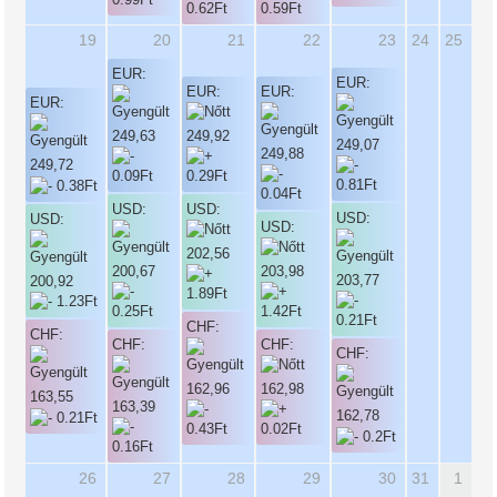
19
20
21
22
23
24
25
EUR:
EUR:
EUR:
EUR:
EUR:
249,63
249,92
249,07
249,88
249,72
USD:
USD:
USD:
USD:
USD:
202,56
200,67
203,98
203,77
200,92
CHF:
CHF:
CHF:
CHF:
CHF:
162,96
162,98
163,55
163,39
162,78
26
27
28
29
30
31
1