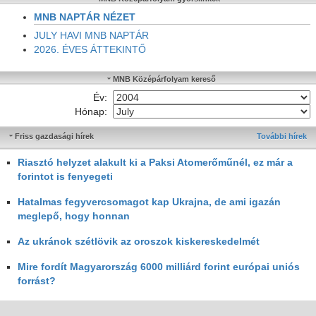
MNB NAPTÁR NÉZET
JULY HAVI MNB NAPTÁR
2026. ÉVES ÁTTEKINTŐ
MNB Középárfolyam kereső
Év:
Hónap:
Friss gazdasági hírek
További hírek
Riasztó helyzet alakult ki a Paksi Atomerőműnél, ez már a
forintot is fenyegeti
Hatalmas fegyvercsomagot kap Ukrajna, de ami igazán
meglepő, hogy honnan
Az ukránok szétlövik az oroszok kiskereskedelmét
Mire fordít Magyarország 6000 milliárd forint európai uniós
forrást?