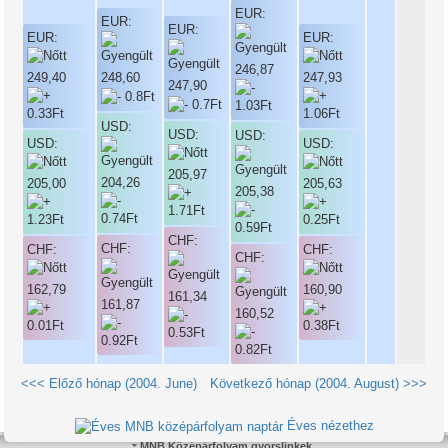
EUR:
EUR:
EUR:
EUR:
EUR:
246,87
249,40
248,60
247,93
247,90
USD:
USD:
USD:
USD:
USD:
205,97
204,26
205,00
205,63
205,38
CHF:
CHF:
CHF:
CHF:
CHF:
162,79
160,90
161,34
161,87
160,52
<<< Előző hónap (2004. June)
Következő hónap (2004. August) >>>
Éves nézethez
MNB Középárfolyam gyorslinkek