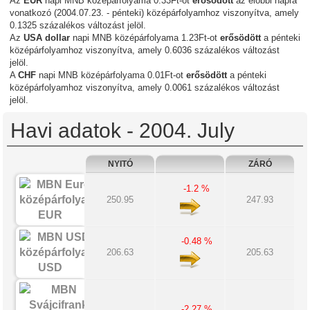
Az
EUR
napi MNB középárfolyama 0.33Ft-ot
erősödött
az előbbi napra
vonatkozó (2004.07.23. - pénteki) középárfolyamhoz viszonyítva, amely
0.1325 százalékos változást jelöl.
Az
USA dollar
napi MNB középárfolyama 1.23Ft-ot
erősödött
a pénteki
középárfolyamhoz viszonyítva, amely 0.6036 százalékos változást
jelöl.
A
CHF
napi MNB középárfolyama 0.01Ft-ot
erősödött
a pénteki
középárfolyamhoz viszonyítva, amely 0.0061 százalékos változást
jelöl.
Havi adatok - 2004. July
NYITÓ
ZÁRÓ
-1.2 %
250.95
247.93
EUR
-0.48 %
206.63
205.63
USD
-2.27 %