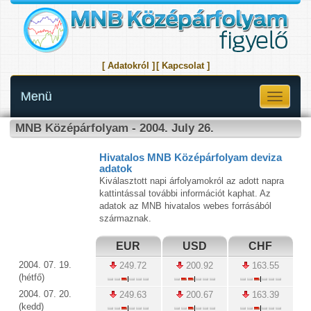
[ Adatokról ]
[ Kapcsolat ]
Menü
Toggle
navigati
MNB Középárfolyam - 2004. July 26.
Hivatalos MNB Középárfolyam deviza
adatok
Kiválasztott napi árfolyamokról az adott napra
kattintással további információt kaphat. Az
adatok az MNB hivatalos webes forrásából
származnak.
EUR
USD
CHF
2004. 07. 19.
249.72
200.92
163.55
(hétfő)
2004. 07. 20.
249.63
200.67
163.39
(kedd)