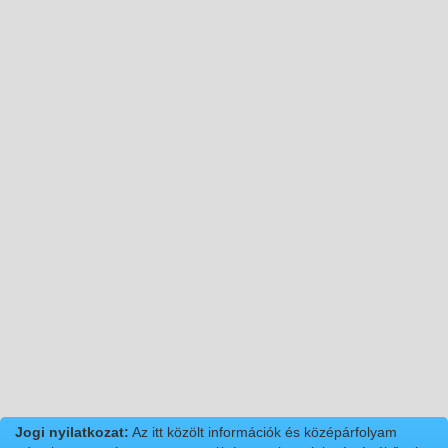
Jogi nyilatkozat:
Az itt közölt információk és középárfolyam