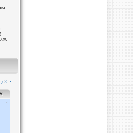
apon
.
s
)
0.90
t) >>>
V.
4