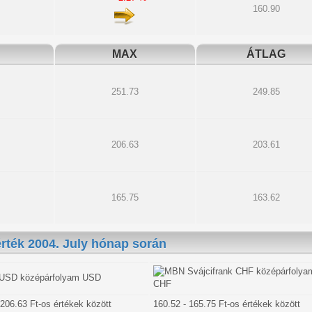
160.90
MAX
ÁTLAG
251.73
249.85
206.63
203.61
165.75
163.62
rték 2004. July hónap során
USD
CHF
 206.63 Ft-os értékek között
160.52 - 165.75 Ft-os értékek között