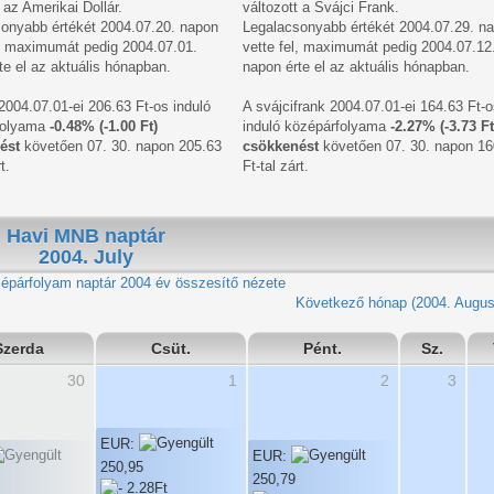
 az Amerikai Dollár.
változott a Svájci Frank.
onyabb értékét 2004.07.20. napon
Legalacsonyabb értékét 2004.07.29. n
l, maximumát pedig 2004.07.01.
vette fel, maximumát pedig 2004.07.12
te el az aktuális hónapban.
napon érte el az aktuális hónapban.
 2004.07.01-ei 206.63 Ft-os induló
A svájcifrank 2004.07.01-ei 164.63 Ft-o
folyama
-0.48% (-1.00 Ft)
induló középárfolyama
-2.27% (-3.73 Ft
ést
követően 07. 30. napon 205.63
csökkenést
követően 07. 30. napon 16
t.
Ft-tal zárt.
Havi MNB naptár
2004. July
2004 év összesítő nézete
Következő hónap (2004. Augus
Szerda
Csüt.
Pént.
Sz.
30
1
2
3
EUR:
EUR:
250,95
250,79