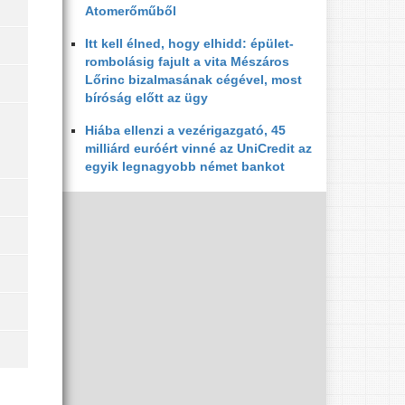
Atomerőműből
Itt kell élned, hogy elhidd: épület-
rombolásig fajult a vita Mészáros
Lőrinc bizalmasának cégével, most
bíróság előtt az ügy
Hiába ellenzi a vezérigazgató, 45
milliárd euróért vinné az UniCredit az
egyik legnagyobb német bankot