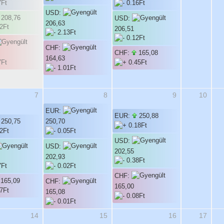
USD:
208,76
USD:
206,63
206,51
CHF:
CHF:
165,08
164,63
7
8
9
10
EUR:
EUR:
250,88
250,75
250,70
USD:
USD:
202,55
202,93
CHF:
165,09
CHF:
165,00
165,08
14
15
16
17