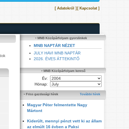
[ Adatokról ]
[ Kapcsolat ]
MNB Középárfolyam gyorslinkek
MNB NAPTÁR NÉZET
JULY HAVI MNB NAPTÁR
atok
2026. ÉVES ÁTTEKINTŐ
MNB Középárfolyam kereső
Év:
Hónap:
Friss gazdasági hírek
További hírek
Magyar Péter felmentette Nagy
Mártont
Kiderült, mennyi pénzt vett ki az állam
az elmúlt 16 évben a Paksi