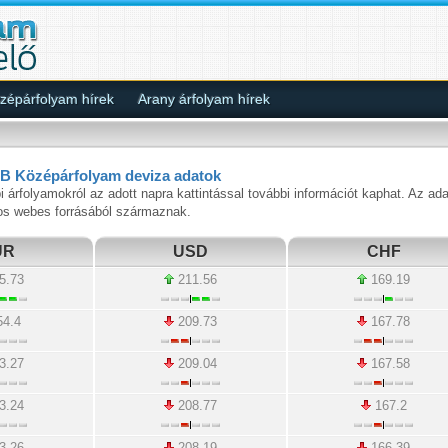
épárfolyam hírek
Arany árfolyam hírek
B Középárfolyam deviza adatok
i árfolyamokról az adott napra kattintással további információt kaphat. Az ad
os webes forrásából származnak.
UR
USD
CHF
5.73
211.56
169.19
4.4
209.73
167.78
3.27
209.04
167.58
3.24
208.77
167.2
3.26
208.19
166.39