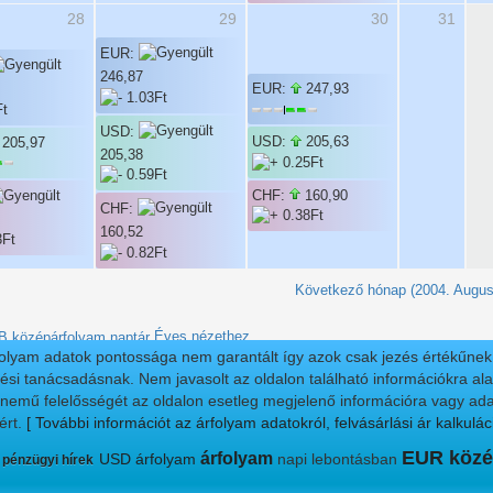
28
29
30
31
EUR:
246,87
EUR:
247,93
USD:
USD:
205,63
205,97
205,38
CHF:
160,90
CHF:
160,52
Következő hónap (2004. Augus
Éves nézethez
folyam adatok pontossága nem garantált így azok csak jezés értékűnek t
ési tanácsadásnak. Nem javasolt az oldalon található információkra alap
nnemű felelősségét az oldalon esetleg megjelenő információra vagy ada
ért.
[ További információt az árfolyam adatokról, felvásárlási ár kalkulác
EUR közé
árfolyam
USD árfolyam
napi lebontásban
 pénzügyi hírek