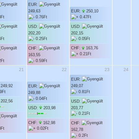
EUR:
249,63
EUR:
250,10
USD:
USD:
202,20
202,15
CHF:
163,76
CHF:
163,55
21
22
23
24
EUR:
249,92
249,07
EUR:
249,88
202,56
USD:
USD:
203,98
203,77
CHF:
162,98
CHF:
162,78