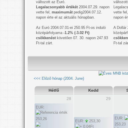
változott az Euró.
változott
Legalacsonyabb értékét
2004.07.29. napon
Legalacs
vette fel,
maximumát
pedig2004.07.12.
vette fe
napon érte el az aktuális hónapban.
napon ér
Az Euró 2004.07.01-ei 250.95 Ft-os induló
A Dollár
középárfolyama
-1.2% (-3.02 Ft)
középár
csökkenést
követően 07. 30. napon 247.93
csökken
Ft-tal zárt.
Ft-tal zár
<<< Előző hónap (2004. June)
Hétfő
Kedd
28
29
EUR:
EUR:
253,26
EUR:
253,30
253,23