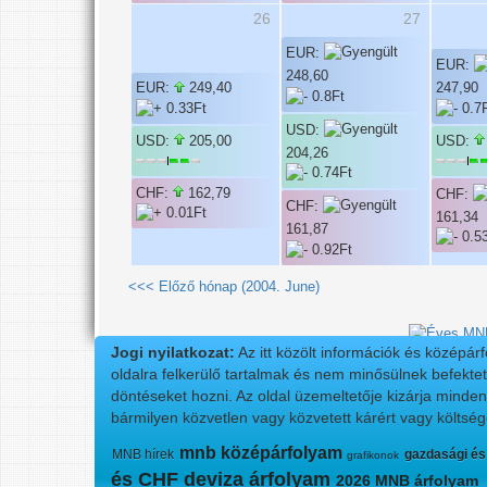
26
27
EUR:
EUR:
248,60
EUR:
249,40
247,90
USD:
USD:
205,00
USD:
204,26
CHF:
162,79
CHF:
CHF:
161,34
161,87
<<< Előző hónap (2004. June)
Jogi nyilatkozat:
Az itt közölt információk és középár
oldalra felkerülő tartalmak és nem minősülnek befektet
döntéseket hozni. Az oldal üzemeltetője kizárja minde
bármilyen közvetlen vagy közvetett kárért vagy költség
mnb középárfolyam
MNB hírek
gazdasági és
grafikonok
és CHF deviza árfolyam
2026 MNB árfolyam