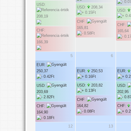
USD:
USD:
208,34
USD:
208,19
CHF:
CHF:
165,81
CHF:
165,64
166,39
5
6
EUR:
250,37
EUR:
250,53
EUR:
USD:
203,82
USD:
USD:
203,69
202,95
CHF:
164,82
CHF:
CHF:
164,90
12
13