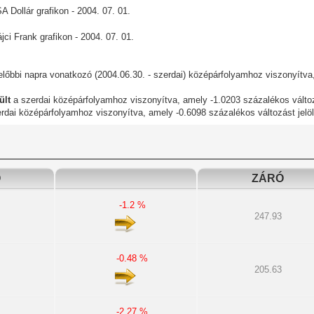
lőbbi napra vonatkozó (2004.06.30. - szerdai) középárfolyamhoz viszonyítva
ült
a szerdai középárfolyamhoz viszonyítva, amely -1.0203 százalékos változá
rdai középárfolyamhoz viszonyítva, amely -0.6098 százalékos változást jelöl
Ó
ZÁRÓ
-1.2 %
247.93
-0.48 %
205.63
-2.27 %