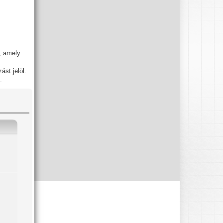
, amely
st jelöl.
.