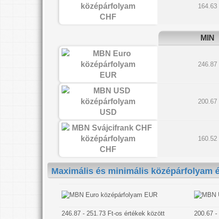
164.63
CHF
MIN
246.87
EUR
200.67
USD
160.52
CHF
Maximális és minimális középárfolyam é
EUR
246.87 - 251.73 Ft-os értékek között
200.67 -