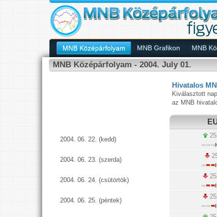
MNB Középárfolyam
MNB Grafikon
MNB Köz
MNB Középárfolyam - 2004. July 01.
Hivatalos MN
Kiválasztott nap
az MNB hivatal
E
25
2004. 06. 22. (kedd)
25
2004. 06. 23. (szerda)
25
2004. 06. 24. (csütörtök)
25
2004. 06. 25. (péntek)
25