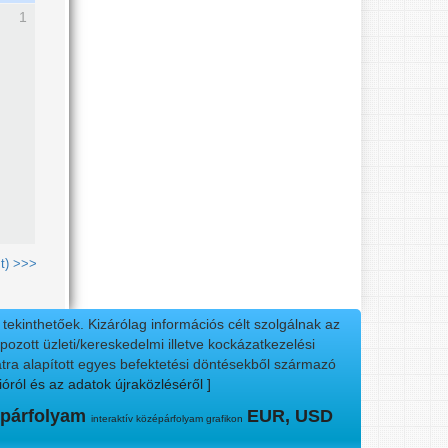
1
t) >>>
ekinthetőek. Kizárólag információs célt szolgálnak az
ozott üzleti/kereskedelmi illetve kockázatkezelési
tra alapított egyes befektetési döntésekből származó
ióról és az adatok újraközléséről ]
párfolyam
EUR, USD
interaktív középárfolyam grafikon