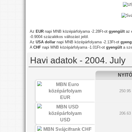
Az
EUR
napi MNB középárfolyama -2.28Ft-ot
gyengült
az e
-0.9004 százalékos változást jelöl.
Az
USA dollar
napi MNB középárfolyama -2.13Ft-ot
gyeng
A
CHF
napi MNB középárfolyama -1.01Ft-ot
gyengült
a sze
Havi adatok - 2004. July
NYIT
250.95
EUR
206.63
USD