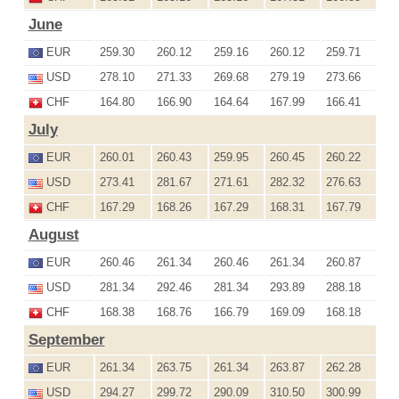
June
EUR
259.30
260.12
259.16
260.12
259.71
USD
278.10
271.33
269.68
279.19
273.66
CHF
164.80
166.90
164.64
167.99
166.41
July
EUR
260.01
260.43
259.95
260.45
260.22
USD
273.41
281.67
271.61
282.32
276.63
CHF
167.29
168.26
167.29
168.31
167.79
August
EUR
260.46
261.34
260.46
261.34
260.87
USD
281.34
292.46
281.34
293.89
288.18
CHF
168.38
168.76
166.79
169.09
168.18
September
EUR
261.34
263.75
261.34
263.87
262.28
USD
294.27
299.72
290.09
310.50
300.99