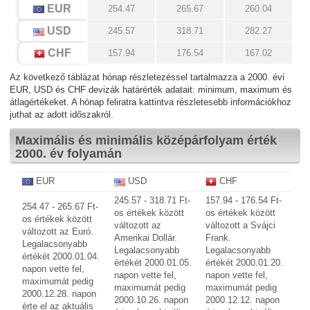
EUR
254.47
265.67
260.04
USD
245.57
318.71
282.27
CHF
157.94
176.54
167.02
Az következő táblázat hónap részletezéssel tartalmazza a 2000. évi
EUR, USD és CHF devizák határérték adatait: minimum, maximum és
átlagértékeket. A hónap feliratra kattintva részletesebb információkhoz
juthat az adott időszakról.
Maximális és minimális középárfolyam érték
2000. év folyamán
EUR
USD
CHF
245.57 - 318.71 Ft-
157.94 - 176.54 Ft-
254.47 - 265.67 Ft-
os értékek között
os értékek között
os értékek között
változott az
változott a Svájci
változott az Euró.
Amerikai Dollár.
Frank.
Legalacsonyabb
Legalacsonyabb
Legalacsonyabb
értékét 2000.01.04.
értékét 2000.01.05.
értékét 2000.01.20.
napon vette fel,
napon vette fel,
napon vette fel,
maximumát pedig
maximumát pedig
maximumát pedig
2000.12.28. napon
2000.10.26. napon
2000.12.12. napon
érte el az aktuális