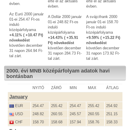
érte el az aktuális
érte el az aktuális
évben.
évben.
évben.
Az Euró 2000 január
A Dollár 2000 január
A svájcifrank 2000
01-ei 254.47 Ft-os
01-ei 248.82 Ft-os
január 01-ei 158.70
induló
induló
Ft-os induló
középárfolyama
középárfolyama
középárfolyama
+4.11% ( +10.47 Ft)
+14.43% ( +35.91
+9.59% ( +15.22 Ft)
növekedést
Ft) növekedést
növekedést
követően december
követően december
követően december
31 napon 264.94 Ft-
31 napon 284.73 Ft-
31 napon 173.92 Ft-
tal zárt.
tal zárt.
tal zárt.
2000. évi MNB középárfolyam adatok havi
bontásban
NYITÓ
ZÁRÓ
MIN
MAX
ÁTLAG
January
EUR
254.47
255.42
254.47
255.42
254.92
USD
248.82
260.55
245.57
260.55
251.15
CHF
158.70
158.68
157.94
158.76
158.33