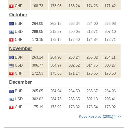
CHF
168.73
173.03
168.24
174.23
171.42
October
EUR
264.00
263.15
262.34
264.00
262.98
USD
299.05
313.57
299.05
318.71
307.10
CHF
173.15
173.18
172.40
174.84
173.71
November
EUR
263.24
264.90
263.24
265.02
264.11
USD
306.77
304.97
302.52
314.75
308.27
CHF
172.53
175.65
171.14
175.65
173.50
December
EUR
265.05
264.94
264.50
265.67
264.96
USD
302.02
284.73
283.65
302.13
295.41
CHF
175.19
173.92
173.32
176.54
175.02
Következő év (2001) >>>