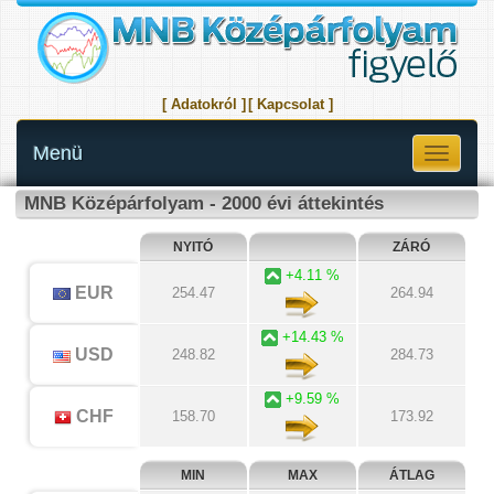
[ Adatokról ]
[ Kapcsolat ]
Menü
Toggle
navigati
MNB Középárfolyam - 2000 évi áttekintés
NYITÓ
ZÁRÓ
+4.11 %
EUR
254.47
264.94
+14.43 %
USD
248.82
284.73
+9.59 %
CHF
158.70
173.92
MIN
MAX
ÁTLAG