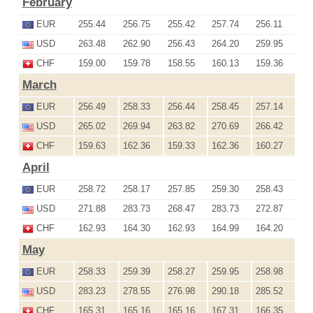
February
EUR
255.44
256.75
255.42
257.74
256.11
USD
263.48
262.90
256.43
264.20
259.95
CHF
159.00
159.78
158.55
160.13
159.36
March
EUR
256.49
258.33
256.44
258.45
257.14
USD
265.02
269.94
263.82
270.69
266.42
CHF
159.63
162.36
159.33
162.36
160.27
April
EUR
258.72
258.17
257.85
259.30
258.43
USD
271.88
283.73
268.47
283.73
272.87
CHF
162.93
164.30
162.93
164.99
164.20
May
EUR
258.33
259.39
258.27
259.95
258.98
USD
283.23
278.55
276.98
290.18
285.52
CHF
165.31
165.16
165.16
167.31
166.35