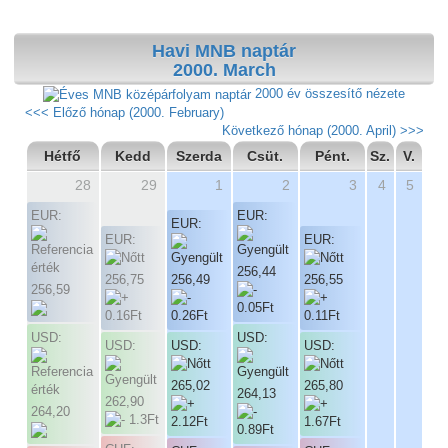
Havi MNB naptár
2000. March
2000 év összesítő nézete
<<< Előző hónap (2000. February)
Következő hónap (2000. April) >>>
Hétfő
Kedd
Szerda
Csüt.
Pént.
Sz.
V.
28
29
1
2
3
4
5
EUR:
EUR:
EUR:
EUR:
EUR:
256,44
256,75
256,49
256,55
256,59
USD:
USD:
USD:
USD:
USD:
265,02
265,80
264,13
262,90
264,20