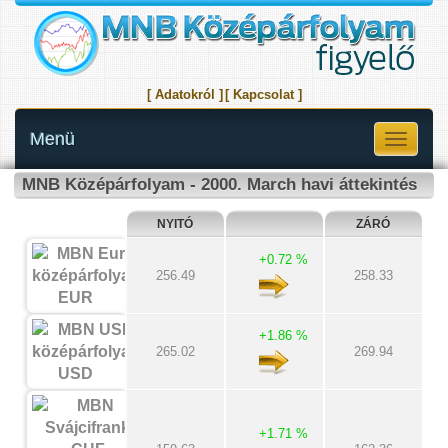
[ Adatokról ]
[ Kapcsolat ]
Menü
Toggle
navigati
MNB Középárfolyam - 2000. March havi áttekintés
NYITÓ
ZÁRÓ
+0.72 %
256.49
258.33
EUR
+1.86 %
265.02
269.94
USD
+1.71 %