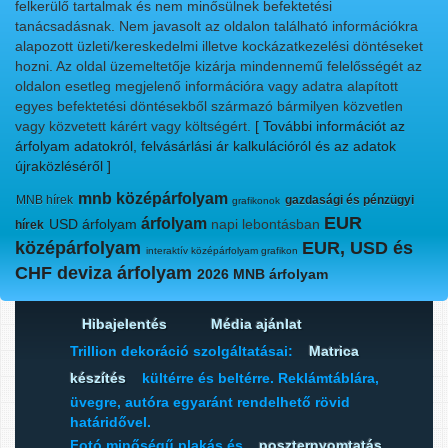
felkerülő tartalmak és nem minősülnek befektetési
tanácsadásnak. Nem javasolt az oldalon található információkra
alapozott üzleti/kereskedelmi illetve kockázatkezelési döntéseket
hozni. Az oldal üzemeltetője kizárja mindennemű felelősségét az
oldalon esetleg megjelenő információra vagy adatra alapított
egyes befektetési döntésekből származó bármilyen közvetlen
vagy közvetett kárért vagy költségért.
[ További információt az
árfolyam adatokról, felvásárlási ár kalkulációról és az adatok
újraközléséről ]
mnb középárfolyam
MNB hírek
gazdasági és pénzügyi
grafikonok
EUR
árfolyam
USD árfolyam
napi lebontásban
hírek
középárfolyam
EUR, USD és
interaktív középárfolyam grafikon
CHF deviza árfolyam
2026 MNB árfolyam
Hibajelentés
Média ajánlat
Trillion dekoráció szolgáltatásai:
Matrica
készítés
kültérre és beltérre. Reklámtáblára,
üvegre, autóra egyaránt rendelhető rövid
határidővel.
Fotó minőségű plakás és
poszternyomtatás