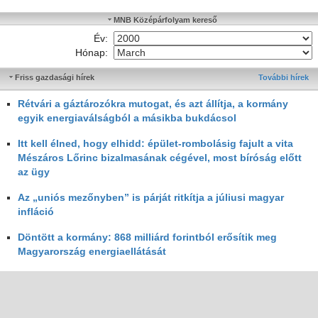
MNB Középárfolyam kereső
Év:
Hónap:
Friss gazdasági hírek
További hírek
Rétvári a gáztározókra mutogat, és azt állítja, a kormány
egyik energiaválságból a másikba bukdácsol
Itt kell élned, hogy elhidd: épület-rombolásig fajult a vita
Mészáros Lőrinc bizalmasának cégével, most bíróság előtt
az ügy
Az „uniós mezőnyben” is párját ritkítja a júliusi magyar
infláció
Döntött a kormány: 868 milliárd forintból erősítik meg
Magyarország energiaellátását