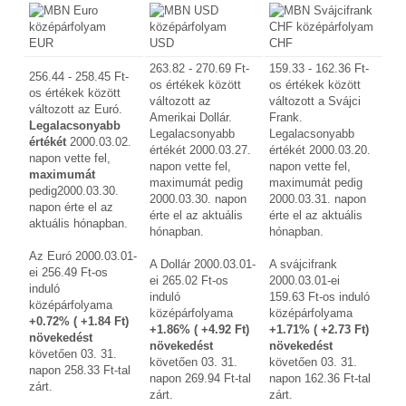
EUR
USD
CHF
263.82 - 270.69 Ft-
159.33 - 162.36 Ft-
256.44 - 258.45 Ft-
os értékek között
os értékek között
os értékek között
változott az
változott a Svájci
változott az Euró.
Amerikai Dollár.
Frank.
Legalacsonyabb
Legalacsonyabb
Legalacsonyabb
értékét
2000.03.02.
értékét 2000.03.27.
értékét 2000.03.20.
napon vette fel,
napon vette fel,
napon vette fel,
maximumát
maximumát pedig
maximumát pedig
pedig2000.03.30.
2000.03.30. napon
2000.03.31. napon
napon érte el az
érte el az aktuális
érte el az aktuális
aktuális hónapban.
hónapban.
hónapban.
Az Euró 2000.03.01-
A Dollár 2000.03.01-
A svájcifrank
ei 256.49 Ft-os
ei 265.02 Ft-os
2000.03.01-ei
induló
induló
159.63 Ft-os induló
középárfolyama
középárfolyama
középárfolyama
+0.72% ( +1.84 Ft)
+1.86% ( +4.92 Ft)
+1.71% ( +2.73 Ft)
növekedést
növekedést
növekedést
követően 03. 31.
követően 03. 31.
követően 03. 31.
napon 258.33 Ft-tal
napon 269.94 Ft-tal
napon 162.36 Ft-tal
zárt.
zárt.
zárt.