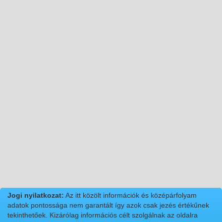
Jogi nyilatkozat:
Az itt közölt információk és középárfolyam
adatok pontossága nem garantált így azok csak jezés értékűnek
tekinthetőek. Kizárólag információs célt szolgálnak az oldalra