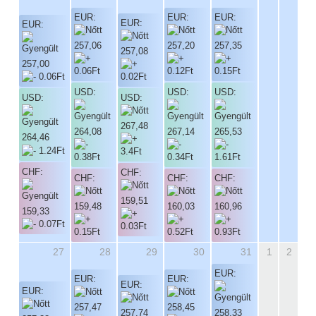
EUR:
EUR:
EUR:
EUR:
EUR:
257,06
257,20
257,35
257,08
257,00
USD:
USD:
USD:
USD:
USD:
267,48
264,08
267,14
265,53
264,46
CHF:
CHF:
CHF:
CHF:
CHF:
159,51
159,48
160,03
160,96
159,33
27
28
29
30
31
1
2
EUR:
EUR:
EUR:
EUR:
EUR:
257,47
258,45
257,74
258,33