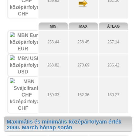
159.63
162.36
CHF
MIN
MAX
ÁTLAG
256.44
258.45
257.14
EUR
263.82
270.69
266.42
USD
159.33
162.36
160.27
CHF
Maximális és minimális középárfolyam érték
2000. March hónap során