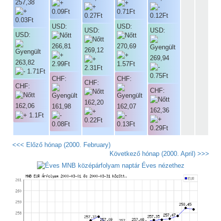
257,38
USD:
USD:
USD:
USD:
USD:
266,81
270,69
269,12
269,94
263,82
CHF:
CHF:
CHF:
CHF:
CHF:
162,20
162,06
161,98
162,07
162,36
<<< Előző hónap (2000. February)
Következő hónap (2000. April) >>>
Éves nézethez