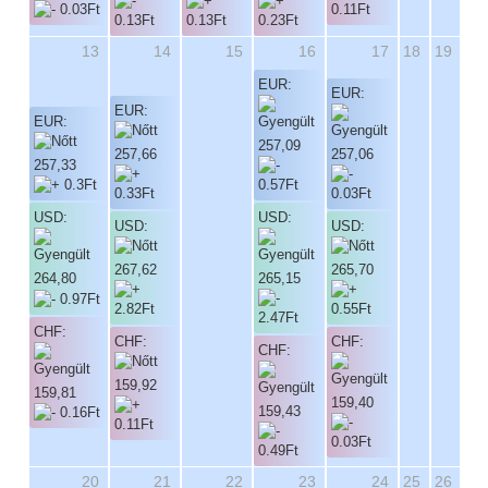
13
14
15
16
17
18
19
EUR:
EUR:
EUR:
EUR:
257,09
257,66
257,06
257,33
USD:
USD:
USD:
USD:
267,62
265,70
265,15
264,80
CHF:
CHF:
CHF:
CHF:
159,92
159,81
159,40
159,43
20
21
22
23
24
25
26